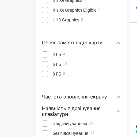
Iris Xe Graphics
Iris Xe Graphics Eligible
1
UHD Graphics
8
Обсяг пам'яті відеокарти
4 ГБ
4
6 ГБ
13
8 ГБ
5
Частота оновлення екрану
Наявність підсвічування
клавіатури
з підсвічуванням
25
без підсвічування
11