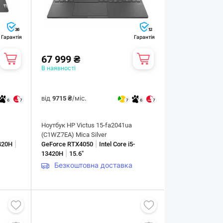
36
12
Гарантія
Гарантія
67 999 ₴
В наявності
від
/міс.
9715 ₴
6
7
7
6
7
Ноутбук HP Victus 15-fa2041ua
(C1WZ7EA) Mica Silver
|
|
3420H
GeForce RTX4050
Intel Core i5-
|
13420H
15.6"
Безкоштовна доставка