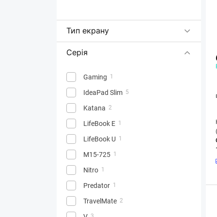
Тип екрану
Серія
Gaming
1
IdeaPad Slim
5
Katana
2
LifeBook E
1
LifeBook U
1
M15-725
1
Nitro
1
Predator
1
TravelMate
2
V
3