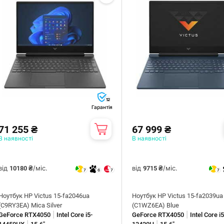
12
Гарантія
71 255 ₴
67 999 ₴
В наявності
В наявності
від
/міс.
від
/міс.
10180 ₴
9715 ₴
7
6
7
7
Ноутбук HP Victus 15-fa2046ua
Ноутбук HP Victus 15-fa2039ua
(C9RY3EA) Mica Silver
(C1WZ6EA) Blue
|
|
GeForce RTX4050
Intel Core i5-
GeForce RTX4050
Intel Core i5
|
|