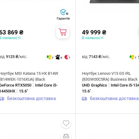
12
Гарантія
63 869 ₴
49 999 ₴
В наявності
В наявності
від
/міс.
від
/міс.
9125 ₴
7143 ₴
7
6
7
7
Ноутбук MSI Katana 15 HX B14W
Ноутбук Lenovo V15 G5 IRL
(B14WEK-1016XUA) Black
(83GW00C5RA) Business Black
|
|
GeForce RTX5050
Intel Core i5-
UHD Graphics
Intel Core i5-1
|
14450HX
15.6"
15.6"
Безкоштовна доставка
Безкоштовна доставка