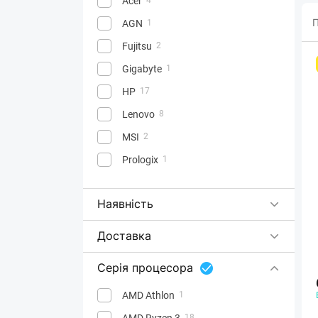
Acer
П
AGN
1
Fujitsu
2
Gigabyte
1
HP
17
Lenovo
8
MSI
2
Prologix
1
Наявність
Доставка
Серія процесора
AMD Athlon
1
AMD Ryzen 3
18