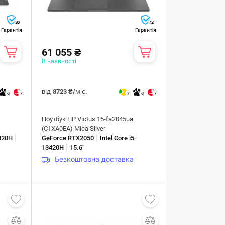
36
12
Гарантія
Гарантія
61 055 ₴
В наявності
від
/міс.
8723 ₴
6
7
7
6
7
Ноутбук HP Victus 15-fa2045ua
(C1XA0EA) Mica Silver
|
|
3420H
GeForce RTX2050
Intel Core i5-
|
13420H
15.6"
Безкоштовна доставка