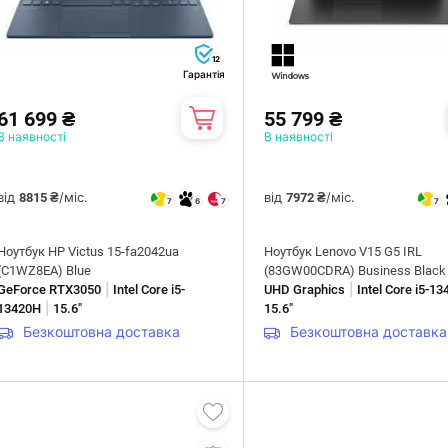
12
Гарантія
61 699 ₴
55 799 ₴
В наявності
В наявності
від
/міс.
від
/міс.
8815 ₴
7972 ₴
7
6
7
7
Ноутбук HP Victus 15-fa2042ua
Ноутбук Lenovo V15 G5 IRL
(C1WZ8EA) Blue
(83GW00CDRA) Business Black
|
|
GeForce RTX3050
Intel Core i5-
UHD Graphics
Intel Core i5-1
|
13420H
15.6"
15.6"
Безкоштовна доставка
Безкоштовна доставка