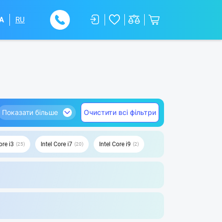
A
RU
Показати більше
Очистити всі фільтри
ore i3
Intel Core i7
Intel Core i9
25
20
2