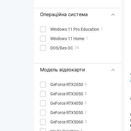
Операційна система
Windows 11 Pro Education
1
Windows 11 Home
1
DOS/Без ОС
34
Модель відеокарти
GeForce RTX2050
4
GeForce RTX3050
8
GeForce RTX4050
5
GeForce RTX5050
2
GeForce RTX5060
3
5