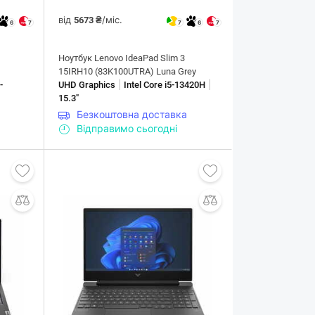
від
/міс.
5673 ₴
6
7
7
6
7
Ноутбук Lenovo IdeaPad Slim 3
15IRH10 (83K100UTRA) Luna Grey
|
|
-
UHD Graphics
Intel Core i5-13420H
15.3"
Безкоштовна доставка
Відправимо сьогодні