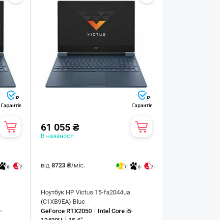
12
12
Гарантія
Гарантія
61 055 ₴
В наявності
від
/міс.
8723 ₴
6
7
7
6
7
Ноутбук HP Victus 15-fa2044ua
(C1XB9EA) Blue
|
-
GeForce RTX2050
Intel Core i5-
|