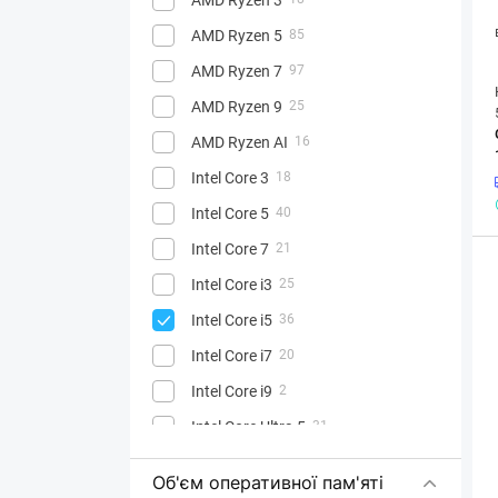
AMD Ryzen 5
85
AMD Ryzen 7
97
AMD Ryzen 9
25
AMD Ryzen AI
16
Intel Core 3
18
Intel Core 5
40
Intel Core 7
21
Intel Core i3
25
Intel Core i5
36
Intel Core i7
20
Intel Core i9
2
Intel Core Ultra 5
31
Intel Core Ultra 7
90
Об'єм оперативної пам'яті
Intel Core Ultra 9
52