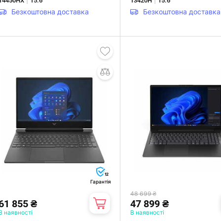
14450HX
15.6"
13420H
15.6"
Безкоштовна доставка
Безкоштовна доставка
12
Гарантія
48 699 ₴
61 855 ₴
47 899 ₴
В наявності
В наявності