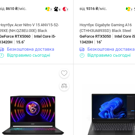
від
/міс.
від
/міс.
8610 ₴
9316 ₴
7
6
7
7
Ноутбук Acer Nitro V 15 ANV15-52-
Ноутбук Gigabyte Gaming A16
59XE (NH.QZ8EU.00E) Black
(CTHH3UA893SD) Black Steel
|
|
GeForce RTX5060
Intel Core i5-
GeForce RTX5050
Intel Core i5
|
|
13420H
15.6"
13420H
16"
Безкоштовна доставка
Безкоштовна доставка
Відправимо сьогодні
Відправимо сьогодні