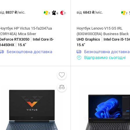
від
/міс.
від
/міс.
8837 ₴
6843 ₴
7
6
7
7
Ноутбук HP Victus 15-fa2047ua
Ноутбук Lenovo V15 G5 IRL
(C9RY4EA) Mica Silver
(83GW00CERA) Business Black
|
|
GeForce RTX3050
Intel Core i5-
UHD Graphics
Intel Core i5-1
|
14450HX
15.6"
15.6"
Безкоштовна доставка
Безкоштовна доставка
Відправимо сьогодні