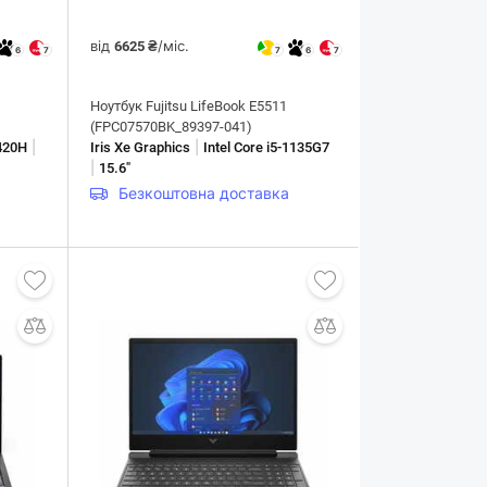
від
/міс.
6625 ₴
6
7
7
6
7
Ноутбук Fujitsu LifeBook E5511
(FPC07570BK_89397-041)
|
|
3420H
Iris Xe Graphics
Intel Core i5-1135G7
|
15.6"
Безкоштовна доставка