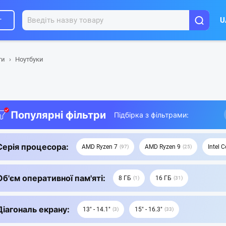
г
U
ти
Ноутбуки
Популярні фільтри
Підбірка з фільтрами:
Серія процесора:
AMD Ryzen 7
AMD Ryzen 9
Intel C
97
25
Об'єм оперативної пам'яті:
8 ГБ
16 ГБ
1
31
Діагональ екрану:
13" - 14.1"
15" - 16.3"
3
33