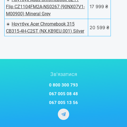
17 999 ₴
Flip CZ1104FM2A-NS0267 (90NX07V1-
M00900) Mineral Grey
☀️
Ноутбук Acer Chromebook 315
20 599 ₴
CB315-4H-C2ST (NX.KB9EU.001) Silver
Зв'язатися
0 800 300 793
067 005 08 48
067 005 13 56