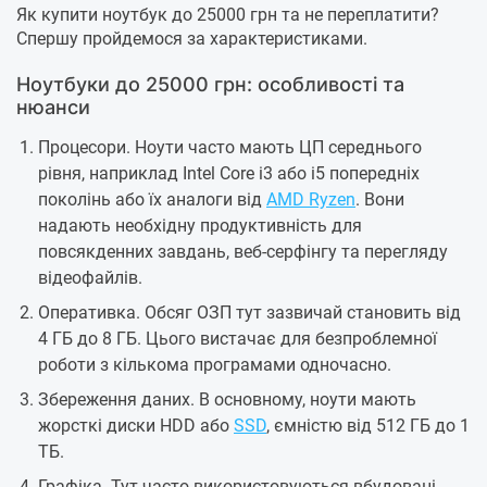
Як купити ноутбук до 25000 грн та не переплатити?
Спершу пройдемося за характеристиками.
Ноутбуки до 25000 грн: особливості та
нюанси
Процесори. Ноути часто мають ЦП середнього
рівня, наприклад Intel Core i3 або i5 попередніх
поколінь або їх аналоги від
AMD Ryzen
. Вони
надають необхідну продуктивність для
повсякденних завдань, веб-серфінгу та перегляду
відеофайлів.
Оперативка. Обсяг ОЗП тут зазвичай становить від
4 ГБ до 8 ГБ. Цього вистачає для безпроблемної
роботи з кількома програмами одночасно.
Збереження даних. В основному, ноути мають
жорсткі диски HDD або
SSD
, ємністю від 512 ГБ до 1
ТБ.
Графіка. Тут часто використовуються вбудовані