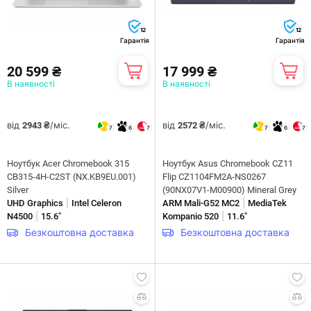
12
12
Гарантія
Гарантія
20 599 ₴
17 999 ₴
В наявності
В наявності
від
/міс.
від
/міс.
2943 ₴
2572 ₴
7
6
7
7
6
7
Ноутбук Acer Chromebook 315
Ноутбук Asus Chromebook CZ11
CB315-4H-C2ST (NX.KB9EU.001)
Flip CZ1104FM2A-NS0267
Silver
(90NX07V1-M00900) Mineral Grey
|
|
UHD Graphics
Intel Celeron
ARM Mali-G52 MC2
MediaTek
|
|
N4500
15.6"
Kompanio 520
11.6"
Безкоштовна доставка
Безкоштовна доставка