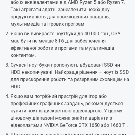
або їх еквівалентами від AMD Ryzen 5 або Ryzen 7.
Такі агрегати здатні забезпечити необхідну
продуктивність для повсякденних завдань,
мультимедіа та ігрових програм.
Якщо ви вибираєте ноутбуки до 40 000 грн., ОЗУ
має бути не менше 8 Гб для забезпечення
ефективної роботи з прогами та мультимедіа
контентом.
Сучасні ноутбуки пропонують вбудовані SSD чи
HDD накопичувачі. Найкраще рішення – ноут із SSD
для прискорення роботи та резервним сховищем на
HDD.
Якщо вам потрібний пристрій для ігор або
професійних графічних завдань, рекомендується
купити ноут із дискретною відеокартою. У цьому
ціновому діапазоні можна знайти варіанти з
відеоплатами NVIDIA GeForce GTX 1650 або 1660 Ti.
Що стосується роздільної здатності, оптимальним