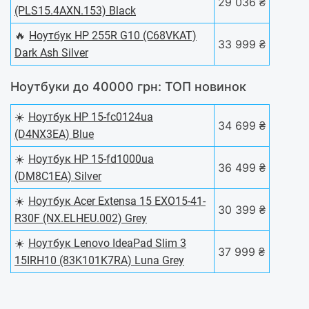
29 036 ₴
(PLS15.4AXN.153) Black
🔥
Ноутбук HP 255R G10 (C68VKAT)
33 999 ₴
Dark Ash Silver
Ноутбуки до 40000 грн: ТОП новинок
☀️
Ноутбук HP 15-fc0124ua
34 699 ₴
(D4NX3EA) Blue
☀️
Ноутбук HP 15-fd1000ua
36 499 ₴
(DM8C1EA) Silver
☀️
Ноутбук Acer Extensa 15 EXO15-41-
30 399 ₴
R30F (NX.ELHEU.002) Grey
☀️
Ноутбук Lenovo IdeaPad Slim 3
37 999 ₴
15IRH10 (83K101K7RA) Luna Grey