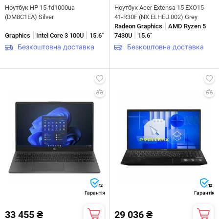
Ноутбук HP 15-fd1000ua
Ноутбук Acer Extensa 15 EXO15-
(DM8C1EA) Silver
41-R30F (NX.ELHEU.002) Grey
|
Radeon Graphics
AMD Ryzen 5
|
|
|
Graphics
Intel Core 3 100U
15.6"
7430U
15.6"
Безкоштовна доставка
Безкоштовна доставка
12
12
Гарантія
Гарантія
33 455 ₴
29 036 ₴