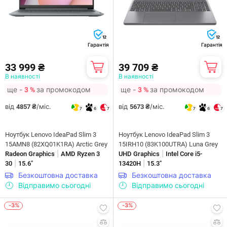
12
12
Гарантія
Гарантія
33 999 ₴
39 709 ₴
В наявності
В наявності
ще -
за промокодом
ще -
за промокодом
3 %
3 %
від
/міс.
від
/міс.
4857 ₴
5673 ₴
7
6
7
7
6
7
Ноутбук Lenovo IdeaPad Slim 3
Ноутбук Lenovo IdeaPad Slim 3
15AMN8 (82XQ01K1RA) Arctic Grey
15IRH10 (83K100UTRA) Luna Grey
|
|
Radeon Graphics
AMD Ryzen 3
UHD Graphics
Intel Core i5-
|
|
30
15.6"
13420H
15.3"
Безкоштовна доставка
Безкоштовна доставка
Відправимо сьогодні
Відправимо сьогодні
-3%
-3%