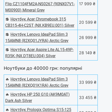
17 999 ₴
Flip CZ1104FM2A-NS0267 (90NX07V1-
M00900) Mineral Grey
💲
Ноутбук Acer Chromebook 315
20 599 ₴
CB315-4H-C2ST (NX.KB9EU.001) Silver
💲
Ноутбук Lenovo IdeaPad Slim 3
26 999 ₴
15AMN8 (82XQ01JYRA) Arctic Grey
💲
Ноутбук Acer Aspire Lite AL15-49P-
28 149 ₴
R35K (NX.DT8EU.004) Silver
Ноутбуки до 40000 грн: популярні
🔥
Ноутбук Lenovo IdeaPad Slim 3
33 999 ₴
15AMN8 (82XQ01K1RA) Arctic Grey
🔥
Ноутбук HP 250 G10 (AK9M0AT)
33 455 ₴
Dark Ash Silver
🔥
Ноутбук Prologix Optima S15-125