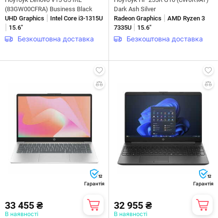
(83GW00CFRA) Business Black
Dark Ash Silver
|
|
UHD Graphics
Intel Core i3-1315U
Radeon Graphics
AMD Ryzen 3
|
|
15.6"
7335U
15.6"
Безкоштовна доставка
Безкоштовна доставка
12
12
Гарантія
Гарантія
33 455 ₴
32 955 ₴
В наявності
В наявності