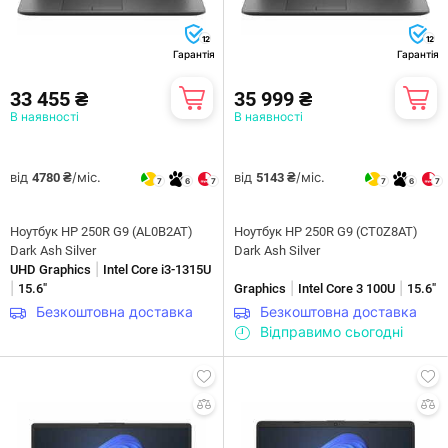
12
12
Гарантія
Гарантія
33 455 ₴
35 999 ₴
В наявності
В наявності
від
/міс.
від
/міс.
4780 ₴
5143 ₴
7
6
7
7
6
7
Ноутбук HP 250R G9 (AL0B2AT)
Ноутбук HP 250R G9 (CT0Z8AT)
Dark Ash Silver
Dark Ash Silver
|
UHD Graphics
Intel Core i3-1315U
|
|
|
15.6"
Graphics
Intel Core 3 100U
15.6"
Безкоштовна доставка
Безкоштовна доставка
Відправимо сьогодні