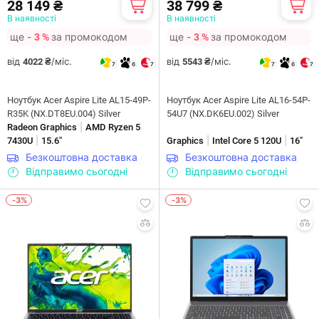
28 149 ₴
38 799 ₴
В наявності
В наявності
ще -
за промокодом
ще -
за промокодом
3 %
3 %
від
/міс.
від
/міс.
4022 ₴
5543 ₴
7
6
7
7
6
7
Ноутбук Acer Aspire Lite AL15-49P-
Ноутбук Acer Aspire Lite AL16-54P-
R35K (NX.DT8EU.004) Silver
54U7 (NX.DK6EU.002) Silver
|
Radeon Graphics
AMD Ryzen 5
|
|
|
7430U
15.6"
Graphics
Intel Core 5 120U
16"
Безкоштовна доставка
Безкоштовна доставка
Відправимо сьогодні
Відправимо сьогодні
-3%
-3%