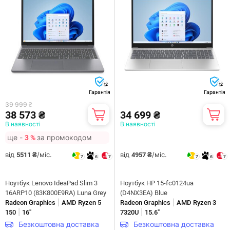
12
12
Гарантія
Гарантія
39 999 ₴
38 573 ₴
34 699 ₴
В наявності
В наявності
ще -
за промокодом
3 %
від
/міс.
від
/міс.
5511 ₴
4957 ₴
7
6
7
7
6
7
Ноутбук Lenovo IdeaPad Slim 3
Ноутбук HP 15-fc0124ua
16ARP10 (83K800E9RA) Luna Grey
(D4NX3EA) Blue
|
|
Radeon Graphics
AMD Ryzen 5
Radeon Graphics
AMD Ryzen 3
|
|
150
16"
7320U
15.6"
Безкоштовна доставка
Безкоштовна доставка