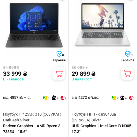
12
12
Гарантія
Гарантія
34 999 ₴
30 699 ₴
33 999 ₴
29 899 ₴
В наявності
В наявності
від
/міс.
від
/міс.
4857 ₴
4272 ₴
7
6
7
7
6
7
Ноутбук HP 255R G10 (C68VKAT)
Ноутбук HP 17-cn3040ua
Dark Ash Silver
(C9RK9EA) Silver
|
|
|
Radeon Graphics
AMD Ryzen 3
UHD Graphics
Intel Core i3-N305
|
7335U
15.6"
17.3"