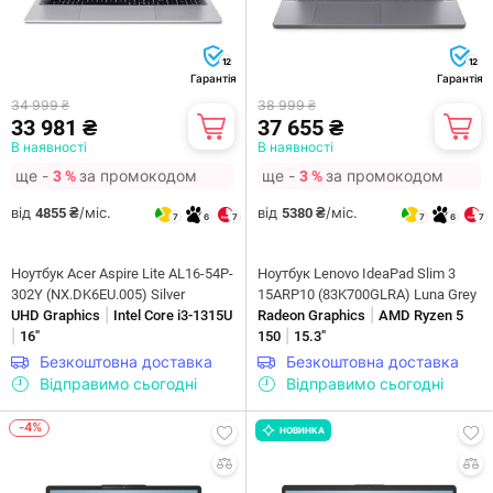
12
12
Гарантія
Гарантія
34 999 ₴
38 999 ₴
33 981 ₴
37 655 ₴
В наявності
В наявності
ще -
за промокодом
ще -
за промокодом
3 %
3 %
від
/міс.
від
/міс.
4855 ₴
5380 ₴
7
6
7
7
6
7
Ноутбук Acer Aspire Lite AL16-54P-
Ноутбук Lenovo IdeaPad Slim 3
302Y (NX.DK6EU.005) Silver
15ARP10 (83K700GLRA) Luna Grey
|
|
UHD Graphics
Intel Core i3-1315U
Radeon Graphics
AMD Ryzen 5
|
|
16"
150
15.3"
Безкоштовна доставка
Безкоштовна доставка
Відправимо сьогодні
Відправимо сьогодні
-4%
НОВИНКА