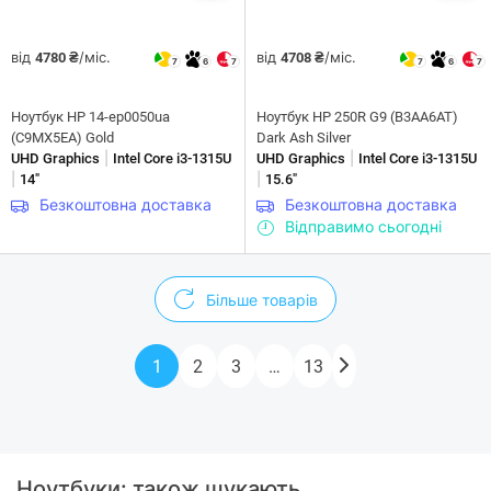
від
/міс.
від
/міс.
4780 ₴
4708 ₴
7
6
7
7
6
7
Ноутбук HP 14-ep0050ua
Ноутбук HP 250R G9 (B3AA6AT)
(C9MX5EA) Gold
Dark Ash Silver
|
|
UHD Graphics
Intel Core i3-1315U
UHD Graphics
Intel Core i3-1315U
|
|
14"
15.6"
Безкоштовна доставка
Безкоштовна доставка
Відправимо сьогодні
Більше товарів
1
2
3
…
13
Ноутбуки: також шукають