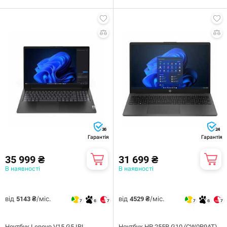
36
24
Гарантія
Гарантія
35 999 ₴
31 699 ₴
В наявності
В наявності
від
/міс.
від
/міс.
5143 ₴
4529 ₴
7
6
7
7
6
7
Ноутбук Lenovo V15 G5 IRL
Ноутбук HP 255R G10 (CW0R9AT)