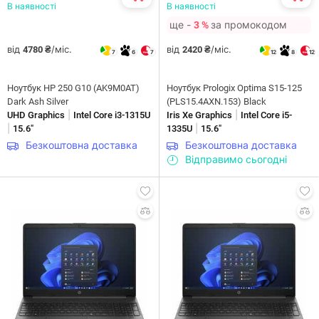
В наявності
В наявності
ще -
за промокодом
3 %
від
/міс.
від
/міс.
4780 ₴
2420 ₴
7
6
7
12
8
12
Ноутбук HP 250 G10 (AK9M0AT)
Ноутбук Prologix Optima S15-125
Dark Ash Silver
(PLS15.4AXN.153) Black
|
|
UHD Graphics
Intel Core i3-1315U
Iris Xe Graphics
Intel Core i5-
|
|
15.6"
1335U
15.6"
Безкоштовна доставка
Безкоштовна доставка
Відправимо сьогодні