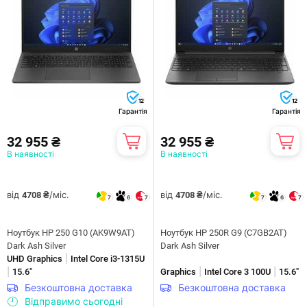
12
12
Гарантія
Гарантія
32 955 ₴
32 955 ₴
В наявності
В наявності
від
/міс.
від
/міс.
4708 ₴
4708 ₴
7
6
7
7
6
7
Ноутбук HP 250 G10 (AK9W9AT)
Ноутбук HP 250R G9 (C7GB2AT)
Dark Ash Silver
Dark Ash Silver
|
UHD Graphics
Intel Core i3-1315U
|
|
|
15.6"
Graphics
Intel Core 3 100U
15.6"
Безкоштовна доставка
Безкоштовна доставка
Відправимо сьогодні