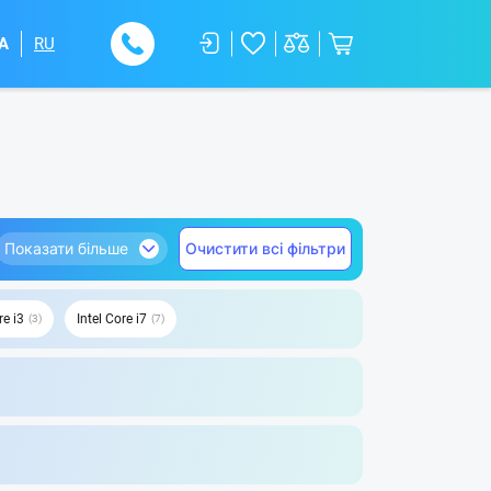
A
RU
Показати більше
Очистити всі фільтри
re i3
Intel Core i7
3
7