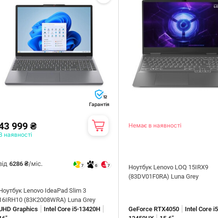
12
Гарантія
43 999 ₴
Немає в наявності
В наявності
від
/міс.
6286 ₴
7
6
7
Ноутбук Lenovo LOQ 15IRX9
(83DV01F0RA) Luna Grey
Ноутбук Lenovo IdeaPad Slim 3
16IRH10 (83K2008WRA) Luna Grey
|
|
|
UHD Graphics
Intel Core i5-13420H
GeForce RTX4050
Intel Core i5
|