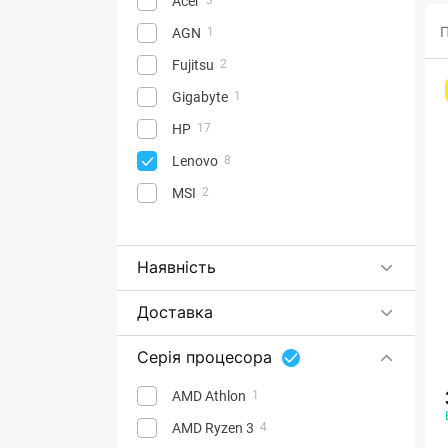
Acer
П
AGN
1
Fujitsu
2
Gigabyte
1
HP
17
Lenovo
8
MSI
2
Наявність
Доставка
Серія процесора
AMD Athlon
1
AMD Ryzen 3
4