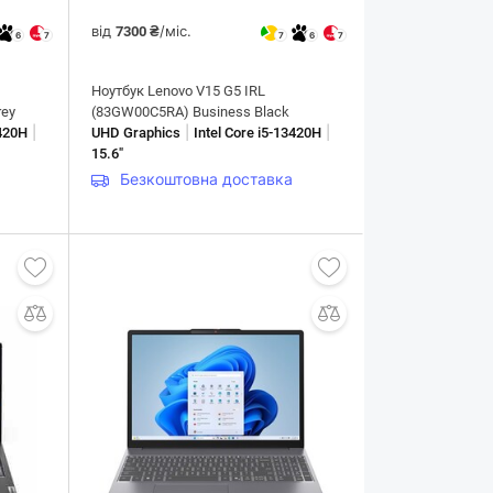
від
/міс.
7300 ₴
6
7
7
6
7
Ноутбук Lenovo V15 G5 IRL
rey
(83GW00C5RA) Business Black
|
|
|
3420H
UHD Graphics
Intel Core i5-13420H
15.6"
Безкоштовна доставка