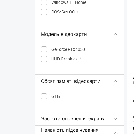
Windows 11 Home
1
DOS/Без ОС
7
Модель відеокарти
GeForce RTX4050
1
UHD Graphics
7
Обсяг пам'яті відеокарти
6 ГБ
1
Частота оновлення екрану
Наявність підсвічування