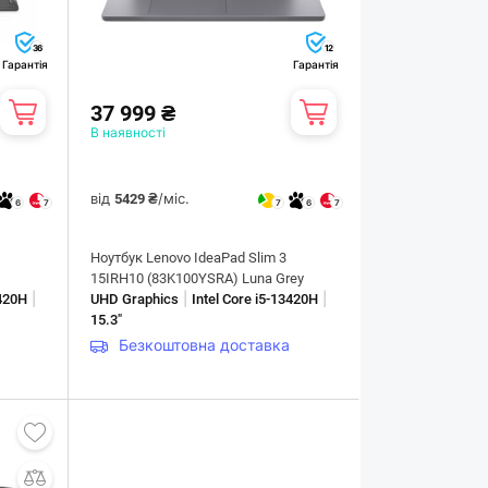
36
12
Гарантія
Гарантія
37 999 ₴
В наявності
від
/міс.
5429 ₴
6
7
7
6
7
Ноутбук Lenovo IdeaPad Slim 3
15IRH10 (83K100YSRA) Luna Grey
|
|
|
3420H
UHD Graphics
Intel Core i5-13420H
15.3"
Безкоштовна доставка