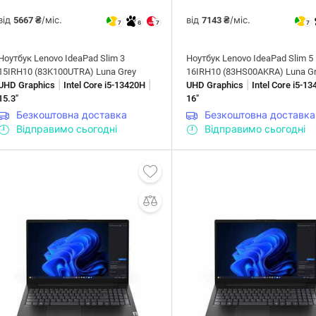
від
/міс.
від
/міс.
5667 ₴
7143 ₴
7
6
7
7
Ноутбук Lenovo IdeaPad Slim 3
Ноутбук Lenovo IdeaPad Slim 5
15IRH10 (83K100UTRA) Luna Grey
16IRH10 (83HS00AKRA) Luna G
|
|
|
UHD Graphics
Intel Core i5-13420H
UHD Graphics
Intel Core i5-1
15.3"
16"
Безкоштовна доставка
Безкоштовна доставка
Відправимо сьогодні
Відправимо сьогодні