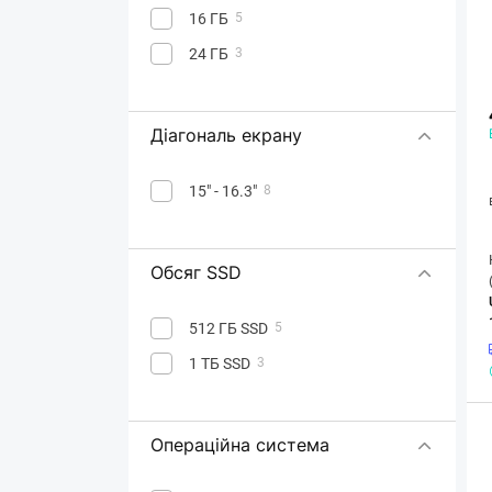
16 ГБ
5
24 ГБ
3
Діагональ екрану
15" - 16.3"
8
Обсяг SSD
512 ГБ SSD
5
1 ТБ SSD
3
Операційна система