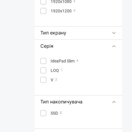
1920x1080
4
1920x1200
4
Тип екрану
Серія
IdeaPad Slim
4
LOQ
1
V
3
Тип накопичувача
SSD
8