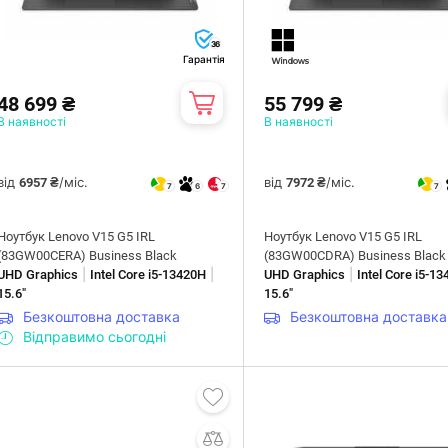
36
Гарантія
48 699 ₴
55 799 ₴
В наявності
В наявності
від
/міс.
від
/міс.
6957 ₴
7972 ₴
7
6
7
7
Ноутбук Lenovo V15 G5 IRL
Ноутбук Lenovo V15 G5 IRL
(83GW00CERA) Business Black
(83GW00CDRA) Business Black
|
|
|
UHD Graphics
Intel Core i5-13420H
UHD Graphics
Intel Core i5-1
15.6"
15.6"
Безкоштовна доставка
Безкоштовна доставка
Відправимо сьогодні