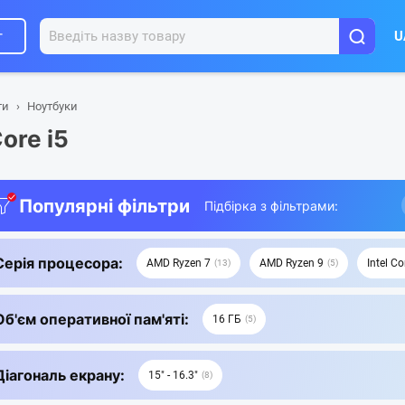
г
U
ти
Ноутбуки
ore i5
Популярні фільтри
Підбірка з фільтрами:
Серія процесора:
AMD Ryzen 7
AMD Ryzen 9
Intel Co
13
5
Об'єм оперативної пам'яті:
16 ГБ
5
Діагональ екрану:
15" - 16.3"
8