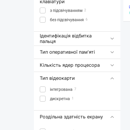
клавіатури
з підсвічуванням
2
без підсвічування
6
Ідентифікація відбитка
пальця
Тип оперативної пам'яті
Кількість ядер процесора
Тип відеокарти
інтегрована
7
дискретна
1
Роздільна здатність екрану