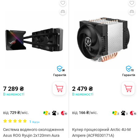
36
72
Гарантія
Гарантія
7 289 ₴
2 479 ₴
В наявності
В наявності
від
/міс.
від
/міс.
729 ₴
166 ₴
6
3
10
2
3
15
1
Відгук
Система водяного охолодження
Кулер процесорний Arctic 4U-M
Asus ROG Ryujin 2x120mm Aura
Ampere (ACFRE00171A)