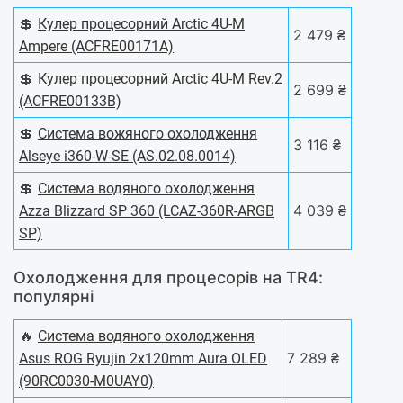
💲
Кулер процесорний Arctic 4U-M
2 479 ₴
Ampere (ACFRE00171A)
💲
Кулер процесорний Arctic 4U-M Rev.2
2 699 ₴
(ACFRE00133B)
💲
Система вожяного охолодження
3 116 ₴
Alseye i360-W-SE (AS.02.08.0014)
💲
Система водяного охолодження
4 039 ₴
Azza Blizzard SP 360 (LCAZ-360R-ARGB
SP)
Охолодження для процесорів на TR4:
популярні
🔥
Система водяного охолодження
7 289 ₴
Asus ROG Ryujin 2x120mm Aura OLED
(90RC0030-M0UAY0)