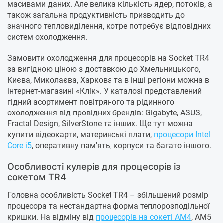
масивами даних. Але велика кількість ядер, потоків, а
також загальна продуктивність призводить до
значного тепловиділення, котре потребує відповідних
систем охолодження.
Замовити охолодження для процесорів на Socket TR4
за вигідною ціною з доставкою до Хмельницького,
Києва, Миколаєва, Харкова та в інші регіони можна в
інтернет-магазині «Клік». У каталозі представлений
гідний асортимент повітряного та рідинного
охолодження від провідних брендів: Gigabyte, ASUS,
Fractal Design, SilverStone та інших. Ще тут можна
купити відеокарти, материнські плати,
процесори Intel
Core i5
, оперативну пам'ять, корпуси та багато іншого.
Особливості кулерів для процесорів із
сокетом TR4
Головна особливість Socket TR4 – збільшений розмір
процесора та нестандартна форма теплорозподільної
кришки. На відміну від
процесорів на сокеті AM4
, AM5