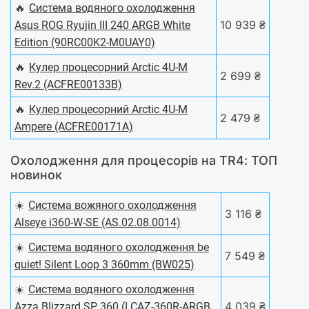
🔥
Система водяного охолодження
10 939 ₴
Asus ROG Ryujin III 240 ARGB White
Edition (90RC00K2-M0UAY0)
🔥
Кулер процесорний Arctic 4U-M
2 699 ₴
Rev.2 (ACFRE00133B)
🔥
Кулер процесорний Arctic 4U-M
2 479 ₴
Ampere (ACFRE00171A)
Охолодження для процесорів на TR4: ТОП
новинок
☀️
Система вожяного охолодження
3 116 ₴
Alseye i360-W-SE (AS.02.08.0014)
☀️
Система водяного охолодження be
7 549 ₴
quiet! Silent Loop 3 360mm (BW025)
☀️
Система водяного охолодження
4 039 ₴
Azza Blizzard SP 360 (LCAZ-360R-ARGB