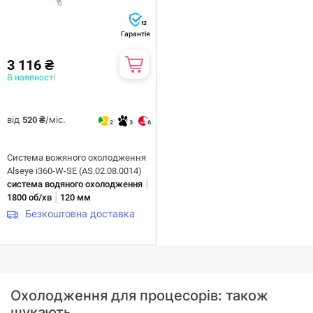
12
Гарантія
3 116 ₴
В наявності
від
/міс.
520 ₴
2
3
6
Система вожяного охолодження
Alseye i360-W-SE (AS.02.08.0014)
|
система водяного охолодження
|
1800 об/хв
120 мм
Безкоштовна доставка
Охолодження для процесорів: також
шукають