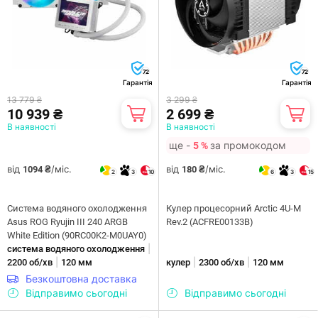
72
72
Гарантія
Гарантія
13 779 ₴
3 299 ₴
10 939 ₴
2 699 ₴
В наявності
В наявності
ще -
за промокодом
5 %
від
/міс.
від
/міс.
1094 ₴
180 ₴
2
3
10
6
3
15
Система водяного охолодження
Кулер процесорний Arctic 4U-M
Asus ROG Ryujin III 240 ARGB
Rev.2 (ACFRE00133B)
White Edition (90RC00K2-M0UAY0)
|
система водяного охолодження
|
|
|
2200 об/хв
120 мм
кулер
2300 об/хв
120 мм
Безкоштовна доставка
Відправимо сьогодні
Відправимо сьогодні