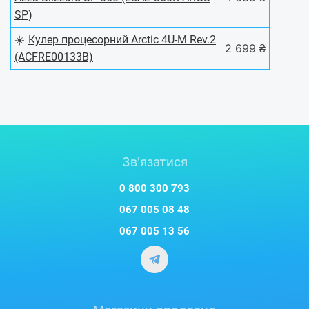
SP)
☀️
Кулер процесорний Arctic 4U-M Rev.2
2 699 ₴
(ACFRE00133B)
Зв'язатися
0 800 300 793
067 005 08 48
067 005 13 56