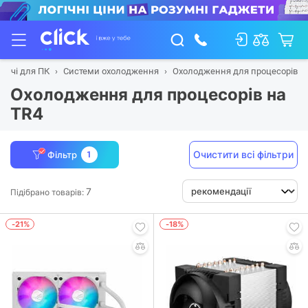
уючі для ПК
Системи охолодження
Охолодження для процесорів
Охолодження для процесорів на
TR4
Очистити всі фільтри
Фільтр
1
7
Підібрано товарів:
-21%
-18%