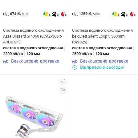
від
/міс.
від
/міс.
674 ₴
1259 ₴
4
3
6
4
3
6
Система водяного охолодження
Система водяного охолодження
Azza Blizzard SP 360 (LCAZ-360R-
be quiet! Silent Loop 3 360mm
ARGB SP)
(BW025)
|
|
система водяного охолодження
система водяного охолодження
|
|
2200 об/хв
120 мм
2500 об/хв
120 мм
Безкоштовна доставка
Безкоштовна доставка
Відправимо сьогодні