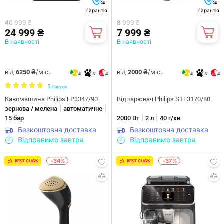
24
24
Гарантія
Гарантія
40 999 ₴
8 999 ₴
24 999 ₴
7 999 ₴
В наявності
В наявності
від
/міс.
від
/міс.
6250 ₴
2000 ₴
4
3
4
4
3
4
5
Відгуків
Кавомашина Philips EP3347/90
Відпарювач Philips STE3170/80
|
|
зернова / мелена
автоматичне
|
|
15 бар
2000 Вт
2 л
40 г/хв
Безкоштовна доставка
Безкоштовна доставка
Відправимо завтра
Відправимо завтра
-34%
-37%
BEST CLICK
BEST CLICK