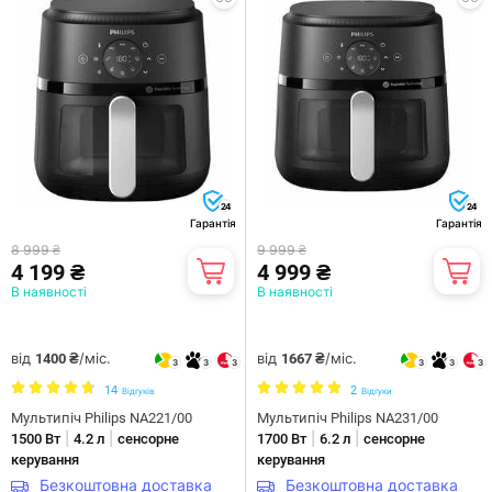
24
24
Гарантія
Гарантія
8 999 ₴
9 999 ₴
4 199 ₴
4 999 ₴
В наявності
В наявності
від
/міс.
від
/міс.
1400 ₴
1667 ₴
3
3
3
3
3
3
14
2
Відгуків
Відгуки
Мультипіч Philips NA221/00
Мультипіч Philips NA231/00
|
|
|
|
1500 Вт
4.2 л
сенсорне
1700 Вт
6.2 л
сенсорне
керування
керування
Безкоштовна доставка
Безкоштовна доставка