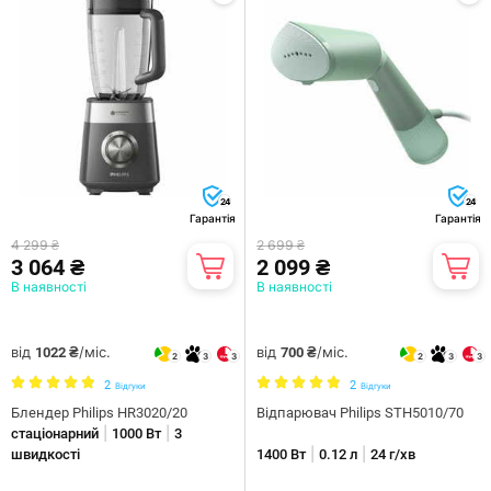
24
24
Гарантія
Гарантія
4 299 ₴
2 699 ₴
3 064 ₴
2 099 ₴
В наявності
В наявності
від
/міс.
від
/міс.
1022 ₴
700 ₴
2
3
3
2
3
3
2
2
Відгуки
Відгуки
Блендер Philips HR3020/20
Відпарювач Philips STH5010/70
|
|
стаціонарний
1000 Вт
3
|
|
швидкості
1400 Вт
0.12 л
24 г/хв