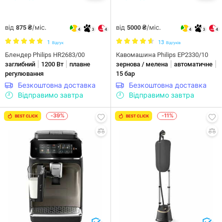
від
/міс.
від
/міс.
875 ₴
5000 ₴
4
3
4
4
3
4
1
13
Відгук
Відгуків
Блендер Philips HR2683/00
Кавомашина Philips EP2330/10
|
|
|
|
заглибний
1200 Вт
плавне
зернова / мелена
автоматичне
регулювання
15 бар
Безкоштовна доставка
Безкоштовна доставка
Відправимо завтра
Відправимо завтра
-39%
-11%
BEST CLICK
BEST CLICK