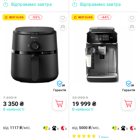
Відправимо завтра
Відправимо завтра
-55%
-44%
BEST CLICK
BEST CLICK
24
24
Гарантія
Гарантія
7 499 ₴
35 999 ₴
3 350 ₴
19 999 ₴
В наявності
В наявності
від
/міс.
від
/міс.
1117 ₴
5000 ₴
2
3
3
4
3
4
1
Відгук