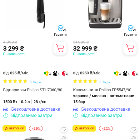
24
24
Гарантія
Гарантія
4 999 ₴
51 999 ₴
3 299 ₴
32 999 ₴
В наявності
В наявності
від
/міс.
від
/міс.
825 ₴
8250 ₴
4
3
4
4
3
4
3
1
Відгуки
Відгук
Відпарювач Philips STH7060/80
Кавомашина Philips EP5547/90
|
|
зернова / мелена
автоматичне
|
|
1500 Вт
0.2 л
28 г/хв
15 бар
Безкоштовна доставка
Безкоштовна доставка
Відправимо завтра
Відправимо завтра
-29%
-22%
BEST CLICK
BEST CLICK