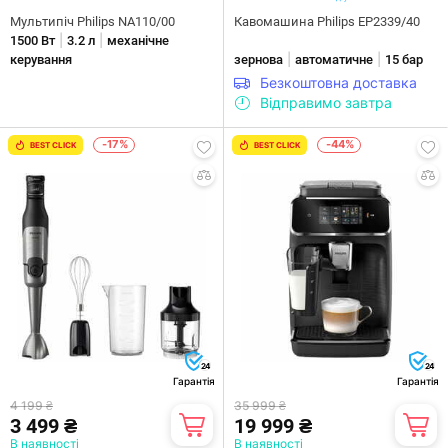
Мультипіч Philips NA110/00
Кавомашина Philips EP2339/40
|
|
1500 Вт
3.2 л
механічне
|
|
керування
зернова
автоматичне
15 бар
Безкоштовна доставка
Відправимо завтра
-17%
-44%
BEST CLICK
BEST CLICK
24
24
Гарантія
Гарантія
4 199 ₴
35 999 ₴
3 499 ₴
19 999 ₴
В наявності
В наявності