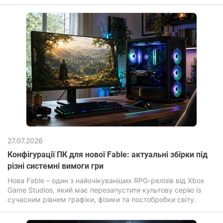
постійні анімації.
27.07.2026
Конфігурації ПК для нової Fable: актуальні збірки під
різні системні вимоги гри
Нова Fable – один з найочікуваніших RPG-релізів від Xbox
Game Studios, який має перезапустити культову серію із
сучасним рівнем графіки, фізики та постобробки світу.