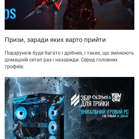
Призи, заради яких варто прийти
Подарунків буде багато і дрібних, і таких, що змінюють
домашній сетап раз і назавжди. Серед головних
трофеїв: