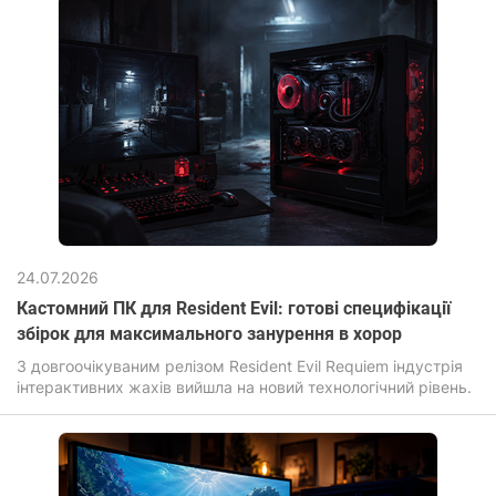
24.07.2026
Кастомний ПК для Resident Evil: готові специфікації
збірок для максимального занурення в хорор
З довгоочікуваним релізом Resident Evil Requiem індустрія
інтерактивних жахів вийшла на новий технологічний рівень.