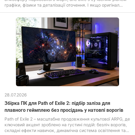
графіки, фізики та деталізації оточення. І якщо оригінал
робив ставку на масштаб та свободу, то оновлена ​​версія
Assassin's Creed Black Flag Resynced посилює візуальну
частину: перероблені текстури, покращене освітлення,
реалістична вода та «живіший» відкритий світ. Гра
перенесена на просунутий рушій Anvil з підтримкою
ілюмінування та трасування променів.
28.07.2026
Збірка ПК для Path of Exile 2: підбір заліза для
плавного геймплею без просідань у натовпі ворогів
Path of Exile 2 – масштабне продовження культової ARPG, де
ключовий акцент зроблено на густині подій: безліч ворогів,
складні ефекти навичок, динамічна система освітлення та