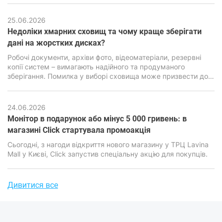
25.06.2026
Недоліки хмарних сховищ та чому краще зберігати
дані на жорстких дисках?
Робочі документи, архіви фото, відеоматеріали, резервні
копії систем – вимагають надійного та продуманого
зберігання. Помилка у виборі сховища може призвести до
втрати інформації, серйозних фінансових та репутаційних
наслідків. Саме тому питання вибору між хмарними
сервісами та локальними накопичувачами стоїть особливо
24.06.2026
гостро.
Монітор в подарунок або мінус 5 000 гривень: в
магазині Click стартувала промоакція
​​​​​​​Сьогодні, з нагоди відкриття нового магазину у ТРЦ Lavina
Mall у Києві, Click запустив спеціальну акцію для покупців.
Дивитися все