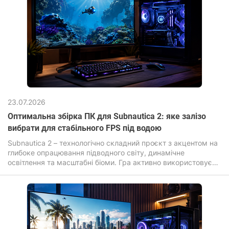
23.07.2026
Оптимальна збірка ПК для Subnautica 2: яке залізо
вибрати для стабільного FPS під водою
Subnautica 2 – технологічно складний проєкт з акцентом на
глибоке опрацювання підводного світу, динамічне
освітлення та масштабні біоми. Гра активно використовує
сучасні графічні ефекти: об'ємне світло, складні шейдери
води, дальнє промальовування та високу щільність
об'єктів, що прямо впливає на вимоги до заліза.