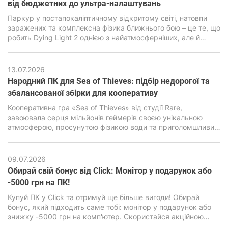
від бюджетних до ультра-налаштувань
Паркур у постапокаліптичному відкритому світі, натовпи
заражених та комплексна фізика ближнього бою – це те, що
робить Dying Light 2 однією з найатмосферніших, але й
водночас дуже вимогливих екшен-RPG останніх років. В її
основі лежить рушій C-Engine від студії Techland, який за
гарну картинку, просунуту симуляцію та реалістичну фізику
13.07.2026
вимагає підвищеної продуктивності від ПК.
Народний ПК для Sea of ​​Thieves: підбір недорогої та
збалансованої збірки для кооперативу
Кооперативна гра «Sea of ​​Thieves» від студії Rare,
завоювала серця мільйонів геймерів своєю унікальною
атмосферою, просунутою фізикою води та приголомшливим
візуальним стилем. Але за зовнішньою мультяшною
графікою є дуже сильний двигун Unreal Engine 4, здатний
навантажити навіть сучасні ПК, особливо бюджетного
09.07.2026
класу.
Обирай свій бонус від Click: Монітор у подарунок або
-5000 грн на ПК!
Купуй ПК у Click та отримуй ще більше вигоди! Обирай
бонус, який підходить саме тобі: монітор у подарунок або
знижку -5000 грн на комп'ютер. Скористайся акційною
пропозицією та зроби свою покупку ще вигіднішою.