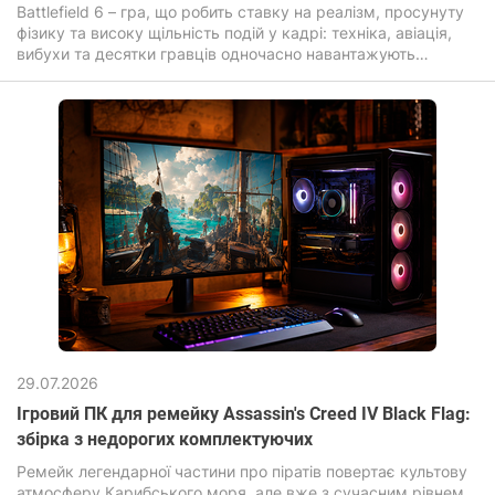
Battlefield 6 – гра, що робить ставку на реалізм, просунуту
фізику та високу щільність подій у кадрі: техніка, авіація,
вибухи та десятки гравців одночасно навантажують
комп'ютер для ігор значно сильніше, ніж більшість сучасних
новинок.
29.07.2026
Ігровий ПК для ремейку Assassin's Creed IV Black Flag:
збірка з недорогих комплектуючих
Ремейк легендарної частини про піратів повертає культову
атмосферу Карибського моря, але вже з сучасним рівнем