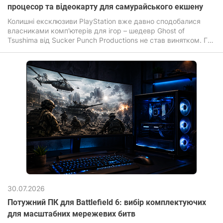
процесор та відеокарту для самурайського екшену
Колишні ексклюзиви PlayStation вже давно сподобалися
власниками комп'ютерів для ігор – шедевр Ghost of
Tsushima від Sucker Punch Productions не став винятком. Гра
зачаровує своїми безмежними полями, листям сакури, що
летять за вітром та неймовірною кінематографічністю
динамічних поєдинків на катанах.
30.07.2026
Потужний ПК для Battlefield 6: вибір комплектуючих
для масштабних мережевих битв