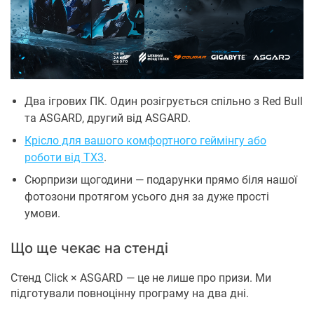
Два ігрових ПК. Один розігрується спільно з Red Bull
та ASGARD, другий від ASGARD.
Крісло для вашого комфортного геймінгу або
роботи від TX3
.
Сюрпризи щогодини — подарунки прямо біля нашої
фотозони протягом усього дня за дуже прості
умови.
Що ще чекає на стенді
Стенд Click × ASGARD — це не лише про призи. Ми
підготували повноцінну програму на два дні.