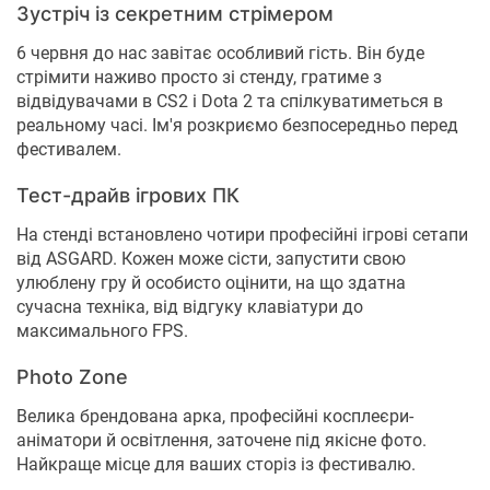
Зустріч із секретним стрімером
6 червня до нас завітає особливий гість. Він буде
стрімити наживо просто зі стенду, гратиме з
відвідувачами в CS2 і Dota 2 та спілкуватиметься в
реальному часі. Ім'я розкриємо безпосередньо перед
фестивалем.
Тест-драйв ігрових ПК
На стенді встановлено чотири професійні ігрові сетапи
від ASGARD. Кожен може сісти, запустити свою
улюблену гру й особисто оцінити, на що здатна
сучасна техніка, від відгуку клавіатури до
максимального FPS.
Photo Zone
Велика брендована арка, професійні косплеєри-
аніматори й освітлення, заточене під якісне фото.
Найкраще місце для ваших сторіз із фестивалю.