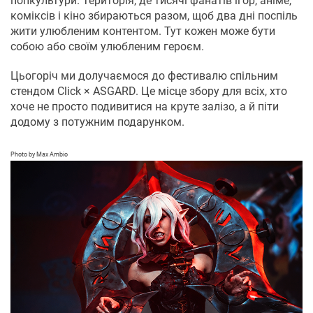
попкультури. Територія, де тисячі фанатів ігор, аніме,
коміксів і кіно збираються разом, щоб два дні поспіль
жити улюбленим контентом. Тут кожен може бути
собою або своїм улюбленим героєм.
Цьогоріч ми долучаємося до фестивалю спільним
стендом Click × ASGARD. Це місце збору для всіх, хто
хоче не просто подивитися на круте залізо, а й піти
додому з потужним подарунком.
Photo by Max Ambio