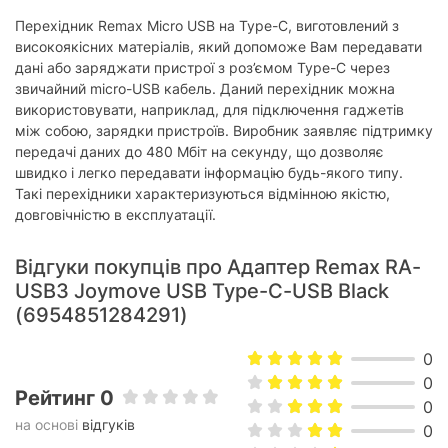
Перехідник Remax Micro USB на Type-C, виготовлений з
високоякісних матеріалів, який допоможе Вам передавати
дані або заряджати пристрої з роз’ємом Type-C через
звичайний micro-USB кабель. Даний перехідник можна
використовувати, наприклад, для підключення гаджетів
між собою, зарядки пристроїв. Виробник заявляє підтримку
передачі даних до 480 Мбіт на секунду, що дозволяє
швидко і легко передавати інформацію будь-якого типу.
Такі перехідники характеризуються відмінною якістю,
довговічністю в експлуатації.
Відгуки покупців про Адаптер Remax RA-
USB3 Joymove USB Type-C-USB Black
(6954851284291)
0
0
Рейтинг 0
0
на основі
відгуків
0