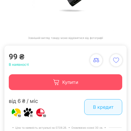
Зовнішній вигляд товару може відрізнятися від фотографії
99 ₴
В наявності
Купити
від 6 ₴ / міс
В кредит
19
11
19
Ціна та наявність актуальні на 07.08.26.
Оновлюємо кожні 30 хв.