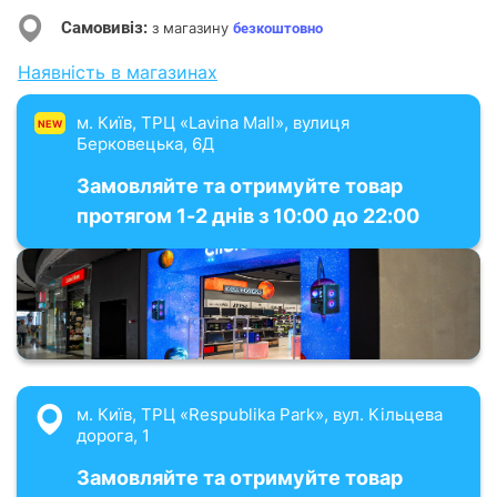
Самовивіз:
з магазину
безкоштовно
Наявність в магазинах
м. Київ, ТРЦ «Lavina Mall», вулиця
NEW
Берковецька, 6Д
Замовляйте та отримуйте товар
протягом 1-2 днів з 10:00 до 22:00
м. Київ, ТРЦ «Respublika Park», вул. Кільцева
дорога, 1
Замовляйте та отримуйте товар