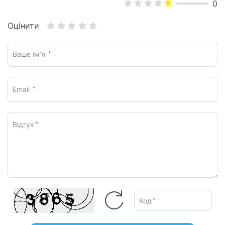
0
Оцінити
Ваше ім’я
*
Email
*
Відгук
*
Код
*