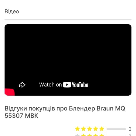
Колір:
чорний
Відео
Комплектація
блендер, вінчик для збивання, насадка
Комплектація:
для пюре, мірний стакан, інструкція
Характеристики та комплектація товару можуть змінюватися
виробником без повідомлення.
Відгуки покупців про Блендер Braun MQ
55307 MBK
0