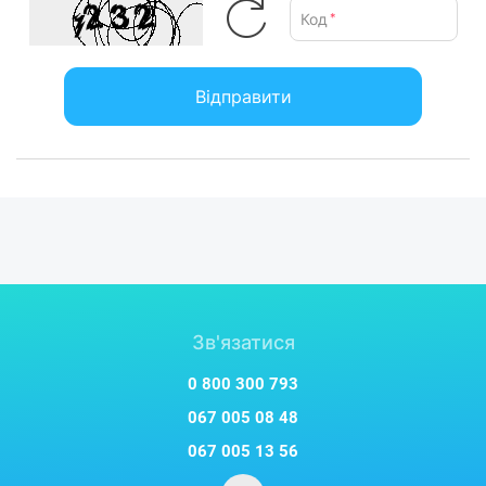
Код
*
Відправити
Зв'язатися
0 800 300 793
067 005 08 48
067 005 13 56