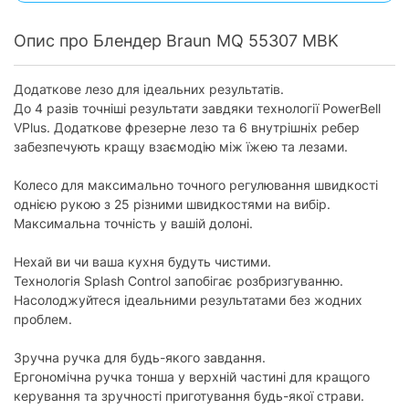
Місткість
Опис про Блендер Braun MQ 55307 MBK
маленького
500 мл
подрібнювача
(до 500 мл):
Додаткове лезо для ідеальних результатів.
Матеріал чаші:
пластик
До 4 разів точніші результати завдяки технології PowerBell
VPlus. Додаткове фрезерне лезо та 6 внутрішніх ребер
Насадки та приладдя
забезпечують кращу взаємодію між їжею та лезами.
Інші насадки:
для дитячого харчування, для смузі
Колесо для максимально точного регулювання швидкості
однією рукою з 25 різними швидкостями на вибір.
Додатково
Максимальна точність у вашій долоні.
Мірна склянка:
є
Нехай ви чи ваша кухня будуть чистими.
Використовувані
EasyClick Plus, PowerBell Plus,
Технологія Splash Control запобігає розбризгуванню.
технології:
SplashControl
Насолоджуйтеся ідеальними результатами без жодних
проблем.
захист двигуна від перегріву, захист від
Особливості:
включення без чаші, можна мити в
посудомийній машині, прогумована ручка
Зручна ручка для будь-якого завдання.
Ергономічна ручка тонша у верхній частині для кращого
Фізичні характеристики
керування та зручності приготування будь-якої страви.