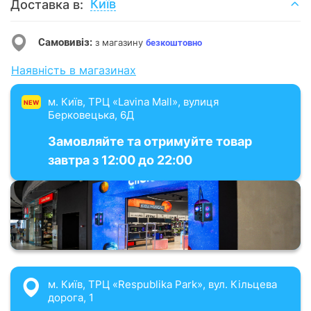
Київ
Доставка в:
Самовивіз:
з магазину
безкоштовно
Наявність в магазинах
м. Київ, ТРЦ «Lavina Mall», вулиця
NEW
Берковецька, 6Д
Замовляйте та отримуйте товар
завтра з 12:00 до 22:00
м. Київ, ТРЦ «Respublika Park», вул. Кільцева
дорога, 1