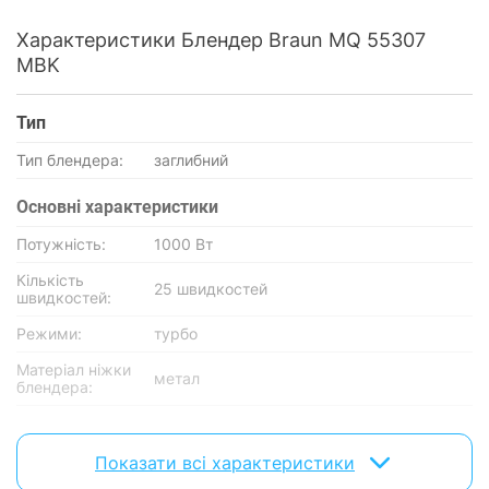
Характеристики Блендер Braun MQ 55307
MBK
Тип
Тип блендера:
заглибний
Основнi характеристики
Потужність:
1000 Вт
Кількість
25 швидкостей
швидкостей:
Режими:
турбо
Матеріал ніжки
метал
блендера:
Подрібнювачі
Показати всі характеристики
Наявність
1 шт
подрібнювача: