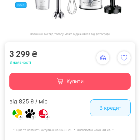
Відео
Зовнішній вигляд товару може відрізнятися від фотографії
3 299 ₴
В наявності
Купити
від 825 ₴ / міс
В кредит
4
3
4
Ціна та наявність актуальні на 06.08.26.
Оновлюємо кожні 30 хв.