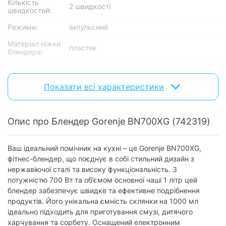
Кількість
2 швидкості
швидкостей:
Режими:
імпульсний
Матеріал ніжки
пластик
блендера:
Подрібнювачі
Показати всі характеристики
Наявність
без подрібнювача
подрібнювача:
Матеріал чаші:
пластик
Опис про Блендер Gorenje BN700XG (742319)
Додатково
Ваш ідеальний помічник на кухні – це Gorenje BN700XG,
Мірна склянка:
є
фітнес-блендер, що поєднує в собі стильний дизайн з
нержавіючої сталі та високу функціональність. З
Фізичні характеристики
потужністю 700 Вт та об’ємом основної чаші 1 літр цей
блендер забезпечує швидке та ефективне подрібнення
Колір:
нержавіюча сталь
продуктів. Його унікальна ємність склянки на 1000 мл
ідеально підходить для приготування смузі, дитячого
Комплектація
харчування та сорбету. Оснащений електронним