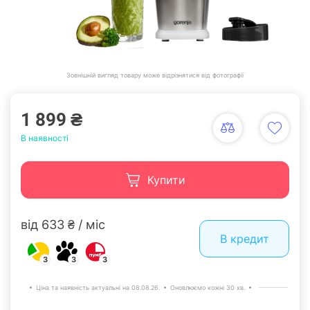
Зовнішній вигляд товару може відрізнятися від фотографії
1 899 ₴
В наявності
Купити
від 633 ₴ / міс
В кредит
3
3
3
Ціна та наявність актуальні на 08.08.26.
Оновлюємо кожні 30 хв.