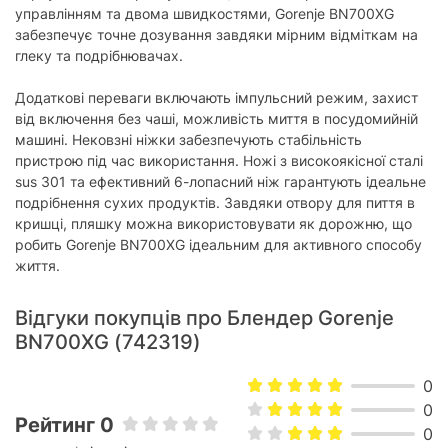
блендер з чашею, ніж, гумові ніжки,
управлінням та двома швидкостями, Gorenje BN700XG
Комплектація:
інструкція, гарантійний талон
забезпечує точне дозування завдяки мірним відміткам на
глеку та подрібнювачах.
Характеристики та комплектація товару можуть змінюватися
виробником без повідомлення.
Додаткові переваги включають імпульсний режим, захист
від включення без чаші, можливість миття в посудомийній
машині. Нековзні ніжки забезпечують стабільність
пристрою під час використання. Ножі з високоякісної сталі
sus 301 та ефективний 6-лопасний ніж гарантують ідеальне
подрібнення сухих продуктів. Завдяки отвору для пиття в
кришці, пляшку можна використовувати як дорожню, що
робить Gorenje BN700XG ідеальним для активного способу
життя.
Відгуки покупців про Блендер Gorenje
BN700XG (742319)
0
0
Рейтинг 0
0