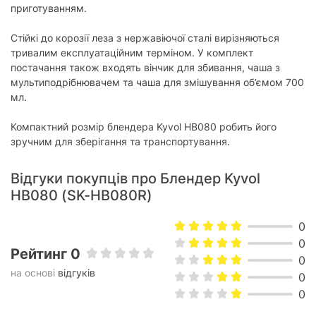
приготуванням.
Інші насадки:
ніж для подрібнення
Стійкі до корозії леза з нержавіючої сталі вирізняються
Додатково
тривалим експлуатаційним терміном. У комплект
постачання також входять вінчик для збивання, чаша з
Мірна склянка:
є
мультиподрібнювачем та чаша для змішування об’ємом 700
мл.
Фізичні характеристики
Колір:
чорний
Компактний розмір блендера Kyvol HB080 робить його
зручним для зберігання та транспортування.
Комплектація
Відгуки покупців про Блендер Kyvol
блендер, насадки, мірна чаша,
Комплектація:
інструкція, гарантійний талон
HB080 (SK-HB080R)
Характеристики та комплектація товару можуть змінюватися
0
виробником без повідомлення.
0
Рейтинг 0
0
на основі
відгуків
0
0