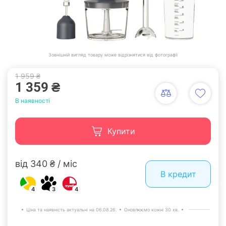
Зовнішній вигляд товару може відрізнятися від фотографії
1 959 ₴
1 359 ₴
В наявності
Купити
від 340 ₴ / міс
В кредит
4
3
4
Ціна та наявність актуальні на 06.08.26.
Оновлюємо кожні 30 хв.