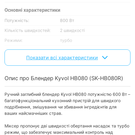
Основнi характеристики
Потужність:
800 Вт
Кількість швидкостей:
2 швидкості
Режими:
турбо
Матеріал ніжки
нержавіюча сталь
блендера:
Показати всі характеристики
Подрібнювачі
Опис про Блендер Kyvol HB080 (SK-HB080R)
Наявність подрібнювача:
1 шт
Місткість великого
подрібнювача (від 501
700 мл
Ручний заглибний блендер Kyvol HB080 потужністю 600 Вт –
мл):
багатофункціональний кухонний пристрій для швидкого
подрібнення, змішування чи збивання інгредієнтів для
Матеріал чаші:
пластик
ваших найсмачніших страв.
Насадки та приладдя
Міксер пропонує дві швидкості обертання насадок та турбо
Вінчик:
є
режим, що забезпечує максимальний контроль над