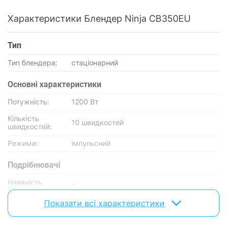
Характеристики Блендер Ninja CB350EU
Тип
Тип блендера:
стаціонарний
Основнi характеристики
Потужність:
1200 Вт
Кількість
10 швидкостей
швидкостей:
Режими:
імпульсний
Подрібнювачі
Наявність
1 шт
подрібнювача:
Показати всі характеристики
Місткість
маленького
400 мл
подрібнювача