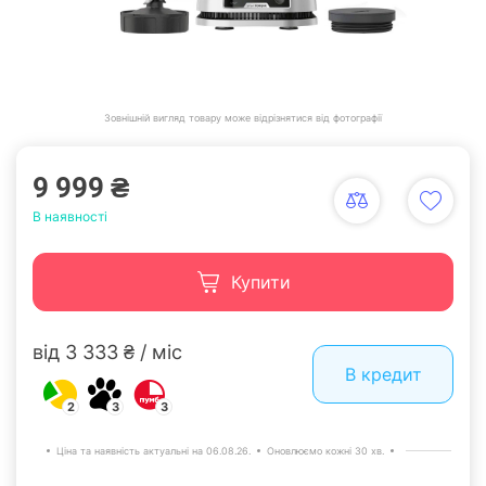
Зовнішній вигляд товару може відрізнятися від фотографії
9 999 ₴
В наявності
Купити
від 3 333 ₴ / міс
В кредит
2
3
3
Ціна та наявність актуальні на 06.08.26.
Оновлюємо кожні 30 хв.