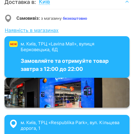
Київ
Доставка в:
Самовивіз:
з магазину
безкоштовно
Наявність в магазинах
м. Київ, ТРЦ «Lavina Mall», вулиця
NEW
Берковецька, 6Д
Замовляйте та отримуйте товар
завтра з 12:00 до 22:00
м. Київ, ТРЦ «Respublika Park», вул. Кільцева
дорога, 1