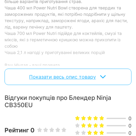
більше варіантів приготування страв.
чаша об'ємом 2100 мл, чаша об'ємом 700
Чаша 400 мл Power Nutri Bowl створена для твердих та
мл, чаша об'ємом 400 мл, кришка, леза
Комплектація:
заморожених продуктів, які потрібно подрібнити у щільну
для подрібнення та подрібнення, лезо для
тіста, кришка з носиком, кришка для
текстуру, наприклад, заморожені ягоди, арахіс для пасти,
зберігання, гібридні леза, щітка.
лід, варену печінку для паштету.
Чаша 700 мл Power Nutri підійде для коктейлів, смузі та
Характеристики та комплектація товару можуть змінюватися
міксів, які з герметичною кришкою можна прихопити із
виробником без повідомлення.
собою
Чаша 2,1 л нагоді у приготуванні великих порцій
Ваш Ніндзя - ваші правила
Нехай потужний двигун блендера Ninja допоможе втілити в
Показати весь опис товару
життя всі ваші забаганки без струшування, пауз і
перемішування! Готуйте найсмачніші сорбети зі свіжих
фруктів, ароматні коктейлі з льодом, рівномірні соуси до
Відгуки покупців про Блендер Ninja
пасти, поєднуйте свіжі та заморожені інгредієнти та
насолоджуйтесь свободою дій! А функція Total Speed ??
CB350EU
Control підбере відповідну швидкість кожної текстури.
0
Інтелектуальні програми Auto-iQ
0
Хочете отримувати кращі результати міксування і не
Рейтинг 0
0
завдавати собі клопоту з режимами? Купуйте блендер Ninja,