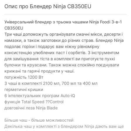
(до 500 мл):
Опис про Блендер Ninja CB350EU
Місткість
великого
2100 мл
подрібнювача
Універсальний блендер з трьома чашами Ninja Foodi 3-в-1
(від 501 мл):
CB350EU
Три чаші допоможуть організувати смачні мікси, десерти і
Матеріал чаші:
пластик
намазки, а також заготовки до різних страв. Блендер Ninja
подолає горіхи і подарує вам ніжну рівномірну
Насадки та приладдя
консистенцію улюблених паст і сорбетів. З інструментом
Подрібнення
для замішування тіста в комплекті ви приготуєте пухкі
є
льоду:
булочки та круасани. Також можна спокійно поєднувати
крижані та гарячі продукти у чаші.
Додатково
потужність 1200 Вт
3 чаші в комплекті 2100 мл, 700 мл та 400 мл
Використовувані
Auto-iQ
герметичні кришки
технології:
6 інтелектуальних програм Auto-iQ
функція Total Speed ??Control
Фізичні характеристики
довговічні леза Ninja Blade
Колір:
чорний із сріблястим
Більше чаш - більше можливостей
Комплектація
Декілька чаш у комплекті з блендером Ninja дають вам ще