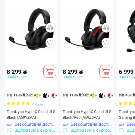
Space Q45. Розширені баси та чіткі високі частоти
дадуть Вам змогу по-справжньому насолодитися
музикою.
8 299 ₴
8 299 ₴
6 999
В наявності
В наявності
В наявно
від
/міс.
від
/міс.
від
1186 ₴
1186 ₴
467 
7
4
7
7
4
7
2
Відгуки
Гарнiтура HyperX Cloud III S
Гарнiтура HyperX Cloud III S
Гарнітура
Black (A59YZAA)
Black/Red (A59Z0AA)
Gaming B
Безкоштовна доставка
Безкоштовна доставка
Відправимо сьогодні
Відправимо сьогодні