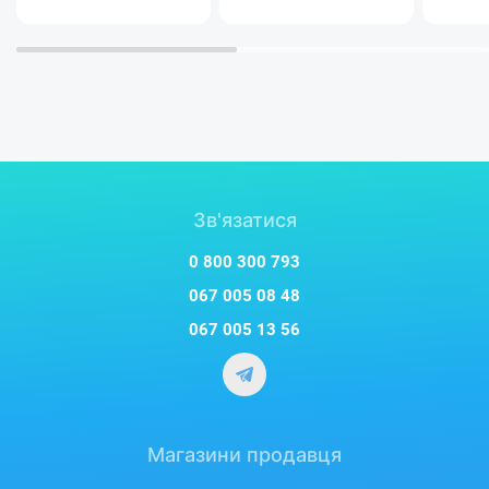
Можливість бездротового
підключення
Використовуйте бездротове під'єднання без
втрати якості звуку з новим режимом LDAC, що
здатний передавати в 3 рази більше даних, на
Зв'язатися
відміну від стандартних кодеків Bluetooth.
0 800 300 793
067 005 08 48
067 005 13 56
Магазини продавця