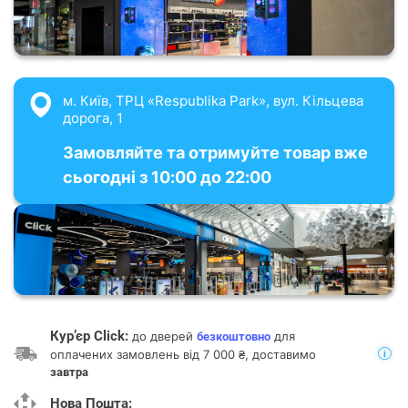
м. Київ, ТРЦ «Respublika Park», вул. Кільцева
дорога, 1
Замовляйте та отримуйте товар вже
сьогодні з 10:00 до 22:00
Кур’єр Click:
до дверей
для
безкоштовно
оплачених замовлень від 7 000 ₴, доставимо
завтра
Нова Пошта: