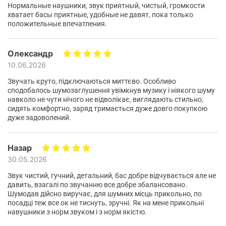
шумопоглинання легко вистачить на Вашу
виробником без повідомлення.
Нормальные наушники, звук приятный, чистый, громкости
хватает басы приятные, удобные не давят, пока только
відпустку, навколосвітню подорож на літаку або
положительные впечатления.
тижневу поїздку у відрядження. У звичайному
режимі час роботи становить до 65 годин; навіть
Олександр
якщо Ваш акумулятор розрядиться в середині
10.06.2026
подорожі, всього 5 хвилин заряджання
продовжить роботу ще на 4 години.
Звучать круто, підключаються миттєво. Особливо
сподобалось шумозаглушення увімкнув музику і ніякого шуму
навколо не чути нічого не відволікає, виглядають стильно,
сидять комфортно, заряд тримається дуже довго покупкою
дуже задоволений.
Назар
30.05.2026
Звук чистий, гучний, детальний, бас добре відчувається але не
давить, взагалі по звучанню все добре збалансовано.
Шумодав дійсно виручає, для шумних місць прикольно, по
посадці теж все ок не тиснуть, зручні. Як на мене прикольні
навушники з норм звуком і з норм якістю.