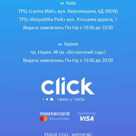
м. Київ
ТРЦ «Lavina Mall», вул. Берковецька, 6Д (NEW)
ТРЦ «Respublika Park» вул. Кільцева дорога, 1
Видача замовлень Пн-Нд з 10:00 до 22:00
м. Харків
Продуманий і стильний
пр. Науки, 48 (м. «Ботанічний сад»)
Видача замовлень Пн-Нд з 10:00 до 20:00
дизайн
Space Q45
Навушники
сповнені деталей, які
підвищують комфорт. Виготовлені з алюмінієвого
сплаву шарніри підлаштовуються під форму
Вашої голови, а м'який ремінець легко
розширюється завдяки плавно рухомій
конструкції. Амбушюри великого діаметра
підходять для вух різного розміру, що забезпечує
Наші соц. мережі