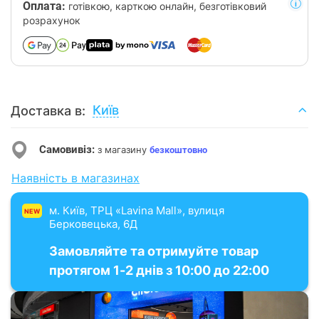
Оплата:
готівкою, карткою онлайн, безготівковий
розрахунок
Київ
Доставка в:
Самовивіз:
з магазину
безкоштовно
Наявність в магазинах
м. Київ, ТРЦ «Lavina Mall», вулиця
NEW
Берковецька, 6Д
Замовляйте та отримуйте товар
протягом 1-2 днів з 10:00 до 22:00