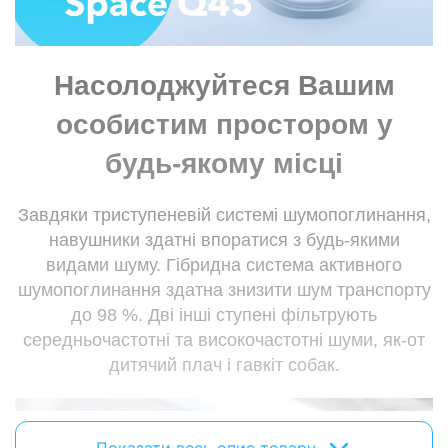
Довжина кабелю:
1.2 м
Форма штекера:
L-подібний
Насолоджуйтеся Вашим
3.5 мм (mini-jack):
є
особистим простором у
Живлення
будь-якому місці
Живлення:
акумулятор
Час роботи розмова/
50 год
очікування:
Завдяки триступеневій системі шумопоглинання,
навушники здатні впоратися з будь-якими
Мікрофон
видами шуму. Гібридна система активного
шумопоглинання здатна знизити шум транспорту
Наявність мікрофону:
з мікрофоном
до 98 %. Дві інші ступені фільтрують
Конструкція мікрофону:
вбудований у корпус
середньочастотні та високочастотні шуми, як-от
Чутливість мікрофону:
-65 дБ
дитячий плач і гавкіт собак.
Частотний діапазон мікрофону:
20 - 8 000 Гц
Особливості