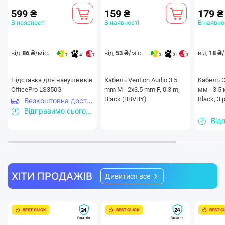
599 ₴
159 ₴
179 ₴
В наявності
В наявності
В наявно
від
/міс.
від
/міс.
від
/
86 ₴
53 ₴
18 ₴
7
4
7
3
3
3
Підставка для навушників
Кабель Vention Audio 3.5
Кабель C
OfficePro LS350G
mm M - 2х3.5 mm F, 0.3 m,
мм - 3.5 
Black (BBVBY)
Black, 3 
Безкоштовна доставка
Відправимо сьогодні
Високодеталізовані звуки
ХІТИ ПРОДАЖІВ
Дивитися все
Насолоджуйтеся звуками з абсолютно новими
деталями завдяки інноваційним двошаровим
24
24
BEST CLICK
BEST CLICK
BEST C
мембранним динамікам Bluetooth-гарнітури
Гарантія
Гарантія