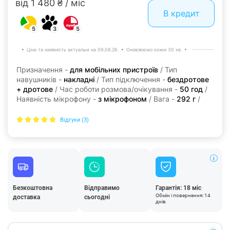
від 1 480 ₴ / міс
В кредит
5
3
5
Ціна та наявність актуальні на 09.08.26.
Оновлюємо кожні 30 хв.
Призначення -
для мобільних пристроїв
/ Тип
навушників -
накладні
/ Тип підключення -
бездротове
+ дротове
/ Час роботи розмова/очікування -
50 год
/
Наявність мікрофону -
з мікрофоном
/ Вага -
292 г
/
Відгуки (3)
Безкоштовна
Відправимо
Гарантія: 18 міс
Обмін і повернення: 14
доставка
сьогодні
днів