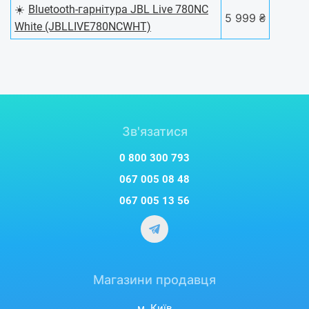
☀️
Bluetooth-гарнітура JBL Live 780NC
5 999 ₴
White (JBLLIVE780NCWHT)
Зв'язатися
0 800 300 793
067 005 08 48
067 005 13 56
Магазини продавця
м. Київ