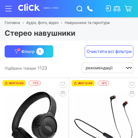
Головна
Аудіо, фото, відео
Навушники та гарнітури
Стерео навушники
Очистити всі фільтри
Фільтр
1
1123
Підібрано товари:
-11%
-9%
BEST CLICK
BEST CLICK