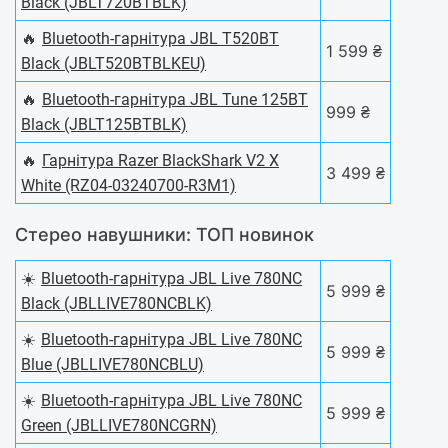
Black (JBLT720BTBLK)
🔥
Bluetooth-гарнітура JBL T520BT
1 599 ₴
Black (JBLT520BTBLKEU)
🔥
Bluetooth-гарнітура JBL Tune 125BT
999 ₴
Black (JBLT125BTBLK)
🔥
Гарнітура Razer BlackShark V2 X
3 499 ₴
White (RZ04-03240700-R3M1)
Стерео навушники: ТОП новинок
☀️
Bluetooth-гарнітура JBL Live 780NC
5 999 ₴
Black (JBLLIVE780NCBLK)
☀️
Bluetooth-гарнітура JBL Live 780NC
5 999 ₴
Blue (JBLLIVE780NCBLU)
☀️
Bluetooth-гарнітура JBL Live 780NC
5 999 ₴
Green (JBLLIVE780NCGRN)