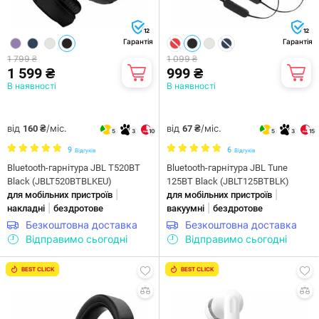
12
12
Гарантія
Гарантія
1 799 ₴
1 099 ₴
1 599 ₴
999 ₴
В наявності
В наявності
від
/міс.
від
/міс.
160 ₴
67 ₴
5
3
10
5
3
15
9
6
Відгуків
Відгуків
Bluetooth-гарнітура JBL T520BT
Bluetooth-гарнітура JBL Tune
Black (JBLT520BTBLKEU)
125BT Black (JBLT125BTBLK)
|
|
для мобільних пристроїв
для мобільних пристроїв
|
|
накладні
бездротове
вакуумні
бездротове
Безкоштовна доставка
Безкоштовна доставка
Відправимо сьогодні
Відправимо сьогодні
BEST CLICK
BEST CLICK