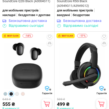
SoundCore Q20i Black (A3004G11)
SoundCore R50i Black
(A3949G11/A3949G12)
|
|
для мобільних пристроїв
для мобільних пристроїв
|
|
накладні
бездротове + дротове
вакуумні
бездротове
Безкоштовна доставка
Безкоштовна доставка
Відправимо сьогодні
Відправимо сьогодні
-14%
-17%
BEST CLICK
BEST CLICK
12
12
Гарантія
Гарантія
649 ₴
599 ₴
555 ₴
499 ₴
В наявності
В наявності