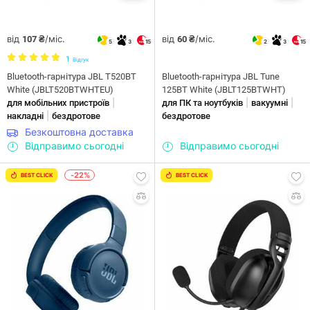
від
/міс.
від
/міс.
107 ₴
60 ₴
5
3
15
2
3
15
1
Відгук
Bluetooth-гарнітура JBL T520BT
Bluetooth-гарнітура JBL Tune
White (JBLT520BTWHTEU)
125BT White (JBLT125BTWHT)
|
|
|
для мобільних пристроїв
для ПК та ноутбуків
вакуумні
|
накладні
бездротове
бездротове
Безкоштовна доставка
Відправимо сьогодні
Відправимо сьогодні
-22%
BEST CLICK
BEST CLICK