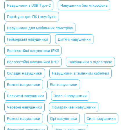
Навушники з USB Type-C
Навушники без мікрофона
Гарнітури для ПК і ноутбуків
Навушники для мобільних пристроїв
Геймерські навушники
Дитячі навушники
Вологостійкі навушники IPX5
Вологостійкі навушники IPX7
Навушники з підсвіткою
Складні навушники
Навушники зі змінним кабелем
Бежеві навушники
Білі навушники
Блакитні навушники
Зелені навушники
Червоні навушники
Помаранчеві навушники
Рожеві навушники
Сірі навушники
Сині навушники
Фіолетові навушники
Чорні навушники