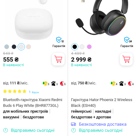
12
24
Гарантія
Гарантія
649 ₴
4 499 ₴
555 ₴
2 999 ₴
В наявності
В наявності
від
/міс.
від
/міс.
111 ₴
750 ₴
5
3
5
4
3
4
1
Відгук
Bluetooth-гарнітура Xiaomi Redmi
Гарнiтура Hator Phoenix 2 Wireless
Buds 6 Play White (BHR8773GL)
Black (ESH40)
|
|
|
для мобільних пристроїв
геймерські
накладні
|
вакуумні
бездротове
бездротове + дротове
Безкоштовна доставка
Відправимо сьогодні
Відправимо сьогодні