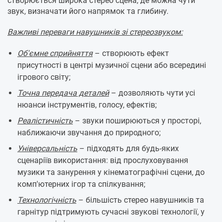
створюється широка стерео сцена, де можна чути
звук, визначати його напрямок та глибину.
Важливі переваги навушників зі стереозвуком:
Об'ємне сприйняття
– створюють ефект
присутності в центрі музичної сцени або всередині
ігрового світу;
Точна передача деталей
– дозволяють чути усі
нюанси інструментів, голосу, ефектів;
Реалістичність
– звуки поширюються у просторі,
наближаючи звучання до природного;
Універсальність
– підходять для будь-яких
сценаріїв використання: від прослуховування
музики та занурення у кінематографічні сцени, до
комп'ютерних ігор та спілкування;
Технологічність
– більшість стерео навушників та
гарнітур підтримують сучасні звукові технології, у