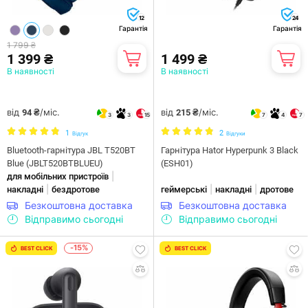
12
24
Гарантія
Гарантія
1 799 ₴
1 399 ₴
1 499 ₴
В наявності
В наявності
від
/міс.
від
/міс.
94 ₴
215 ₴
3
3
15
7
4
7
1
2
Відгук
Відгуки
Bluetooth-гарнітура JBL T520BT
Гарнiтура Hator Hyperpunk 3 Black
Blue (JBLT520BTBLUEU)
(ESH01)
|
для мобільних пристроїв
|
|
|
накладні
бездротове
геймерські
накладні
дротове
Безкоштовна доставка
Безкоштовна доставка
Відправимо сьогодні
Відправимо сьогодні
-15%
BEST CLICK
BEST CLICK