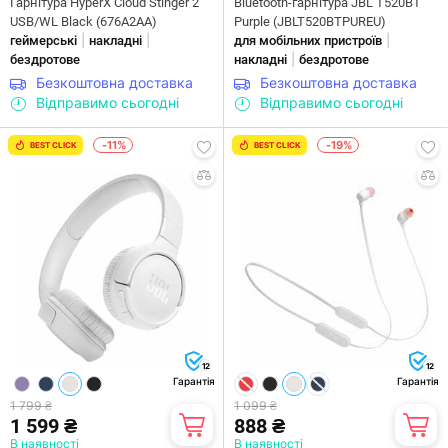
Гарнітура HyperX Cloud Stinger 2
Bluetooth-гарнітура JBL T520BT
USB/WL Black (676A2AA)
Purple (JBLT520BTPUREU)
|
|
|
геймерські
накладні
для мобільних пристроїв
|
бездротове
накладні
бездротове
Безкоштовна доставка
Безкоштовна доставка
Відправимо сьогодні
Відправимо сьогодні
-11%
-19%
BEST CLICK
BEST CLICK
12
12
Гарантія
Гарантія
1 799 ₴
1 099 ₴
1 599 ₴
888 ₴
В наявності
В наявності