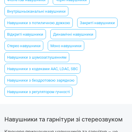
Внутрішньоканальні навушники
Навушники з потиличною дужкою
Закриті навушники
Відкриті навушники
Динамічні навушники
Стерео навушники
Моно навушники
Навушники з шумозаглушенням
Навушники з кодеками AAC, LDAC, SBC
Навушники з бездротовою зарядкою
Навушники з регулятором гучності
Навушники та гарнітури зі стереозвуком
Ключове призначення навушників та гарнітур – це