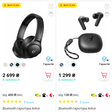
BEST CLICK
BEST CLICK
18
18
Гарантія
Гарантія
2 699 ₴
1 299 ₴
В наявності
В наявності
від
/міс.
від
/міс.
450 ₴
130 ₴
6
3
6
6
10
6
5
2
Відгуків
Відгуки
Bluetooth-гарнітура Anker
Bluetooth-гарнітура Anker