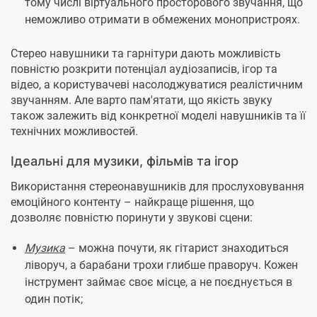
тому числі віртуального просторового звучання, що
неможливо отримати в обмежених монопристроях.
Стерео навушники та гарнітури дають можливість
повністю розкрити потенціал аудіозаписів, ігор та
відео, а користувачеві насолоджуватися реалістичним
звучанням. Але варто пам'ятати, що якість звуку
також залежить від конкретної моделі навушників та її
технічних можливостей.
Ідеальні для музики, фільмів та ігор
Використання стереонавушників для прослуховування
емоційного контенту – найкраще рішення, що
дозволяє повністю поринути у звукові сцени:
Музика
– можна почути, як гітарист знаходиться
ліворуч, а барабани трохи глибше праворуч. Кожен
інструмент займає своє місце, а не поєднується в
один потік;