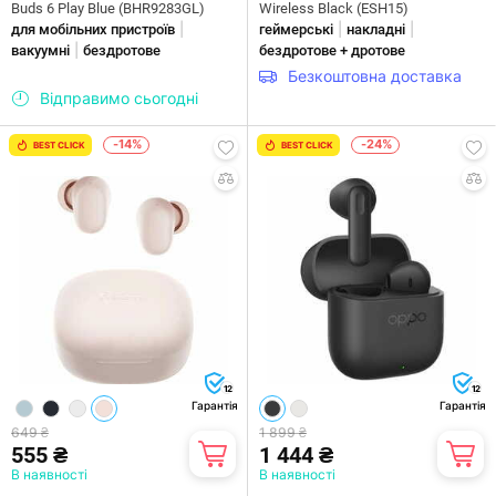
Buds 6 Play Blue (BHR9283GL)
Wireless Black (ESH15)
|
|
|
для мобільних пристроїв
геймерські
накладні
|
вакуумні
бездротове
бездротове + дротове
Безкоштовна доставка
Відправимо сьогодні
-14%
-24%
BEST CLICK
BEST CLICK
12
12
Гарантія
Гарантія
649 ₴
1 899 ₴
555 ₴
1 444 ₴
В наявності
В наявності