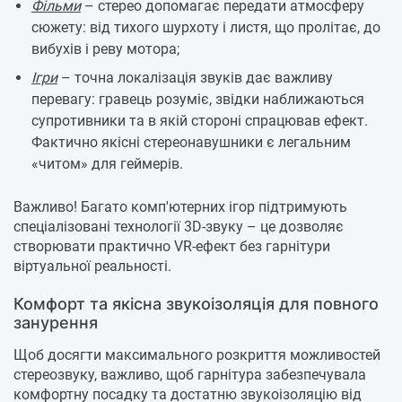
Фільми
– стерео допомагає передати атмосферу
сюжету: від тихого шурхоту і листя, що пролітає, до
вибухів і реву мотора;
Ігри
– точна локалізація звуків дає важливу
перевагу: гравець розуміє, звідки наближаються
супротивники та в якій стороні спрацював ефект.
Фактично якісні стереонавушники є легальним
«читом» для геймерів.
Важливо! Багато комп'ютерних ігор підтримують
спеціалізовані технології 3D-звуку – це дозволяє
створювати практично VR-ефект без гарнітури
віртуальної реальності.
Комфорт та якісна звукоізоляція для повного
занурення
Щоб досягти максимального розкриття можливостей
стереозвуку, важливо, щоб гарнітура забезпечувала
комфортну посадку та достатню звукоізоляцію від