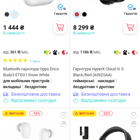
12
24
Гарантія
Гарантія
1 444 ₴
8 299 ₴
В наявності
В наявності
від
/міс.
від
/міс.
361 ₴
1186 ₴
4
3
4
7
4
7
1
Відгук
Bluetooth-гарнітура Oppo Enco
Гарнiтура HyperX Cloud III S
Buds3 ETEG1 Snow White
Black/Red (A59Z0AA)
|
|
|
для мобільних пристроїв
геймерські
накладні
|
вкладиші
бездротове
бездротове + дротове
Безкоштовна доставка
Безкоштовна доставка
Відправимо сьогодні
Відправимо сьогодні
-14%
-33%
BEST CLICK
BEST CLICK