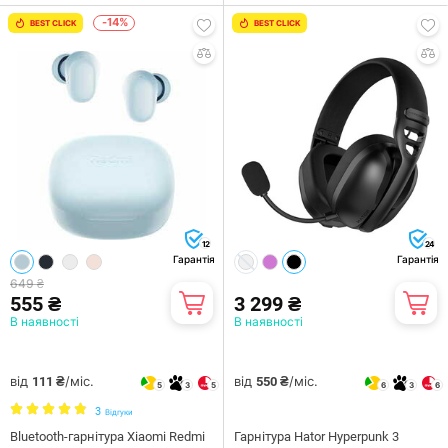
-14%
BEST CLICK
BEST CLICK
12
24
Гарантія
Гарантія
649 ₴
555 ₴
3 299 ₴
В наявності
В наявності
від
/міс.
від
/міс.
111 ₴
550 ₴
5
3
5
6
3
6
3
Відгуки
Bluetooth-гарнітура Xiaomi Redmi
Гарнiтура Hator Hyperpunk 3