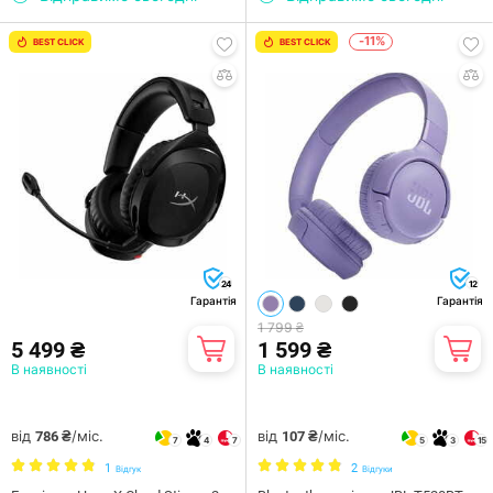
-11%
BEST CLICK
BEST CLICK
24
12
Гарантія
Гарантія
1 799 ₴
5 499 ₴
1 599 ₴
В наявності
В наявності
від
/міс.
від
/міс.
786 ₴
107 ₴
7
4
7
5
3
15
1
2
Відгук
Відгуки