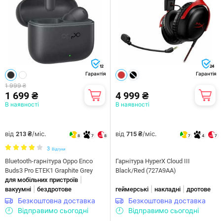
12
24
Гарантія
Гарантія
1 999 ₴
1 699 ₴
4 999 ₴
В наявності
В наявності
від
/міс.
від
/міс.
213 ₴
715 ₴
8
7
8
7
4
7
3
Відгуки
Bluetooth-гарнітура Oppo Enco
Гарнiтура HyperX Cloud III
Buds3 Pro ETEK1 Graphite Grey
Black/Red (727A9AA)
|
для мобільних пристроїв
|
|
|
вакуумні
бездротове
геймерські
накладні
дротове
Безкоштовна доставка
Безкоштовна доставка
Відправимо сьогодні
Відправимо сьогодні