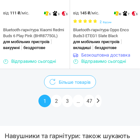
від
/міс.
від
/міс.
111 ₴
145 ₴
5
3
5
10
7
5
2
Відгуки
Bluetooth-гарнітура Xiaomi Redmi
Bluetooth-гарнітура Oppo Enco
Buds 6 Play Pink (BHR8775GL)
Buds3 ETEG1 Slate Black
|
|
для мобільних пристроїв
для мобільних пристроїв
|
|
вакуумні
бездротове
вкладиші
бездротове
Безкоштовна доставка
Відправимо сьогодні
Відправимо сьогодні
Більше товарів
1
2
3
…
47
Навушники та гарнітури: також шукають