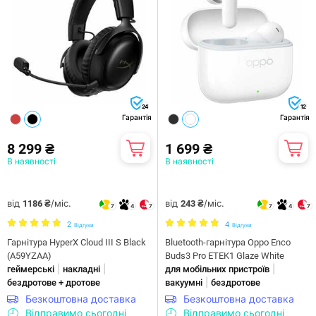
24
12
Гарантія
Гарантія
8 299 ₴
1 699 ₴
В наявності
В наявності
від
/міс.
від
/міс.
1186 ₴
243 ₴
7
4
7
7
4
7
2
4
Відгуки
Відгуки
Гарнiтура HyperX Cloud III S Black
Bluetooth-гарнітура Oppo Enco
(A59YZAA)
Buds3 Pro ETEK1 Glaze White
|
|
|
геймерські
накладні
для мобільних пристроїв
|
бездротове + дротове
вакуумні
бездротове
Безкоштовна доставка
Безкоштовна доставка
Відправимо сьогодні
Відправимо сьогодні