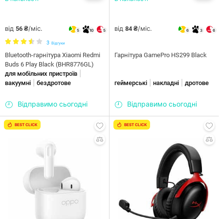
від
/міс.
від
/міс.
56 ₴
84 ₴
5
10
5
6
3
6
3
Відгуки
Bluetooth-гарнітура Xiaomi Redmi
Гарнітура GamePro HS299 Black
Buds 6 Play Black (BHR8776GL)
|
для мобільних пристроїв
|
|
|
вакуумні
бездротове
геймерські
накладні
дротове
Відправимо сьогодні
Відправимо сьогодні
BEST CLICK
BEST CLICK