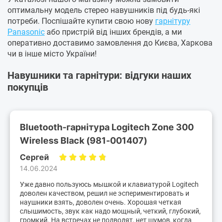
оптимальну модель стерео навушників під будь-які
потреби. Поспішайте купити свою нову
гарнітуру
Panasonic
або пристрій від інших брендів, а ми
оперативно доставимо замовлення до Києва, Харкова
чи в інше місто України!
Навушники та гарнітури: відгуки наших
покупців
Bluetooth-гарнітура Logitech Zone 300
Wireless Black (981-001407)
Сергей
14.06.2024
Уже давно пользуюсь мышкой и клавиатурой Logitech
доволен качеством, решил не эспериментировать и
наушники взять, доволен очень. Хорошая четкая
слышимость, звук как надо мощный, четкий, глубокий,
громкий. На встречах не подводят, нет шумов, когда