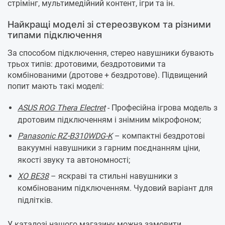
стрімінг, мультимедійний контент, ігри та ін.
Найкращі моделі зі стереозвуком та різними
типами підключення
За способом підключення, стерео навушники бувають
трьох типів: дротовими, бездротовими та
комбінованими (дротове + бездротове). Підвищений
попит мають такі моделі:
ASUS ROG Thera Electret
- Професійна ігрова модель з
дротовим підключенням і знімним мікрофоном;
Panasonic RZ-B310WDG-K
– компактні бездротові
вакуумні навушники з гарним поєднанням ціни,
якості звуку та автономності;
XO BE38
– яскраві та стильні навушники з
комбінованим підключенням. Чудовий варіант для
підлітків.
У каталозі нашого магазину можна замовити