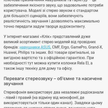
забезпечення якісного звуку, що задовольняє потреби
користувача. Моделі зі стерео звуком є стандартом
для більшості сценаріїв, вони забезпечують
реалістичність звучання і дозволяють максимально
точно передати задум творця аудіоконтенту.
У інтернет-магазині «Клік» представлений дуже
великий асортимент стерео моделей від провідних
брендів:
навушники ASUS
, CMF, Ergo, GamePro, Grand-X,
Huawei, Philips та інших. Всі товари оригінальні, за
вигідною вартістю та з офіційною гарантією. При
необхідності тут можна купити колонки Rela El, а
також іншу техніку для дому та офісу.
Переваги стереозвуку – об'ємне та насичене
звучання
Стереофонія використовує два незалежні радіоканали
- лівий і правий (на відміну від монофонії, де
використовується тільки один канал). Завдяки цьому