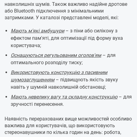
навколишніх шумів. Також важливо надійне дротове
або Bluetooth підключення з мінімальними
затримками. У каталозі представлені моделі, які:
Мають м'які амбушури
– з піни або силікону з
ефектом пам'яті, для оптимізації під форму вуха
користувача;
Оснащуються регульованим оголов'ям
– для
оптимального розподілу тиску;
Використовують конструкцію з пасивним
шумозаглушенням
– підвищують якість звуку
навіть у шумній навколишній обстановці;
Мають невелику вагу та складну конструкцію
– для
зручності перенесення.
Наявність перерахованих вище можливостей особливо
важлива для користувачів, що використовують
стереонавушники по кілька годин на день: робота,