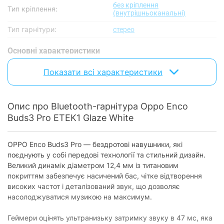
без кріплення
Тип кріплення:
(внутрішньоканальні)
Тип гарнітури:
стерео
Основнi характеристики
Частотний діапазон:
20 - 20 000 Гц
Показати всі характеристики
Чутливість:
114 дБ
Наявність активного
є
Опис про Bluetooth-гарнітура Oppo Enco
шумозаглушення (ANC):
Buds3 Pro ETEK1 Glaze White
Акустичне оформлення:
закриті
Тип випромінювача:
динамічний
OPPO Enco Buds3 Pro — бездротові навушники, які
поєднують у собі передові технології та стильний дизайн.
Bluetooth-кодек:
AAC, SBC
Великий динамік діаметром 12,4 мм із титановим
покриттям забезпечує насичений бас, чітке відтворення
Бездротовий зв'язок
високих частот і деталізований звук, що дозволяє
Тип бездротового
насолоджуватися музикою на максимум.
Bluetooth
підключення:
Геймери оцінять ультранизьку затримку звуку в 47 мс, яка
Версія Bluetooth:
Bluetooth 5.4