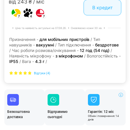
від 243 ₴ / міс
В кредит
7
4
7
Ціна та наявність актуальні на 07.08.26.
Оновлюємо кожні 30 хв.
Призначення -
для мобільних пристроїв
/ Тип
навушників -
вакуумні
/ Тип підключення -
бездротове
/ Час роботи розмова/очікування -
12 год (54 год)
/
Наявність мікрофону -
з мікрофоном
/ Вологостійкість -
IP55
/ Вага -
4.3 г
/
Відгуки (4)
Безкоштовна
Відправимо
Гарантія: 12 міс
Обмін і повернення: 14
доставка
сьогодні
днів