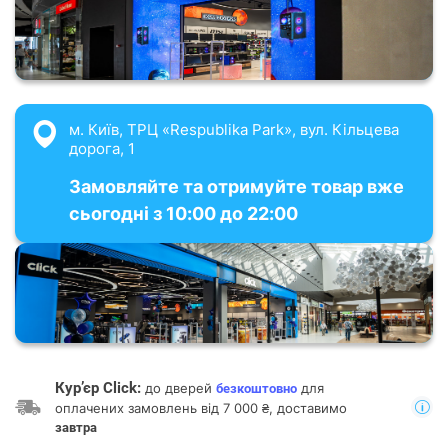
м. Київ, ТРЦ «Respublika Park», вул. Кільцева
дорога, 1
Замовляйте та отримуйте товар вже
сьогодні з 10:00 до 22:00
Кур’єр Click:
до дверей
для
безкоштовно
оплачених замовлень від 7 000 ₴, доставимо
завтра