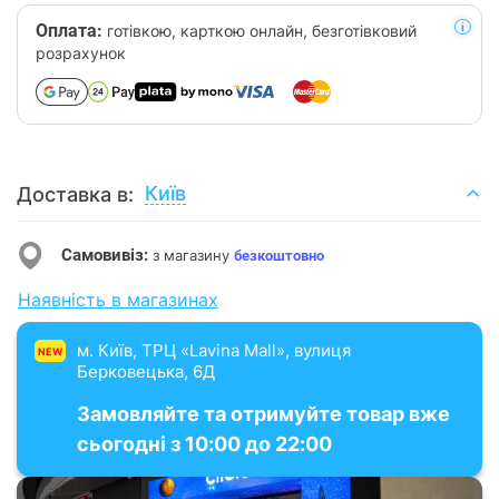
Оплата:
готівкою, карткою онлайн, безготівковий
розрахунок
Київ
Доставка в:
Самовивіз:
з магазину
безкоштовно
Наявність в магазинах
м. Київ, ТРЦ «Lavina Mall», вулиця
NEW
Берковецька, 6Д
Замовляйте та отримуйте товар вже
сьогодні з 10:00 до 22:00