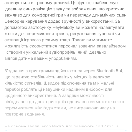
активується в ігровому режимі. Ця функція забезпечує
ідеальну синхронізацію звуку та зображення, що критично
Живлення
важливо для комфортної гри чи перегляду динамічних сцен.
Живлення:
Сенсорне керування додає зручності у використанні. За
акумулятор
допомогою застосунку HeyMelody ви можете налаштувати
Час заряджання:
1 год
жести для перемикання треків, регулювання гучності чи
активації ігрового режиму тощо. Також ви матимете
Час роботи розмова/
12 год (54 год)
очікування:
можливість скористатися персоналізованим еквалайзером
і створити унікальний аудіопрофіль, який ідеально
Мікрофон
відповідатиме вашим уподобанням.
Наявність мікрофону:
з мікрофоном
З’єднання з пристроями здійснюється через Bluetooth 5.4,
що гарантує стабільність навіть у місцях із великою
Конструкція мікрофону:
вбудований у корпус
кількістю сигналів. Швидке підключення та мінімальні
Чутливість мікрофону:
-38 дБ
перебої роблять ці навушники надійним вибором для
щоденного використання. А завдяки можливості
Особливості
під’єднання до двох пристроїв одночасно ви можете легко
перемикатися між ґаджетами, не витрачаючи часу на
Вологостійкість:
IP55
повторне з’єднання.
Регулятор гучності:
є
На одному заряді Enco Buds3 Pro працюють до 12 год, а