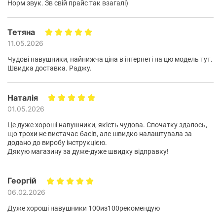
Норм звук. Зв свій прайс так взагалі)
- сенсорне керування;
- з’єднання через Bluetooth 5.4;
- тривала автономна робота;
Тетяна
- стандарт захисту IP55.
11.05.2026
Чудові навушники, найнижча ціна в інтернеті на цю модель тут.
Швидка доставка. Раджу.
Наталія
01.05.2026
Це дуже хороші навушники, якість чудова. Спочатку здалось,
що трохи не вистачає басів, але швидко налаштувала за
додано до виробу інструкцією.
Дякую магазину за дуже-дуже швидку відправку!
Георгій
06.02.2026
Дуже хороші навушники 100из100рекомендую