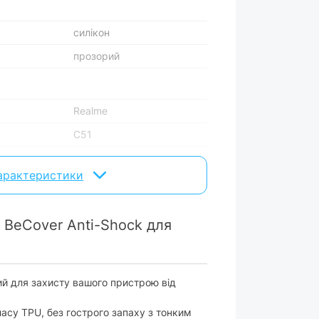
силікон
прозорий
Realme
C51
вару можуть змінюватися виробником без
характеристики
 BeCover Anti-Shock для
ий для захисту вашого пристрою від
асу TPU, без гострого запаху з тонким