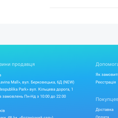
зини продавця
Допомог
Як замовит
в
avina Mall», вул. Берковецька, 6Д (NEW)
Реєстрація
espublika Park» вул. Кільцева дорога, 1
 замовлень Пн-Нд з 10:00 до 22:00
Покупцев
Доставка
ків
Оплата
уки, 48 (м. «Ботанічний сад»)