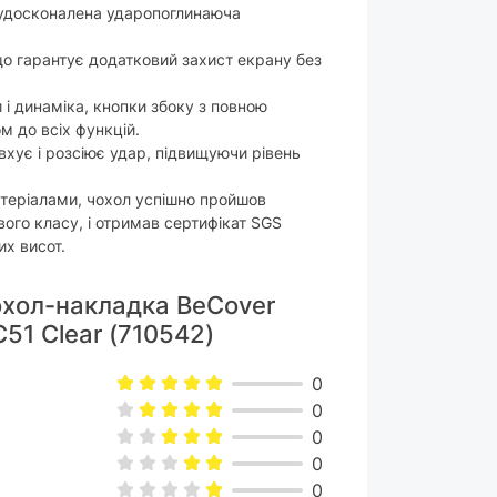
 удосконалена ударопоглинаюча
о гарантує додатковий захист екрану без
и і динаміка, кнопки збоку з повною
 до всіх функцій.
вхує і розсіює удар, підвищуючи рівень
теріалами, чохол успішно пройшов
ого класу, і отримав сертифікат SGS
их висот.
Чохол-накладка BeCover
C51 Clear (710542)
0
0
0
0
0