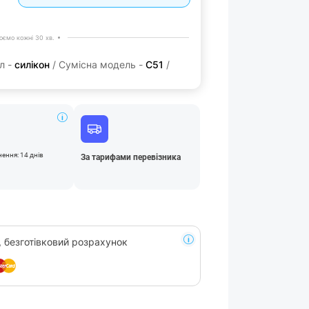
ємо кожні 30 хв.
л -
силікон
/ Сумісна модель -
C51
/
нення: 14 днів
За тарифами перевізника
, безготівковий розрахунок