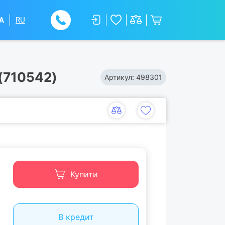
A
RU
 (710542)
Артикул:
498301
Купити
В кредит