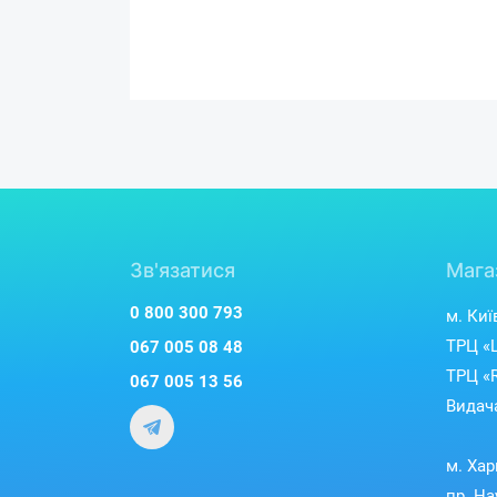
Зв'язатися
Мага
0 800 300 793
м. Киї
ТРЦ «L
067 005 08 48
ТРЦ «R
067 005 13 56
Видача
м. Хар
пр. На