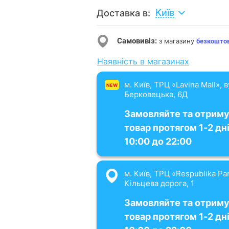
Київ
Доставка в:
Самовивіз:
з магазину
безкошто
Наявність в магазинах
м. Київ, ТРЦ «Lavina Mall», 
NEW
Берковецька, 6Д
Замовляйте та отрим
товар протягом 1-2 дні
10:00 до 22:00
м. Київ, ТРЦ «Respublika Par
Кільцева дорога, 1
Замовляйте та отрим
товар протягом 1-2 дні