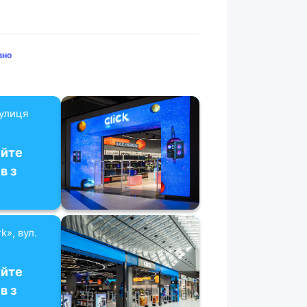
вно
вулиця
уйте
в з
k», вул.
уйте
в з