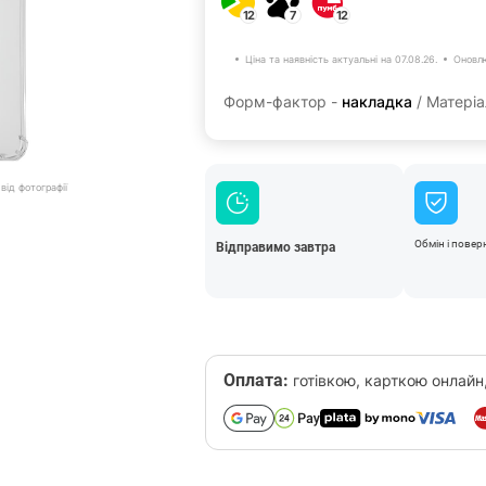
12
7
12
Ціна та наявність актуальні на 07.08.26.
Оновлю
Форм-фактор -
накладка
/ Матеріа
від фотографії
Обмін і повер
Відправимо завтра
Оплата:
готівкою, карткою онлайн