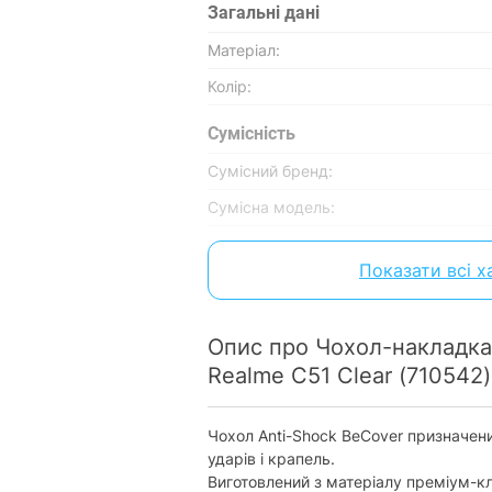
Загальні дані
Матеріал:
Колір:
Сумісність
Сумісний бренд:
Сумісна модель:
Характеристики та комплектація то
Показати всі 
повідомлення.
Опис про Чохол-накладка
Realme C51 Clear (710542)
Чохол Anti-Shock BeCover призначен
ударів і крапель.
Виготовлений з матеріалу преміум-кл