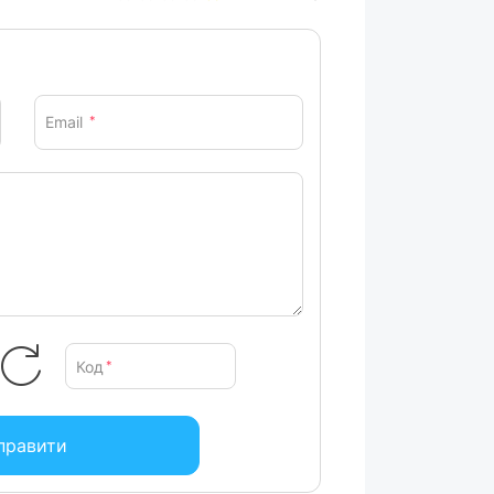
Email
*
Код
*
правити