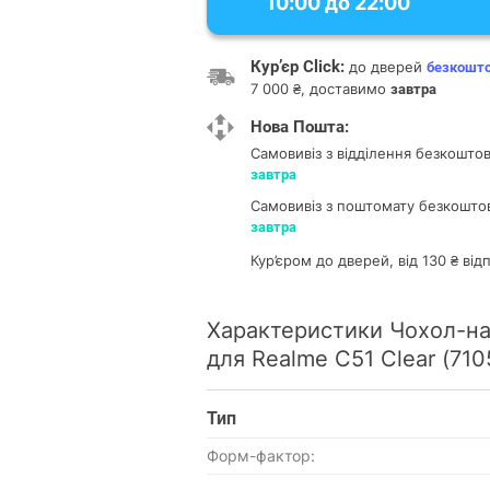
10:00 до 22:00
Кур’єр Click:
до дверей
безкошт
7 000 ₴, доставимо
завтра
Нова Пошта:
Самовивіз з відділення
безкоштов
завтра
Самовивіз з поштомату
безкоштов
завтра
Кур’єром до дверей, від 130 ₴ ві
Характеристики Чохол-на
для Realme C51 Clear (710
Тип
Форм-фактор: