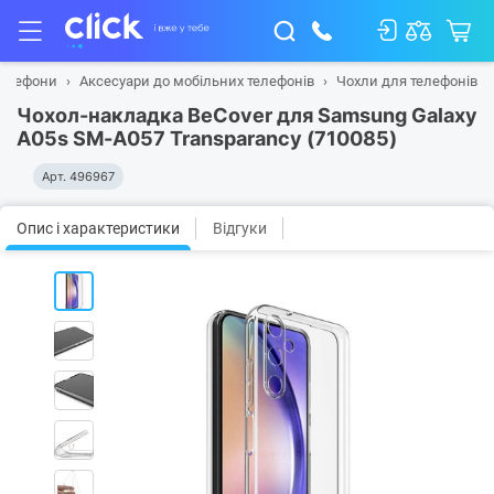
телефони
Аксесуари до мобільних телефонів
Чохли для телефонів
Чохол-накладка BeCover для Samsung Galaxy
A05s SM-A057 Transparancy (710085)
Арт.
496967
Опис і характеристики
Відгуки