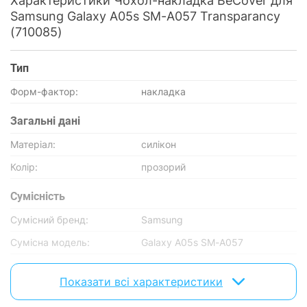
Характеристики Чохол-накладка BeCover для
Samsung Galaxy A05s SM-A057 Transparancy
(710085)
Тип
Форм-фактор:
накладка
Загальні дані
Матеріал:
силікон
Колір:
прозорий
Сумісність
Сумісний бренд:
Samsung
Сумісна модель:
Galaxy A05s SM-A057
Характеристики та комплектація товару можуть змінюватися
Показати всі характеристики
виробником без повідомлення.