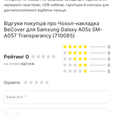
зарядного пристрою, USB-кабелю, гарнітури й сенсора для
дактилоскопічного відбитка пальця.
Відгуки покупців про Чохол-накладка
BeCover для Samsung Galaxy A05s SM-
A057 Transparancy (710085)
0
0
Рейтинг 0
0
на основі
відгуків
0
0
Оцінити
Ваше ім’я
*