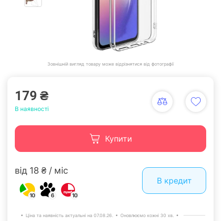
Зовнішній вигляд товару може відрізнятися від фотографії
179 ₴
В наявності
Купити
від 18 ₴ / міс
В кредит
10
6
10
Ціна та наявність актуальні на 07.08.26.
Оновлюємо кожні 30 хв.