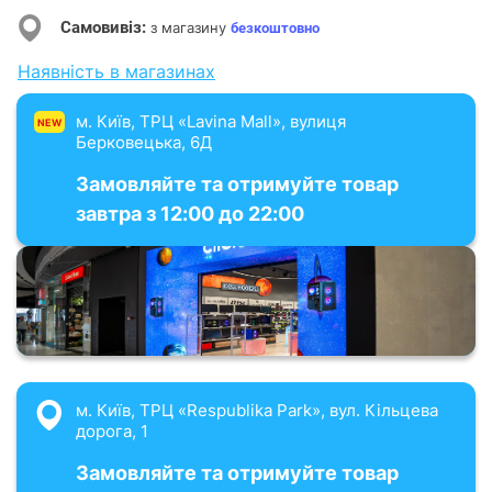
Самовивіз:
з магазину
безкоштовно
Наявність в магазинах
м. Київ, ТРЦ «Lavina Mall», вулиця
NEW
Берковецька, 6Д
Замовляйте та отримуйте товар
завтра з 12:00 до 22:00
м. Київ, ТРЦ «Respublika Park», вул. Кільцева
дорога, 1
Замовляйте та отримуйте товар