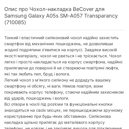
Опис про Чохол-накладка BeCover для
Samsung Galaxy A05s SM-A057 Transparancy
(710085)
Тонкий і еластичний силіконовий чохол надійно захистить
смартфон від механічних пошкоджень, не дозволивши
жодної подряпини з’явитися на корпусі. Завдяки високій
якості матеріалу, чохол не рветься і не тріскається. Чохол
легко і просто накладається на корпус смартфона, надійно
прилягаючи до поверхні й не створюючи повітряні люфти,
які так любить пил, бруд і волога.
Легкий чохол з м’якого силікону не додадуть вашому
смартфону ні обсягу, ні ваги. Немов повітря, вони
покривають корпус телефону, стаючи надійним захисником
від ударів, пошкоджень і вологи.
Всі отвори в чохлі під роз’єми та функціональні кнопки
знаходяться на своїх місцях, не перешкоджаючи зручному
користуванню при будь-яких обставинах. Силіконова
накладка щільно прилягає до металевого корпусу
телефону, не ковзає і не закриває виходи для підключення