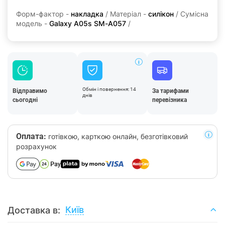
Форм-фактор -
накладка
/ Матеріал -
силікон
/ Сумісна
модель -
Galaxy A05s SM-A057
/
Обмін і повернення: 14
Відправимо
За тарифами
днів
сьогодні
перевізника
Оплата:
готівкою, карткою онлайн, безготівковий
розрахунок
Київ
Доставка в: