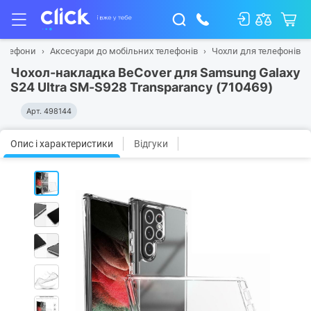
телефони
Аксесуари до мобільних телефонів
Чохли для телефонів
Чохол-накладка BeCover для Samsung Galaxy
S24 Ultra SM-S928 Transparancy (710469)
Арт.
498144
Опис і характеристики
Відгуки