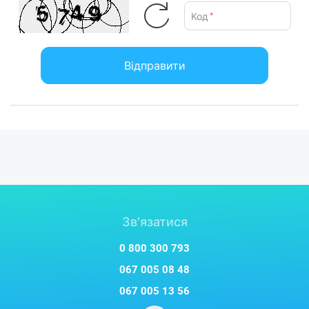
Код
*
Відправити
Зв'язатися
0 800 300 793
067 005 08 48
067 005 13 56