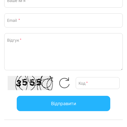
Ваше ім’я
*
Email
*
Відгук
*
Код
*
Відправити