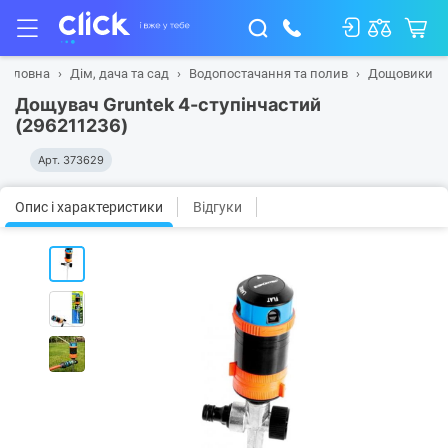
Головна
Дім, дача та сад
Водопостачання та полив
Дощовики
Дощувач Gruntek 4-ступінчастий
(296211236)
Арт.
373629
Опис і характеристики
Відгуки