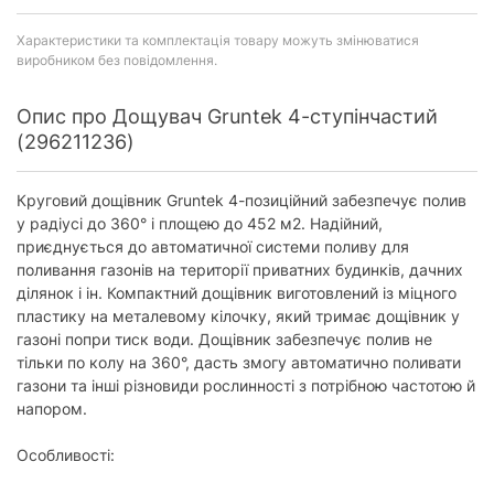
Характеристики та комплектація товару можуть змінюватися
виробником без повідомлення.
Опис про Дощувач Gruntek 4-ступінчастий
(296211236)
Круговий дощівник Gruntek 4-позиційний забезпечує полив
у радіусі до 360° і площею до 452 м2. Надійний,
приєднується до автоматичної системи поливу для
поливання газонів на території приватних будинків, дачних
ділянок і ін. Компактний дощівник виготовлений із міцного
пластику на металевому кілочку, який тримає дощівник у
газоні попри тиск води. Дощівник забезпечує полив не
тільки по колу на 360°, дасть змогу автоматично поливати
газони та інші різновиди рослинності з потрібною частотою й
напором.
Особливості: