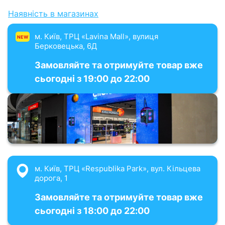
Наявність в магазинах
м. Київ, ТРЦ «Lavina Mall», вулиця
NEW
Берковецька, 6Д
Замовляйте та отримуйте товар вже
сьогодні з 19:00 до 22:00
м. Київ, ТРЦ «Respublika Park», вул. Кільцева
дорога, 1
Замовляйте та отримуйте товар вже
сьогодні з 18:00 до 22:00