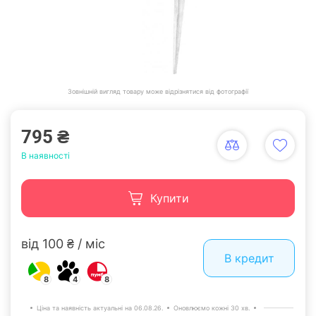
Зовнішній вигляд товару може відрізнятися від фотографії
795 ₴
В наявності
Купити
від 100 ₴ / міс
В кредит
8
4
8
Ціна та наявність актуальні на 06.08.26.
Оновлюємо кожні 30 хв.