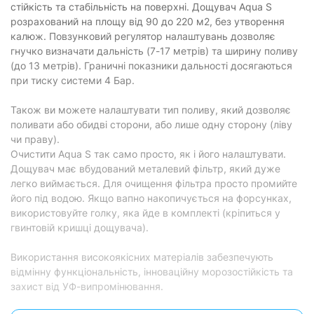
стійкість та стабільність на поверхні. Дощувач Aqua S
розрахований на площу від 90 до 220 м2, без утворення
калюж. Повзунковий регулятор налаштувань дозволяє
гнучко визначати дальність (7-17 метрів) та ширину поливу
(до 13 метрів). Граничні показники дальності досягаються
при тиску системи 4 Бар.
Також ви можете налаштувати тип поливу, який дозволяє
поливати або обидві сторони, або лише одну сторону (ліву
чи праву).
Очистити Aqua S так само просто, як і його налаштувати.
Дощувач має вбудований металевий фільтр, який дуже
легко виймається. Для очищення фільтра просто промийте
його під водою. Якщо вапно накопичується на форсунках,
використовуйте голку, яка йде в комплекті (кріпиться у
гвинтовій кришці дощувача).
Використання високоякісних матеріалів забезпечують
відмінну функціональність, інноваційну морозостійкість та
захист від УФ-випромінювання.