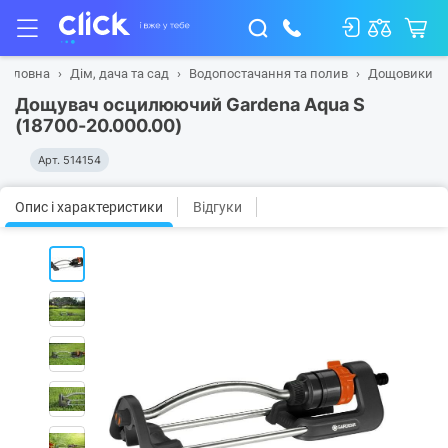
Головна
Дім, дача та сад
Водопостачання та полив
Дощовики
Дощувач осцилюючий Gardena Aqua S
(18700-20.000.00)
Арт.
514154
Опис і характеристики
Відгуки