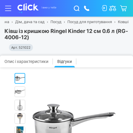
ловна
Дім, дача та сад
Посуд
Посуд для приготування
Ковші
Ківш із кришкою Ringel Kinder 12 см 0.6 л (RG-
4006-12)
Арт.
521022
Опис і характеристики
Відгуки