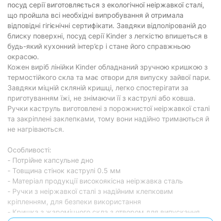
посуд серії виготовляється з екологічної неіржавкої сталі,
що пройшла всі необхідні випробування й отримала
відповідні гігієнічні сертифікати. Завдяки відполірованій до
блиску поверхні, посуд серії Kinder з легкістю впишеться в
будь-який кухонний інтер’єр і стане його справжньою
окрасою.
Кожен виріб лінійки Kinder обладнаний зручною кришкою з
термостійкого скла та має отвори для випуску зайвої пари.
Завдяки міцній скляній кришці, легко спостерігати за
приготуванням їжі, не знімаючи її з каструлі або ковша.
Ручки каструль виготовлені з порожнистої неіржавкої сталі
та закріплені заклепками, тому вони надійно тримаються й
не нагріваються.
Особливості:
- Потрійне капсульне дно
- Товщина стінок каструлі 0.5 мм
- Матеріал продукції високоякісна неіржавка сталь
- Ручки з неіржавкої сталі з надійним клепковим
кріпленням, для безпеки використання
- Кришка з жароміцного скла з отвором для випускання