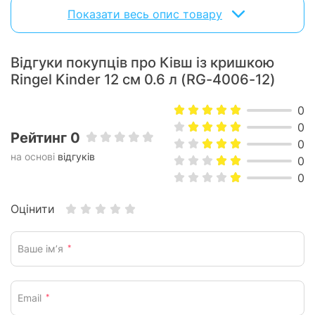
пари та металевим обідком.
Показати весь опис товару
- Внутрішні позначки літражу
- Підходить для всіх різновидів плит, зокрема індукційних
- Підходить для використання в посудомийних машинах
Відгуки покупців про Ківш із кришкою
Ringel Kinder 12 см 0.6 л (RG-4006-12)
0
0
Рейтинг 0
0
на основі
відгуків
0
0
Оцінити
Ваше ім’я
*
Email
*