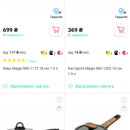
24
24
Гарантія
Гарантія
699 ₴
369 ₴
В наявності
В наявності
від
/міс.
від
/міс.
117 ₴
74 ₴
6
3
6
5
3
5
1
Відгук
Ківш Magio MG-1172 18 см 1.9 л
Каструля Magio MG-1203 16 см
1.9 л
Відправимо завтра
Відправимо завтра