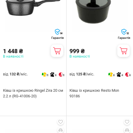
14
12
Гарантія
Гарантія
1 448 ₴
999 ₴
В наявності
В наявності
від
/міс.
від
/міс.
132 ₴
125 ₴
11
6
11
8
4
8
Ківш із кришкою Ringel Zira 20 см
Ківш із кришкою Resto Mon
2.2 л (RG-41006-20)
93186