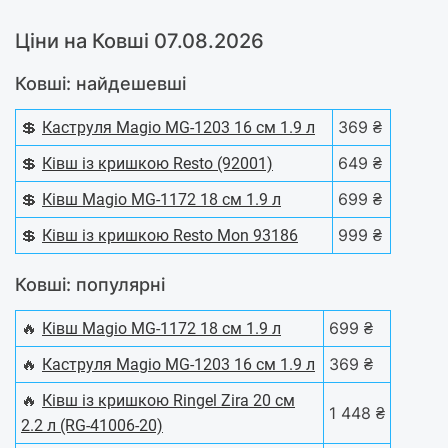
Ціни на Ковші 07.08.2026
Ковші: найдешевші
💲
369 ₴
Каструля Magio MG-1203 16 см 1.9 л
💲
649 ₴
Ківш із кришкою Resto (92001)
💲
699 ₴
Ківш Magio MG-1172 18 см 1.9 л
💲
999 ₴
Ківш із кришкою Resto Mon 93186
Ковші: популярні
🔥
699 ₴
Ківш Magio MG-1172 18 см 1.9 л
🔥
369 ₴
Каструля Magio MG-1203 16 см 1.9 л
🔥
Ківш із кришкою Ringel Zira 20 см
1 448 ₴
2.2 л (RG-41006-20)