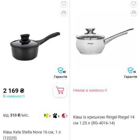
60
14
Гарантія
Гарантія
2 169 ₴
Немає в наявності
В наявності
від
/міс.
310 ₴
7
4
7
Ківш із кришкою Ringel Riegel 14
см 1.25 л (RG-4016-14)
Ківш Kela Stella Nova 16 см, 1 л
(12225)