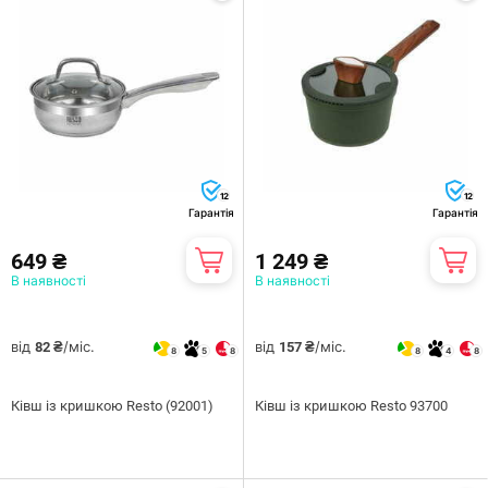
12
12
Гарантія
Гарантія
649 ₴
1 249 ₴
В наявності
В наявності
від
/міс.
від
/міс.
82 ₴
157 ₴
8
5
8
8
4
8
Ківш із кришкою Resto (92001)
Ківш із кришкою Resto 93700