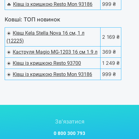
🔥
999 ₴
Ківш із кришкою Resto Mon 93186
Ковші: ТОП новинок
☀️
Ківш Kela Stella Nova 16 см, 1 л
2 169 ₴
(12225)
☀️
369 ₴
Каструля Magio MG-1203 16 см 1.9 л
☀️
1 249 ₴
Ківш із кришкою Resto 93700
☀️
999 ₴
Ківш із кришкою Resto Mon 93186
Зв'язатися
0 800 300 793