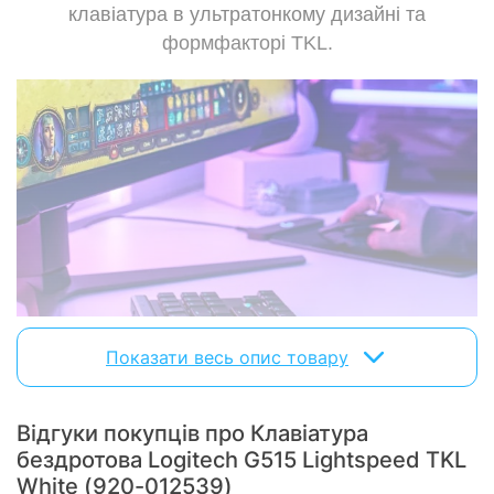
клавіатура в ультратонкому дизайні та
Вага:
880 г
формфакторі TKL.
Характеристики та комплектація товару можуть змінюватися
виробником без повідомлення.
Показати весь опис товару
Відгуки покупців про Клавiатура
бездротова Logitech G515 Lightspeed TKL
White (920-012539)