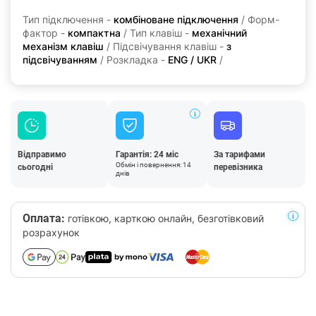
Тип підключення -
комбіноване підключення
/ Форм-
фактор -
компактна
/ Тип клавіш -
механічний
механізм клавіш
/ Підсвічування клавіш -
з
підсвічуванням
/ Розкладка -
ENG / UKR
/
Відправимо
Гарантія: 24 міс
За тарифами
Обмін і повернення: 14
сьогодні
перевізника
днів
Оплата:
готівкою, карткою онлайн, безготівковий
розрахунок