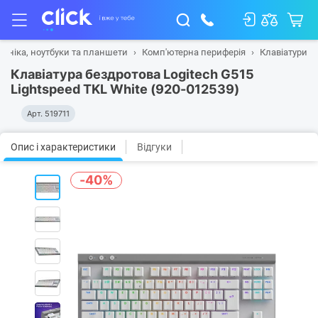
ехніка, ноутбуки та планшети
Комп'ютерна периферія
Клавіатури
Клавiатура бездротова Logitech G515
Lightspeed TKL White (920-012539)
Арт.
519711
Опис і характеристики
Відгуки
-40%