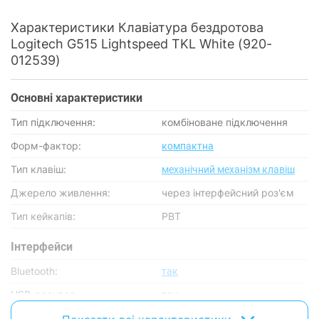
Характеристики Клавiатура бездротова
Logitech G515 Lightspeed TKL White (920-
012539)
Основнi характеристики
Тип підключення:
комбіноване підключення
Форм-фактор:
компактна
Тип клавіш:
механічний механізм клавіш
Джерело живлення:
через інтерфейсний роз'єм
Тип кейкапів:
PBT
Інтерфейси
Bluetooth:
так
USB-ресивер:
так