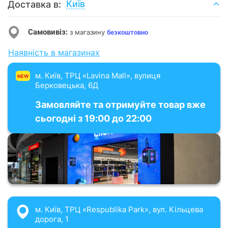
Київ
Доставка в:
Самовивіз:
з магазину
безкоштовно
Наявність в магазинах
м. Київ, ТРЦ «Lavina Mall», вулиця
NEW
Берковецька, 6Д
Замовляйте та отримуйте товар вже
сьогодні з 19:00 до 22:00
м. Київ, ТРЦ «Respublika Park», вул. Кільцева
дорога, 1