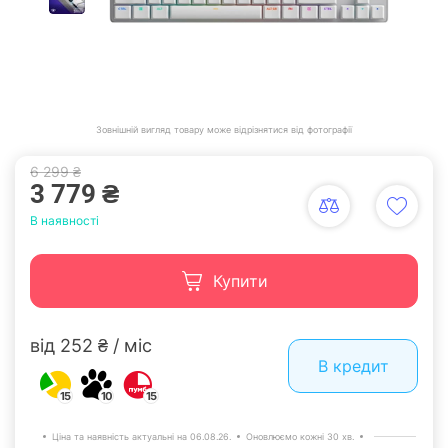
Зовнішній вигляд товару може відрізнятися від фотографії
6 299 ₴
3 779 ₴
В наявності
Купити
від 252 ₴ / міс
В кредит
15
10
15
Ціна та наявність актуальні на 06.08.26.
Оновлюємо кожні 30 хв.