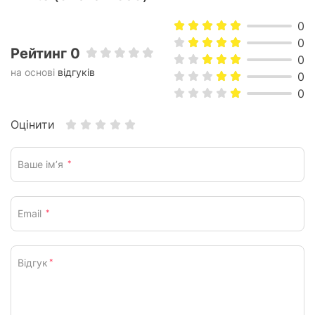
0
0
Рейтинг 0
Три варіанти підключення
0
на основі
відгуків
0
0
Підключайте клавіатуру одним із трьох способів:
через бездротове з'єднання LIGHTSPEED,
Оцінити
Bluetooth або за допомогою кабелю.
Ваше ім’я
*
Email
*
Відгук
*