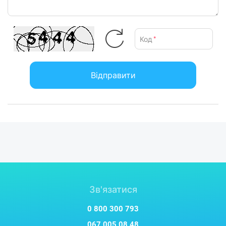
Код
*
Відправити
Низькопрофільні перемикачі
Механічні перемикачі GL в цій ігровій клавіатурі мають
низький профіль і змащуються на заводі, щоб забезпечити
плавніше відчуття, швидку реакцію та точність спрацювання.
Зв'язатися
0 800 300 793
067 005 08 48