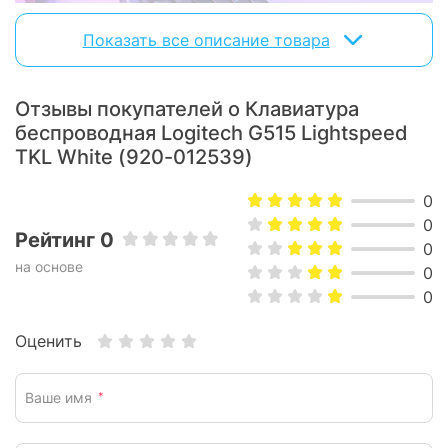
Показать все описание товара
Отзывы покупателей о Клавиатура
беспроводная Logitech G515 Lightspeed
TKL White (920-012539)
0
0
Рейтинг 0
Три варианта подключения
0
на основе
0
0
Подключайте клавиатуру одним из трех
способов: через беспроводное соединение
Оценить
LIGHTSPEED, Bluetooth или с помощью кабеля.
Ваше имя
*