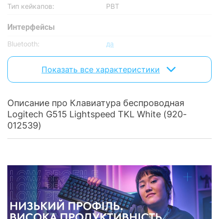
Тип кейкапов:
PBT
Интерфейсы
Bluetooth:
да
USB-ресивер:
да
Показать все характеристики
Особенности
Цифровой блок:
отсутствует
Описание про Клавиатура беспроводная
Logitech G515 Lightspeed TKL White (920-
Подсветка клавиш:
с подсветкой
012539)
Наличие RGB:
есть
Игровая:
да
Дополнительно
Раскладка:
ENG / UKR
Длина кабеля:
1.8 м
Радиус действия:
10 м