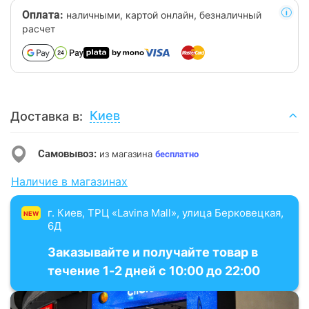
Оплата:
наличными, картой онлайн, безналичный
расчет
Киев
Доставка в:
Самовывоз:
из магазина
бесплатно
Наличие в магазинах
г. Киев, ТРЦ «Lavina Mall», улица Берковецкая,
NEW
6Д
Заказывайте и получайте товар в
течение 1-2 дней с 10:00 до 22:00