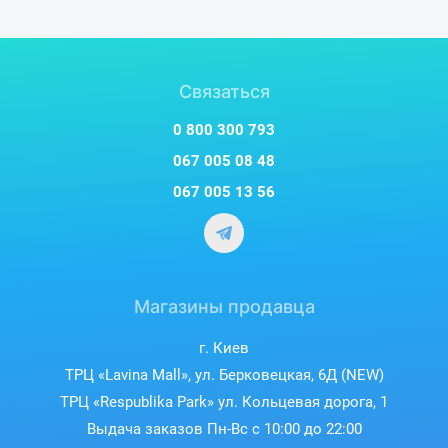
Механические переключатели GL в этой клавиатуре имеют
низкий профиль и смазываются на заводе, чтобы обеспечить
более плавное ощущение, быструю реакцию и точность
срабатывания.
Связаться
0 800 300 793
067 005 08 48
067 005 13 56
Магазины продавца
г. Киев
ТРЦ «Lavina Mall», ул. Берковецкая, 6Д (NEW)
ТРЦ «Respublika Park» ул. Кольцевая дорога, 1
Выдача заказов Пн-Вс с 10:00 до 22:00