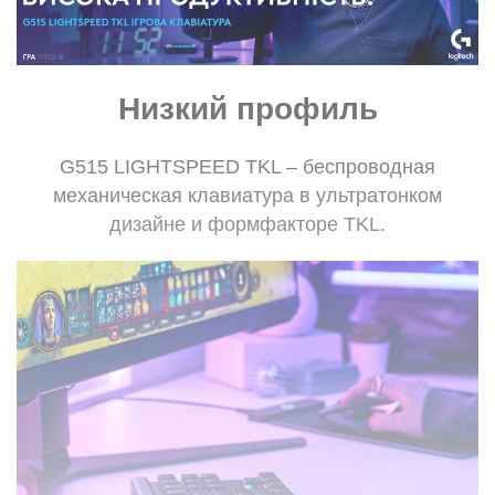
USB-приемник в
есть
комплекте:
Физические характеристики
Низкий профиль
Цвет:
белый
G515 LIGHTSPEED TKL – беспроводная
Габариты:
368 х 150 х 22 мм
механическая клавиатура в ультратонком
Вес:
880 г
дизайне и формфакторе TKL.
Характеристики и комплектация товара могут изменяться
производителем без уведомления.