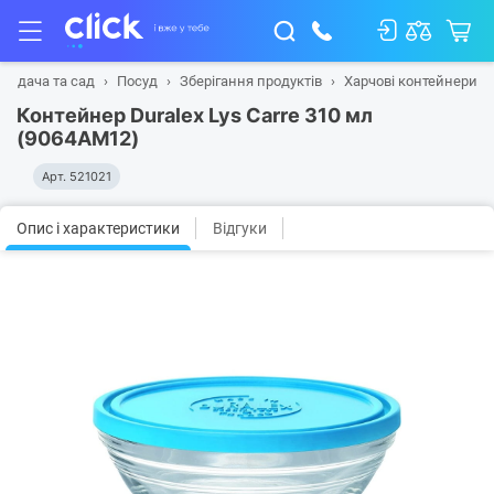
м, дача та сад
Посуд
Зберігання продуктів
Харчові контейнери
Контейнер Duralex Lys Carre 310 мл
(9064AM12)
Арт.
521021
Опис і характеристики
Відгуки