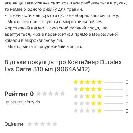
але якщо загартоване скло все-таки розбивається в руках,
то немає жодного ризику для травми.
- Гігієнічність - непористе скло не вбирає запахи та їжу.
- Можна використовувати в мікрохвильовій печі,
морозильній камері - сучасний скляний посуд, що
адаптується, може переноситися прямо з морозильної
камери в мікрохвильову піч.
- Можна мити в посудомийній машині.
Відгуки покупців про Контейнер Duralex
Lys Carre 310 мл (9064AM12)
0
0
Рейтинг 0
0
на основі
відгуків
0
0
Оцінити