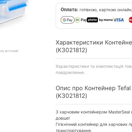
Оплата:
готівкою, карткою онлайн
Характеристики Контейнер
(K3021812)
від фотографії
Характеристики та комплектація то
повідомлення.
Опис про Контейнер Tefal
(K3021812)
З харчовим контейнером MasterSeal 
довше!
Гігієнічний контейнер для харчових п
транспортування.