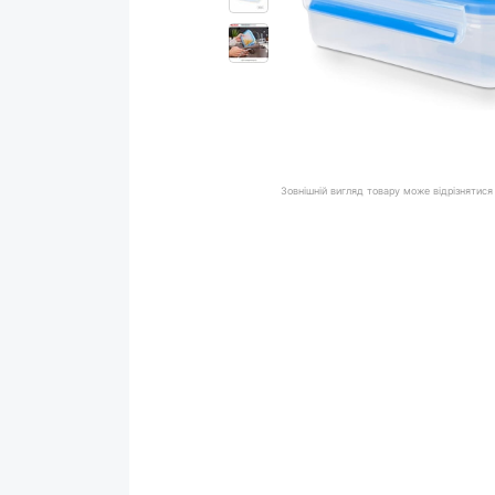
Зовнішній вигляд товару може відрізнятися 