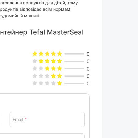
готовлення продуктів для дітей, тому
родуктів відповідає всім нормам
судомийній машині.
онтейнер Tefal MasterSeal
0
0
0
0
0
Email
*