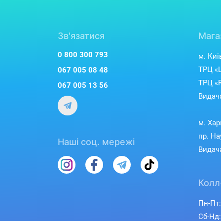
Зв'язатися
Мага
0 800 300 793
м. Киї
ТРЦ «L
067 005 08 48
ТРЦ «R
067 005 13 56
Видача
м. Хар
пр. На
Наші соц. мережі
Видача
Колл
Пн-Пт:
Сб-Нд: