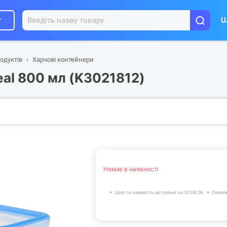
г
U
одуктів
Харчові контейнери
eal 800 мл (K3021812)
Немає в наявності
Ціна та наявність актуальні на 07.08.26.
Оновлю