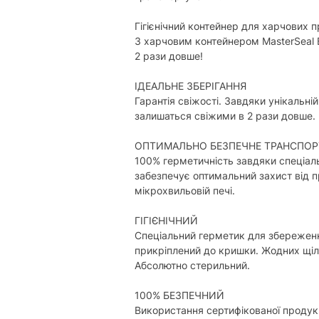
Гігієнічний контейнер для харчових п
З харчовим контейнером MasterSeal 
2 рази довше!
ІДЕАЛЬНЕ ЗБЕРІГАННЯ
Гарантія свіжості. Завдяки унікальні
залишаться свіжими в 2 рази довше. 
ОПТИМАЛЬНО БЕЗПЕЧНЕ ТРАНСПОР
100% герметичність завдяки спеціальн
забезпечує оптимальний захист від п
мікрохвильовій печі.
ГІГІЄНІЧНИЙ
Спеціальний герметик для збереженн
прикріплений до кришки. Жодних щілин
Абсолютно стерильний.
100% БЕЗПЕЧНИЙ
Використання сертифікованої продукц