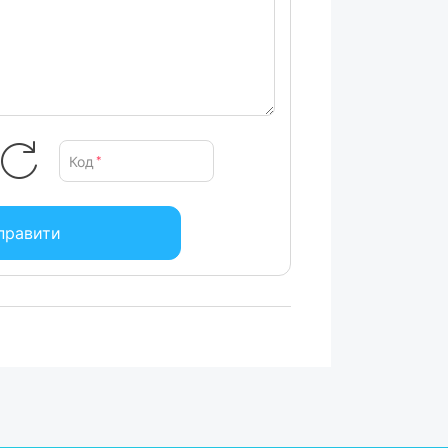
Код
*
правити