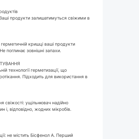
родуктів
Ваші продукти залишатимуться свіжими в
й герметичній кришці ваші продукти
Не поглинає зовнішні запахи.
ТУВАННЯ
ій технології герметизації, що
ротікання. Підходить для використання в
я свіжості: ущільнювач надійно
 і, відповідно, жодних мікробів.
ії: не містить Бісфенол А. Перший