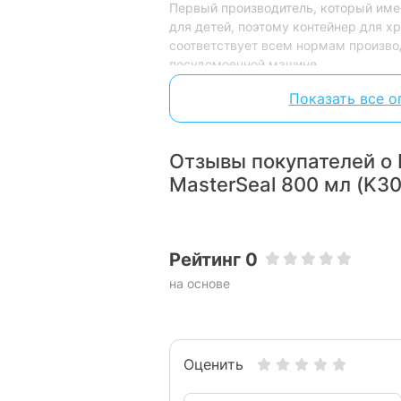
Первый производитель, который имее
для детей, поэтому контейнер для 
соответствует всем нормам произво
посудомоечной машине.
Показать все о
Отзывы покупателей о 
MasterSeal 800 мл (K3
Рейтинг 0
на основе
Оценить