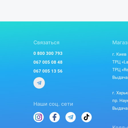
Связаться
Магаз
0 800 300 793
г. Киев
ТРЦ «La
067 005 08 48
ТРЦ «Re
067 005 13 56
Выдача 
г. Харь
пр. Нау
Наши соц. сети
Выдача 
Колл-