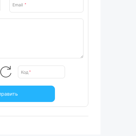
Email
*
Код
*
править