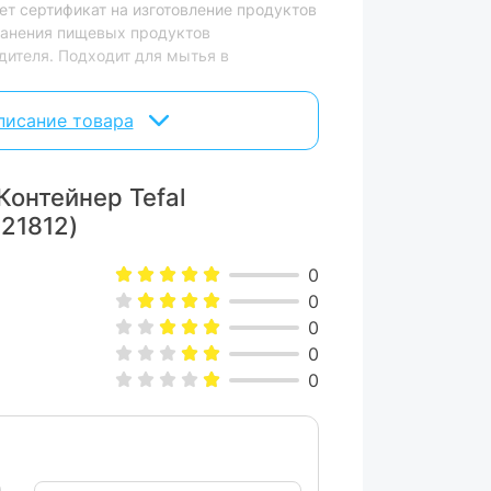
т сертификат на изготовление продуктов
хранения пищевых продуктов
дителя. Подходит для мытья в
писание товара
Контейнер Tefal
021812)
0
0
0
0
0