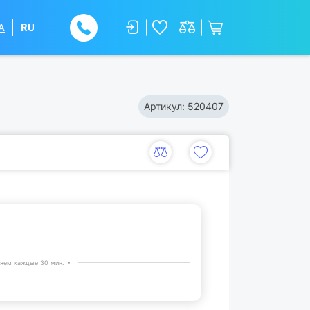
A
RU
Артикул:
520407
яем каждые 30 мин.