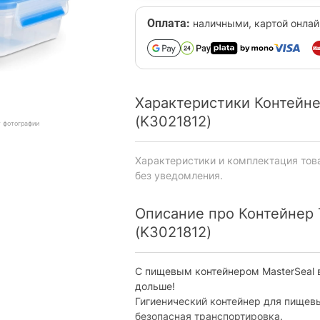
Оплата:
наличными, картой онлай
Характеристики Контейнер
(K3021812)
т фотографии
Характеристики и комплектация тов
без уведомления.
Описание про Контейнер T
(K3021812)
С пищевым контейнером MasterSeal 
дольше!
Гигиенический контейнер для пищевы
безопасная транспортировка.