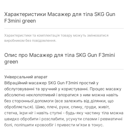
Характеристики Масажер для тіла SKG Gun
F3mini green
Характеристики та комплектація товару можуть змінюватися
виробником без повідомлення.
Опис про Масажер для тіла SKG Gun F3mini
green
Універсальний апарат
Вібраційний масажер SKG Gun F3mini простий у
обслуговуванні та зручний у користуванні. Процес масажу
абсолютно неклопотливий і впоратися з ним можна навіть
без сторонньої допомоги (все залежить від ділянки, що
обробляється). Шию, плечі, руки, спину, груди, живіт,
стегна, ікри ніг і навіть ступні - будь-яку частину тіла можна
швидко обробити і розслабити, усунути спазми і ревматичні
болі, поліпшити кровообіг і привести м’язи в тонус.