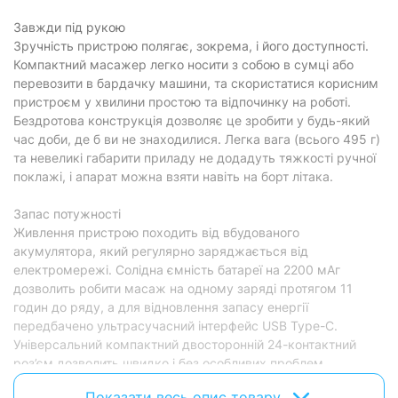
Завжди під рукою
Зручність пристрою полягає, зокрема, і його доступності.
Компактний масажер легко носити з собою в сумці або
перевозити в бардачку машини, та скористатися корисним
пристроєм у хвилини простою та відпочинку на роботі.
Бездротова конструкція дозволяє це зробити у будь-який
час доби, де б ви не знаходилися. Легка вага (всього 495 г)
та невеликі габарити приладу не додадуть тяжкості ручної
поклажі, і апарат можна взяти навіть на борт літака.
Запас потужності
Живлення пристрою походить від вбудованого
акумулятора, який регулярно заряджається від
електромережі. Солідна ємність батареї на 2200 мАг
дозволить робити масаж на одному заряді протягом 11
годин до ряду, а для відновлення запасу енергії
передбачено ультрасучасний інтерфейс USB Type-C.
Універсальний компактний двосторонній 24-контактний
роз’єм дозволить швидко і без особливих проблем
підключити зарядний кабель практично не дивлячись на
Показати весь опис товару