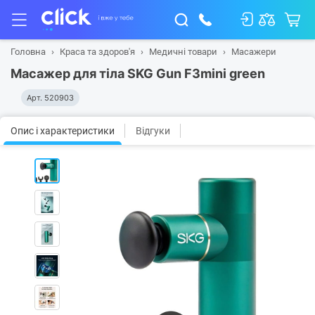
Головна
Краса та здоров'я
Медичні товари
Масажери
Масажер для тіла SKG Gun F3mini green
Арт.
520903
Опис і характеристики
Відгуки