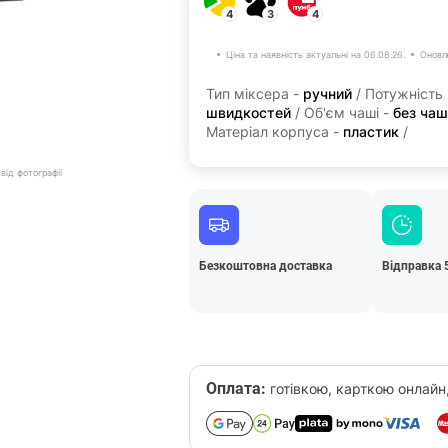
4
3
4
Ціна та наявність актуальні на 06.08.26.
Оновл
Тип міксера -
ручний
/ Потужність
швидкостей
/ Об'єм чаші -
без чаш
Матеріал корпуса -
пластик
/
від фотографії
Безкоштовна доставка
Відправка 
Оплата:
готівкою, карткою онлайн