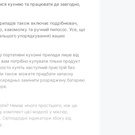
ися кухнею та працювати де завгодно,
відсутня
приладів також включає подрібнювач,
р, кавомолку та ручний пилосос. Усе, що
чорний
одальшого упорядкування) ваших
0.885 кг
пластик
ці портативні кухонні прилади лише від
бездротовий
о вам потрібно купувати тільки продукт
росто купіть наступний пристрій без
вару можуть змінюватися виробником без
 Ви також можете придбати запасну
осередньо замінити розряджену батарею
ерв.
ти? Немає нічого простішого, ніж це.
 комплект цієї моделі) у міксер,
 Світлодіодні індикатори збоку від
у.