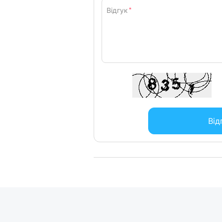
Подивіться, як вони легко обробляють
Відгук
*
Що робить їх «турбомішалками»? Їх 
планку. Це робить їх особливо ефект
мити в посудомийній машині, тому їх 
Від