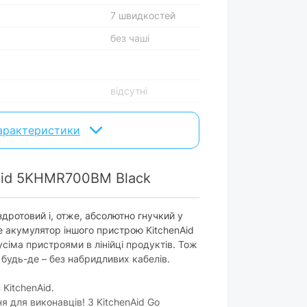
7 швидкостей
без чаші
відсутні
2 шт.
характеристики
відсутній
відсутній
Aid 5KHMR700BM Black
садок:
є
дротовий і, отже, абсолютно гнучкий у
е акумулятор іншого пристрою KitchenAid
відсутній
усіма пристроями в лінійці продуктів. Тож
відсутня
 будь-де – без набридливих кабелів.
без дисплея
 KitchenAid.
я для виконавців! З KitchenAid Go
без таймера