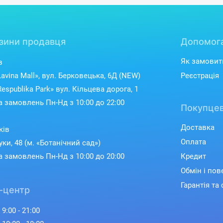
зини продавця
Допомог
Як замовит
в
avina Mall», вул. Берковецька, 6Д (NEW)
Реєстрація
espublika Park» вул. Кільцева дорога, 1
 замовлень Пн-Нд з 10:00 до 22:00
Покупцев
Доставка
ків
Оплата
уки, 48 (м. «Ботанічний сад»)
 замовлень Пн-Нд з 10:00 до 20:00
Кредит
Обмін і по
Гарантія та 
-центр
 9:00 - 21:00