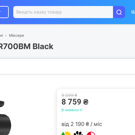
г
U
ні
Міксери
R700BM Black
9 599 ₴
8 759 ₴
В наявності
від 2 190 ₴ / міс