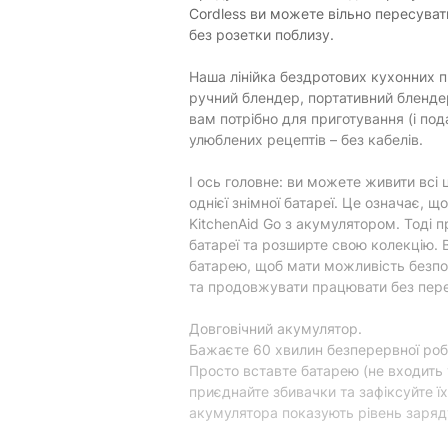
Cordless ви можете вільно пересуват
Обертаюча чаша:
без розетки поблизу.
Фізичні характеристики
Наша лінійка бездротових кухонних 
ручний блендер, портативний бленде
Колір:
вам потрібно для приготування (і п
Вага:
улюблених рецептів – без кабелів.
Матеріал корпуса:
І ось головне: ви можете живити всі 
Довжина шнура:
однієї знімної батареї. Це означає, щ
KitchenAid Go з акумулятором. Тоді п
Характеристики та комплектація то
батареї та розширте свою колекцію.
повідомлення.
батарею, щоб мати можливість безп
та продовжувати працювати без пер
Довговічний акумулятор.
Бажаєте 60 хвилин безперервної робо
Просто вставте батарею (не входить у
приєднайте збивачки та зафіксуйте їх.
акумулятора показують рівень заряд