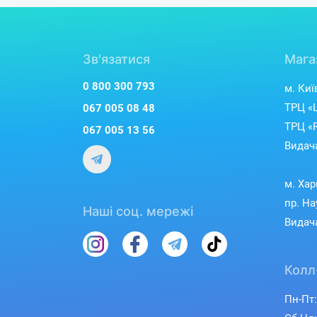
Зв'язатися
Мага
0 800 300 793
м. Киї
ТРЦ «L
067 005 08 48
ТРЦ «R
067 005 13 56
Видача
м. Хар
пр. На
Наші соц. мережі
Видача
Колл
Пн-Пт: