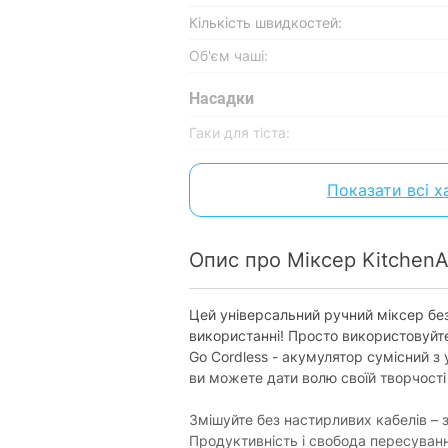
Кількість швидкостей:
Об'єм чаші:
Насадки
Гаки для тіста:
Вінчик:
Показати всі 
Для приготування пюре:
Пінозбивач:
Опис про Міксер Kitchen
Особливості
Захист від випадкового випадіння на
Цей універсальний ручний міксер без
використанні! Просто використовуйт
Імпульсний режим:
Go Cordless - акумулятор сумісний з 
Від'єднувана підставка:
ви можете дати волю своїй творчості
Дисплей:
Змішуйте без настирливих кабелів – з
Таймер:
Продуктивність і свобода пересуванн