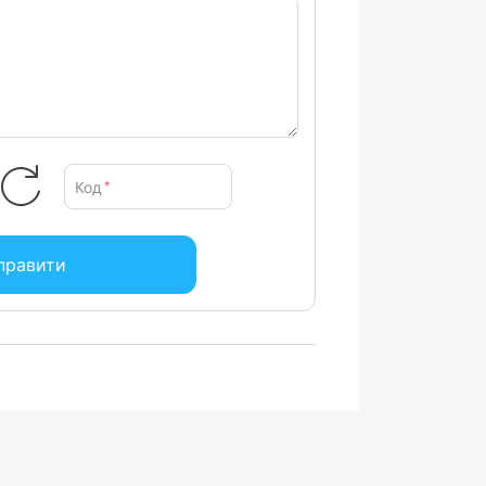
 навіть тверді інгредієнти.
розумний дизайн не включає центральну
ивними та запобігає засміченню. Їх можна
легко мити.
Код
*
правити