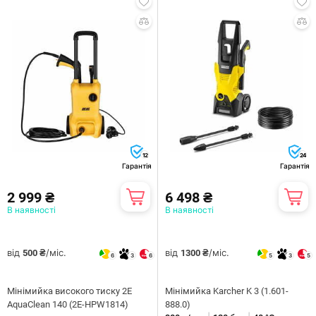
12
24
Гарантія
Гарантія
2 999 ₴
6 498 ₴
В наявності
В наявності
від
/міс.
від
/міс.
500 ₴
1300 ₴
6
3
6
5
3
5
Мінімийка високого тиску 2E
Мiнiмийка Karcher K 3 (1.601-
AquaClean 140 (2E-HPW1814)
888.0)