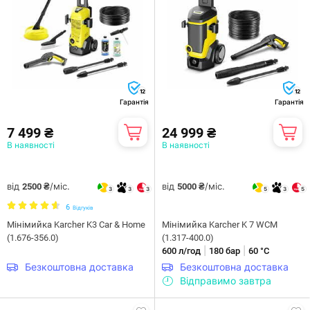
12
12
Гарантія
Гарантія
7 499 ₴
24 999 ₴
В наявності
В наявності
від
/міс.
від
/міс.
2500 ₴
5000 ₴
3
3
3
5
3
5
6
Відгуків
Мінімийка Karcher K3 Car & Home
Мiнiмийка Karcher K 7 WCM
(1.676-356.0)
(1.317-400.0)
|
|
600 л/год
180 бар
60 °С
Безкоштовна доставка
Безкоштовна доставка
Відправимо завтра