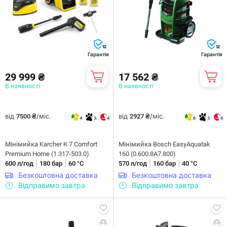
12
12
Гарантія
Гарантія
29 999 ₴
17 562 ₴
В наявності
В наявності
від
/міс.
від
/міс.
7500 ₴
2927 ₴
4
3
4
6
3
6
Мiнiмийка Karcher K 7 Comfort
Мінімийка Bosch EasyAquatak
Premium Home (1.317-503.0)
160 (0.600.8A7.800)
|
|
|
|
600 л/год
180 бар
60 °С
570 л/год
160 бар
40 °С
Безкоштовна доставка
Безкоштовна доставка
Відправимо завтра
Відправимо завтра