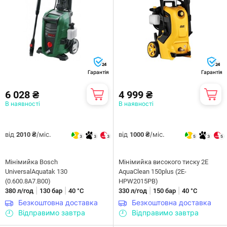
24
24
Гарантія
Гарантія
6 028 ₴
4 999 ₴
В наявності
В наявності
від
/міс.
від
/міс.
2010 ₴
1000 ₴
3
3
3
5
3
5
Мінімийка Bosch
Мінімийка високого тиску 2E
UniversalAquatak 130
AquaClean 150plus (2E-
(0.600.8A7.B00)
HPW2015PB)
|
|
|
|
380 л/год
130 бар
40 °С
330 л/год
150 бар
40 °С
Безкоштовна доставка
Безкоштовна доставка
Відправимо завтра
Відправимо завтра