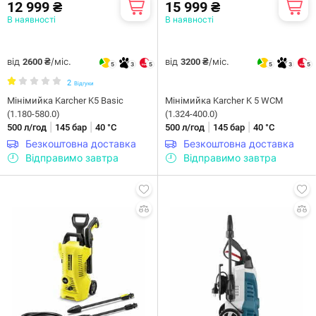
12 999 ₴
15 999 ₴
В наявності
В наявності
від
/міс.
від
/міс.
2600 ₴
3200 ₴
5
3
5
5
3
5
2
Відгуки
Мiнiмийка Karcher K5 Basic
Мінімийка Karcher K 5 WCM
(1.180-580.0)
(1.324-400.0)
|
|
|
|
500 л/год
145 бар
40 °С
500 л/год
145 бар
40 °С
Безкоштовна доставка
Безкоштовна доставка
Відправимо завтра
Відправимо завтра