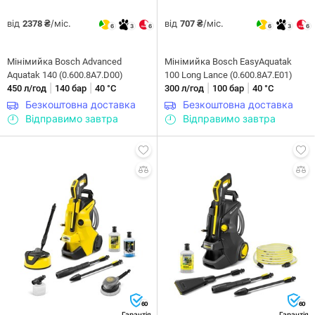
від
/міс.
від
/міс.
2378 ₴
707 ₴
6
3
6
6
3
6
Мінімийка Bosch Advanced
Мінімийка Bosch EasyAquatak
Aquatak 140 (0.600.8A7.D00)
100 Long Lance (0.600.8A7.E01)
|
|
|
|
450 л/год
140 бар
40 °С
300 л/год
100 бар
40 °С
Безкоштовна доставка
Безкоштовна доставка
Відправимо завтра
Відправимо завтра
60
60
Гарантія
Гарантія