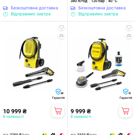
|
|
380 л/год
120 бар
40 °С
Безкоштовна доставка
Безкоштовна доставка
Відправимо завтра
Відправимо завтра
24
12
Гарантія
Гарантія
10 999 ₴
9 999 ₴
В наявності
В наявності
від
/міс.
від
/міс.
2750 ₴
3333 ₴