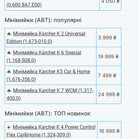
4 050 ₴
(0.600.8A7.E00)
Мінімийки (АВТ): популярні
🔥
Мiнiмийка Karcher K 2 Universal
3 999 ₴
Edition (1.673-010.0)
🔥
Мiнiмийка Karcher K 6 Special
19 999 ₴
(1.168-508.0)
🔥
Мінімийка Karcher K3 Car & Home
7 499 ₴
(1.676-356.0)
🔥
Мiнiмийка Karcher K 7 WCM (1.317-
24 999 ₴
400.0)
Мінімийки (АВТ): ТОП новинок
☀️
Мiнiмийка Karcher K 4 Power Control
16 999 ₴
Flex Car&Home (1.324-309.0)