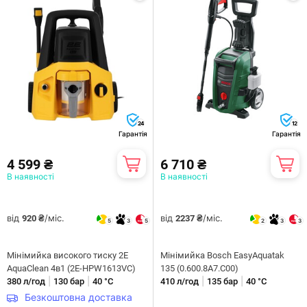
24
12
Гарантія
Гарантія
4 599 ₴
6 710 ₴
В наявності
В наявності
від
/міс.
від
/міс.
920 ₴
2237 ₴
5
3
5
2
3
3
Мінімийка високого тиску 2E
Мінімийка Bosch EasyAquatak
AquaClean 4в1 (2E-HPW1613VC)
135 (0.600.8A7.C00)
|
|
|
|
380 л/год
130 бар
40 °С
410 л/год
135 бар
40 °С
Безкоштовна доставка