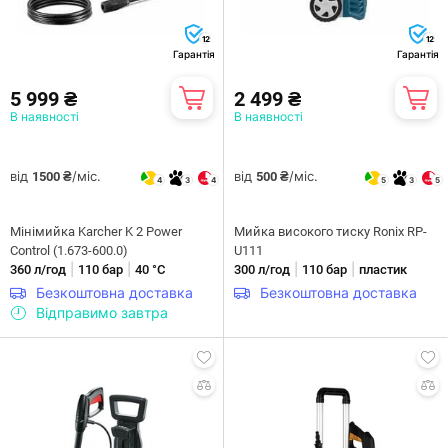
12
12
Гарантія
Гарантія
5 999 ₴
2 499 ₴
В наявності
В наявності
від
/міс.
від
/міс.
1500 ₴
500 ₴
4
3
4
5
3
5
Мiнiмийка Karcher K 2 Power
Мийка високого тиску Ronix RP-
Control (1.673-600.0)
U111
|
|
|
|
360 л/год
110 бар
40 °С
300 л/год
110 бар
пластик
Безкоштовна доставка
Безкоштовна доставка
Відправимо завтра