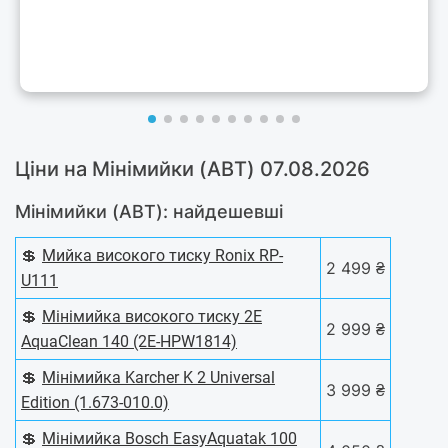
Ціни на Мінімийки (АВТ) 07.08.2026
Мінімийки (АВТ): найдешевші
💲
Мийка високого тиску Ronix RP-
2 499 ₴
U111
💲
Мінімийка високого тиску 2E
2 999 ₴
AquaClean 140 (2E-HPW1814)
💲
Мiнiмийка Karcher K 2 Universal
3 999 ₴
Edition (1.673-010.0)
💲
Мінімийка Bosch EasyAquatak 100