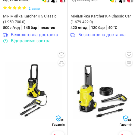
4
3
4
3
3
3
2
Відгуки
Мінімийка Karcher K 5 Classic
Мiнiмийка Karcher K 4 Classic Car
(1.950-700.0)
(1.679-422.0)
|
|
|
|
500 л/год
145 бар
пластик
420 л/год
130 бар
40 °С
Безкоштовна доставка
Безкоштовна доставка
Відправимо завтра
24
24
Гарантія
Гарантія