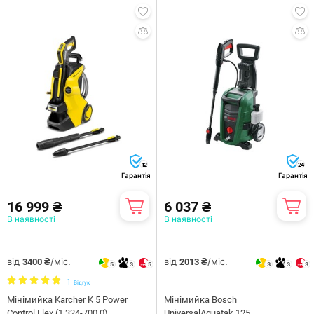
12
24
Гарантія
Гарантія
16 999 ₴
6 037 ₴
В наявності
В наявності
від
/міс.
від
/міс.
3400 ₴
2013 ₴
5
3
5
3
3
3
1
Відгук
Мінімийка Karcher K 5 Power
Мінімийка Bosch
Control Flex (1.324-700.0)
UniversalAquatak 125