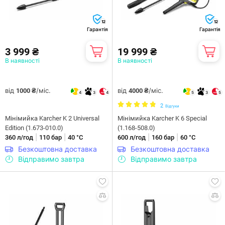
12
12
Гарантія
Гарантія
3 999 ₴
19 999 ₴
В наявності
В наявності
від
/міс.
від
/міс.
1000 ₴
4000 ₴
4
3
4
5
3
5
2
Відгуки
Мiнiмийка Karcher K 2 Universal
Мiнiмийка Karcher K 6 Special
Edition (1.673-010.0)
(1.168-508.0)
|
|
|
|
360 л/год
110 бар
40 °С
600 л/год
160 бар
60 °С
Безкоштовна доставка
Безкоштовна доставка
Відправимо завтра
Відправимо завтра