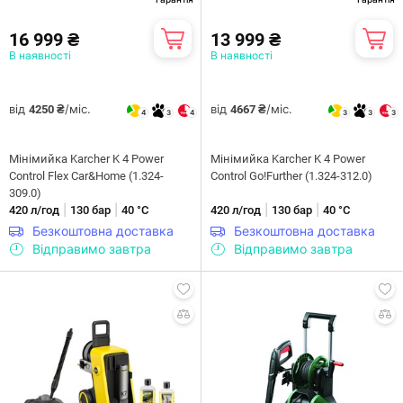
16 999 ₴
13 999 ₴
В наявності
В наявності
від
/міс.
від
/міс.
4250 ₴
4667 ₴
4
3
4
3
3
3
Мiнiмийка Karcher K 4 Power
Мiнiмийка Karcher K 4 Power
Control Flex Car&Home (1.324-
Control Go!Further (1.324-312.0)
309.0)
|
|
|
|
420 л/год
130 бар
40 °С
420 л/год
130 бар
40 °С
Безкоштовна доставка
Безкоштовна доставка
Відправимо завтра
Відправимо завтра