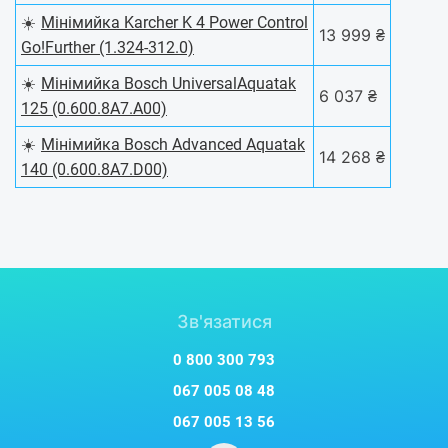
☀️
Мiнiмийка Karcher K 4 Power Control
13 999 ₴
Go!Further (1.324-312.0)
☀️
Мінімийка Bosch UniversalAquatak
6 037 ₴
125 (0.600.8A7.A00)
☀️
Мінімийка Bosch Advanced Aquatak
14 268 ₴
140 (0.600.8A7.D00)
Зв'язатися
0 800 300 793
067 005 08 48
067 005 13 56