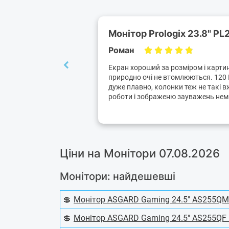
Монітор Prologix 23.8" PL
Роман
Екран хороший за розміром і картин
природно очі не втомлюються. 120 Г
дуже плавно, колонки теж не такі в
роботи і зображеню зауважень нема
Ціни на Монітори 07.08.2026
Монітори: найдешевші
💲
Монітор ASGARD Gaming 24.5" AS255QM 
💲
Монітор ASGARD Gaming 24.5" AS255QF 