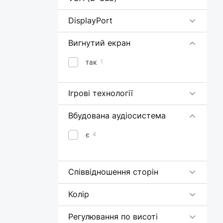
DisplayPort
Вигнутий екран
так
1
Ігрові технології
Вбудована аудіосистема
є
4
Співвідношення сторін
Колір
Регулювання по висоті