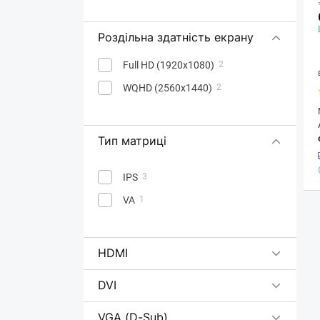
Роздільна здатність екрану
Full HD (1920x1080)
2
WQHD (2560х1440)
2
Тип матриці
IPS
3
VA
1
HDMI
DVI
VGA (D-Sub)