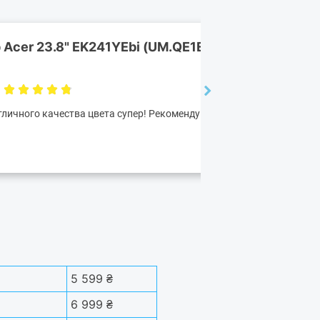
 Acer 23.8" EK241YEbi (UM.QE1EE.G01) IPS Black
12.11.2025
личного качества цвета супер! Рекомендую данный магазин.
5 599 ₴
6 999 ₴