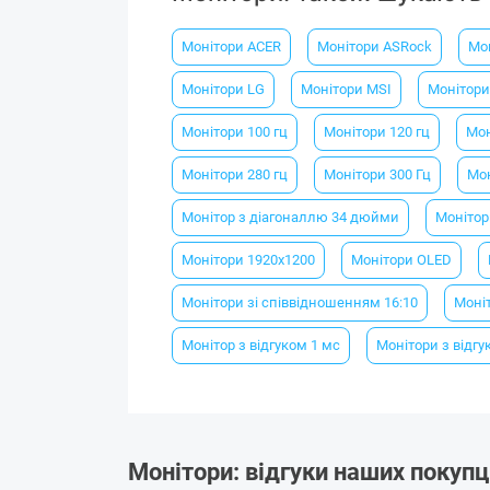
Монітори ACER
Монітори ASRock
Мо
Монітори LG
Монітори MSI
Монітори 
Монітори 100 гц
Монітори 120 гц
Мон
Монітори 280 гц
Монітори 300 Гц
Мон
Монітор з діагоналлю 34 дюйми
Монітор
Монітори 1920х1200
Монітори OLED
Монітори зі співвідношенням 16:10
Моніт
Монітор з відгуком 1 мс
Монітори з відгу
Монітори: відгуки наших покупц