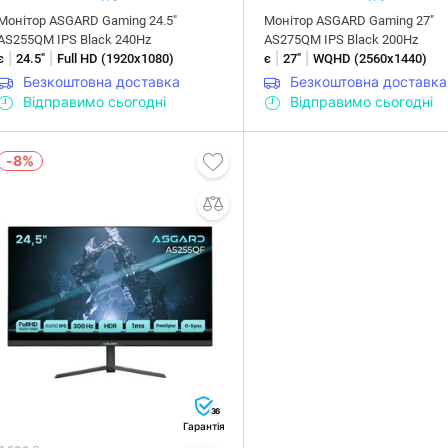
Монітор ASGARD Gaming 24.5"
Монітор ASGARD Gaming 27"
AS255QM IPS Black 240Hz
AS275QM IPS Black 200Hz
|
|
|
|
є
24.5"
Full HD (1920x1080)
є
27"
WQHD (2560х1440)
Безкоштовна доставка
Безкоштовна доставка
Відправимо сьогодні
Відправимо сьогодні
-8%
36
Гарантія