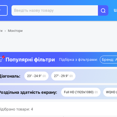
г
U
ти
Монітори
Популярні фільтри
Підбірка з фільтрами:
Бренд: 
Діагональ:
23" - 24.9"
27" - 29.9"
2
2
Роздільна здатність екрану:
Full HD (1920x1080)
WQHD (
2
ідібрано товари:
4