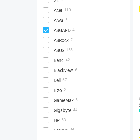
2E
Acer
110
Aiwa
5
ASGARD
4
ASRock
7
ASUS
155
Benq
42
Blackview
6
Dell
67
Eizo
2
GameMax
5
Gigabyte
44
HP
53
Lenovo
46
17