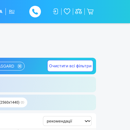
A
RU
Очистити всі фільтри
ASGARD
2560х1440)
2