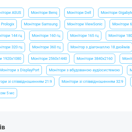
нітори ASUS
Монітори Benq
Монітори Dell
Монітори Gigabyt
Prologix
Монітори Samsung
Монітори ViewSonic
Монітори 6
ітори 144 гц
Монітори 160 гц
Монітори 165 гц
Монітори 180
ітори 320 гц
Монітори 360 гц
Монітор з діагоналлю 18 дюймів
и 1920х1080
Монітори 2560х1440
Монітори 3840х2160
Моні
Монітори з DisplayPort
Монітори з вбудованою аудіосистемою
М
ори зі співвідношенням 21:9
Монітори зі співвідношенням 32:9
ком 5 мс
ів