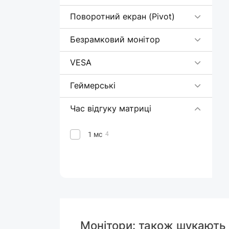
Поворотний екран (Pivot)
Безрамковий монітор
VESA
Геймерські
Час відгуку матриці
1 мс
4
Монітори: також шукають