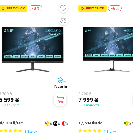
-3%
-9%
BEST CLICK
BEST CLICK
36
Гарантія
5 799 ₴
8 799 ₴
5 599 ₴
7 999 ₴
В наявності
В наявності
від
/міс.
від
/міс.
374 ₴
534 ₴
15
10
15
15
1
Відгук
1
Відгук