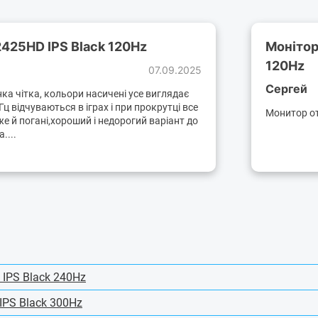
2425HD IPS Black 120Hz
Монітор
120Hz
07.09.2025
Сергей
ка чітка, кольори насичені усе виглядає
ц відчуваються в іграх і при прокрутці все
Монитор от
же й погані,хороший і недорогий варіант до
....
IPS Black 240Hz
IPS Black 300Hz