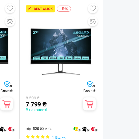
-9%
BEST CLICK
36
36
Гарантія
Гарантія
8 599 ₴
7 799 ₴
В наявності
від
/міс.
520 ₴
10
15
15
10
15
1
Відгук