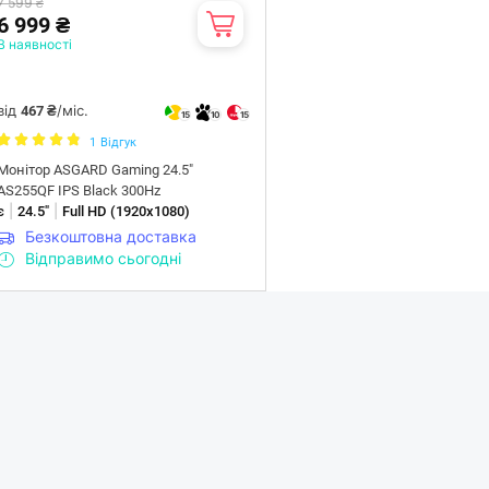
7 599 ₴
6 999 ₴
В наявності
від
/міс.
467 ₴
15
10
15
1
Відгук
Монітор ASGARD Gaming 24.5"
AS255QF IPS Black 300Hz
|
|
є
24.5"
Full HD (1920x1080)
Безкоштовна доставка
Відправимо сьогодні