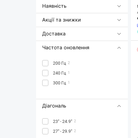
LG
Наявність
Lorgar
2
Акції та знижки
MSI
79
Neovo
3
Доставка
Philips
96
Частота оновлення
Prologix
11
Samsung
51
200 Гц
2
ViewSonic
21
240 Гц
1
300 Гц
1
Діагональ
23" - 24.9"
2
27" - 29.9"
2