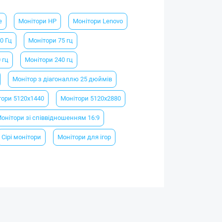
e
Монітори HP
Монітори Lenovo
0 Гц
Монітори 75 гц
 гц
Монітори 240 гц
Монітор з діагоналлю 25 дюймів
тори 5120х1440
Монітори 5120х2880
онітори зі співвідношенням 16:9
Сірі монітори
Монітори для ігор