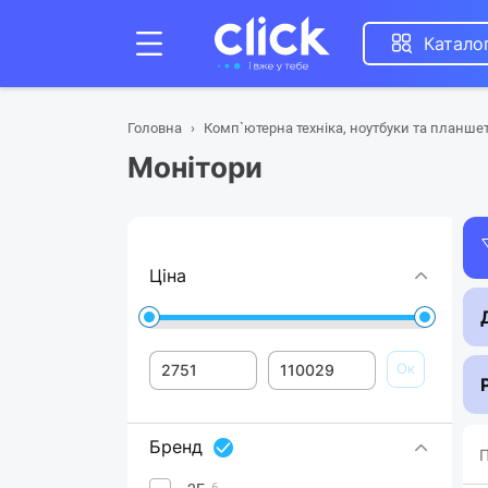
Катало
Головна
Комп`ютерна техніка, ноутбуки та планше
Монітори
Ціна
Ок
Бренд
П
6