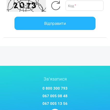
Код
*
Відправити
Зв'язатися
0 800 300 793
067 005 08 48
067 005 13 56