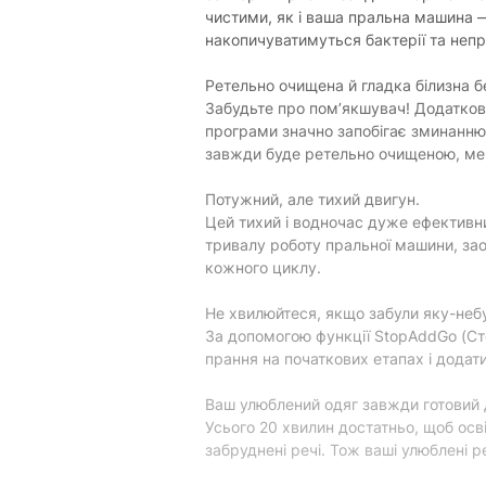
чистими, як і ваша пральна машина —
накопичуватимуться бактерії та непр
Ретельно очищена й гладка білизна б
Забудьте про пом’якшувач! Додатков
програми значно запобігає зминанню, 
завжди буде ретельно очищеною, мен
Потужний, але тихий двигун.
Цей тихий і водночас дуже ефективн
тривалу роботу пральної машини, за
кожного циклу.
Не хвилюйтеся, якщо забули яку-небу
За допомогою функції StopAddGo (Ст
прання на початкових етапах і додати
Ваш улюблений одяг завжди готовий д
Усього 20 хвилин достатньо, щоб осв
забруднені речі. Тож ваші улюблені р