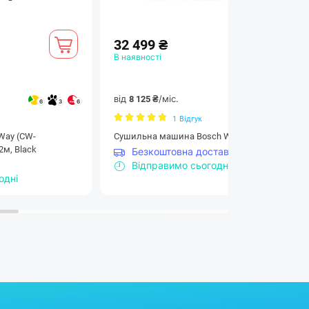
яг і полегшує прасування.
32 499 ₴
В наявності
від
/міс.
8 125 ₴
6
3
6
4
3
4
1
Відгук
Way (CW-
Сушильна машина Bosch WTH85206UA
2м, Black
Безкоштовна доставка
Відправимо сьогодні
одні