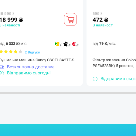
велику кількість пари, що освіжає од
19 999 ₴
599 ₴
18 999 ₴
472 ₴
В наявності
В наявності
від
/міс.
від
/міс.
6 333 ₴
79 ₴
3
3
3
2
Відгуки
Сушильна машина Candy CSOEH8A2TE-S
Фільтр живлення Сolor
PSEA52SBK) 5 розеток, 
Безкоштовна доставка
Відправимо сьогодні
Відправимо сьог