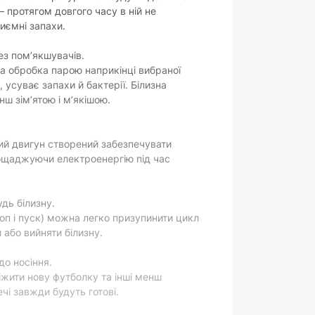
 протягом довгого часу в ній не
иємні запахи.
ез пом’якшувачів.
а обробка парою наприкінці вибраної
усуває запахи й бактерії. Білизна
ш зім’ятою і м’якішою.
ий двигун створений забезпечувати
ощаджуючи електроенергію під час
дь білизну.
оп і пуск) можна легко призупинити цикл
 або вийняти білизну.
о носіння.
іжити нову футболку та інші менш
ечі завжди будуть готові.