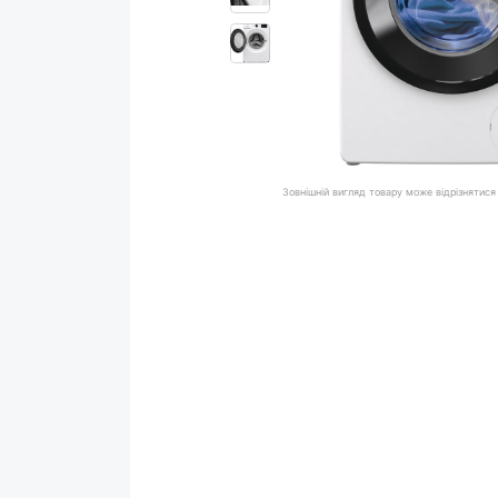
Зовнішній вигляд товару може відрізнятися 