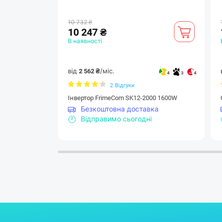
10 732 ₴
10 247 ₴
В наявності
від
/міс.
2 562 ₴
4
3
4
2
Відгуки
Інвертор FrimeCom SK12-2000 1600W
Безкоштовна доставка
Відправимо сьогодні