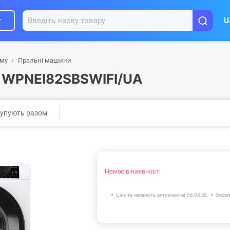
г
U
ому
Пральні машини
e WPNEI82SBSWIFI/UA
упують разом
Немає в наявності
Ціна та наявність актуальні на 06.08.26.
Оновл