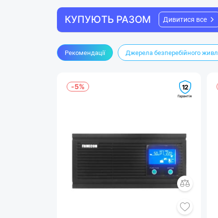
КУПУЮТЬ РАЗОМ
Дивитися все
Рекомендації
Джерела безперебійного жив
-5%
12
Гарантія