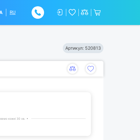
A
RU
Артикул:
520813
юємо кожні 30 хв.