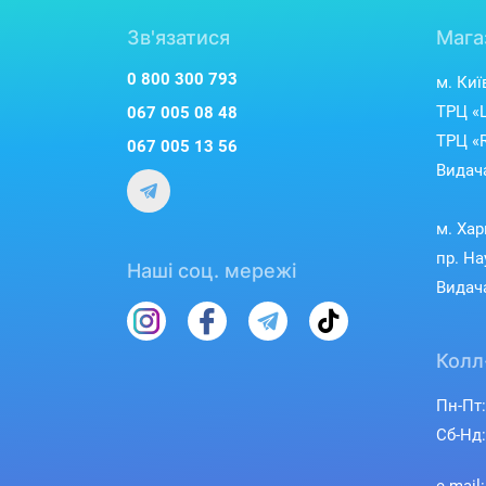
Зв'язатися
Мага
0 800 300 793
м. Киї
ТРЦ «L
067 005 08 48
ТРЦ «R
067 005 13 56
Видача
м. Хар
пр. На
Наші соц. мережі
Видача
Колл
Пн-Пт:
Сб-Нд: