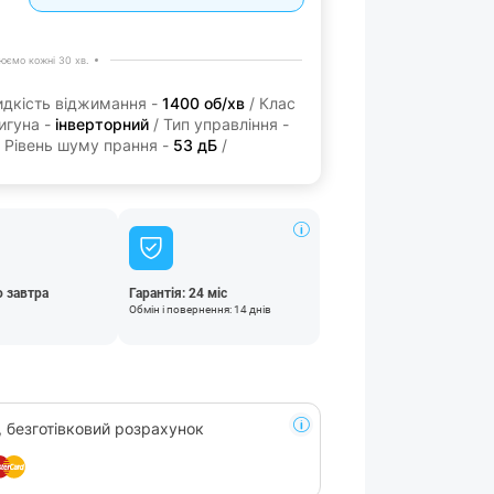
юємо кожні 30 хв.
дкість віджимання -
1400 об/хв
/ Клас
игуна -
інверторний
/ Тип управління -
 Рівень шуму прання -
53 дБ
/
 завтра
Гарантія: 24 міс
Обмін і повернення: 14 днів
, безготівковий розрахунок