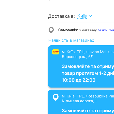
Київ
Доставка в:
Самовивіз:
з магазину
безкошто
Наявність в магазинах
м. Київ, ТРЦ «Lavina Mall», 
NEW
Берковецька, 6Д
Замовляйте та отрим
товар протягом 1-2 дні
10:00 до 22:00
м. Київ, ТРЦ «Respublika Par
Кільцева дорога, 1
Замовляйте та отрим