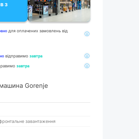
в з
для оплачених замовлень від
овно
відправимо
но
завтра
дправимо
завтра
машина Gorenje
фронтальне завантаження