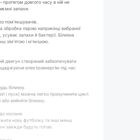
 протягом довгого часу в ній не
15
иємні запахи.
ез пом’якшувачів.
а обробка парою наприкінці вибраної
є
усуває запахи й бактерії. Білизна
ш зім’ятою і м’якішою.
є
є
ий двигун створений забезпечувати
є
ощаджуючи електроенергію під час
є
є
удь білизну.
є
оп і пуск) можна легко призупинити цикл
 або вийняти білизну.
є
о носіння.
є
іжити нову футболку та інші менш
ечі завжди будуть готові.
є
рочок.