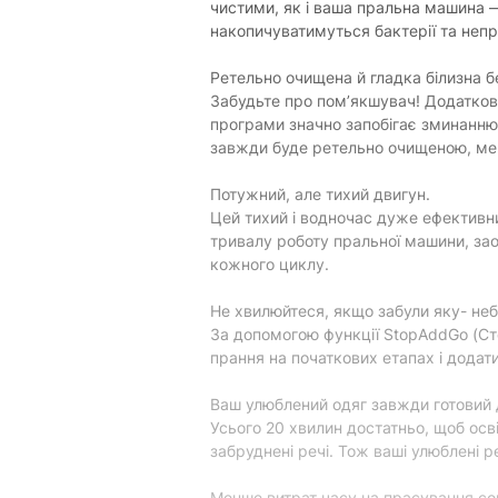
чистими, як і ваша пральна машина —
Кількість програм:
накопичуватимуться бактерії та непр
Основні програми
Ретельно очищена й гладка білизна б
Забудьте про пом’якшувач! Додатков
Бавовна:
програми значно запобігає зминанню, 
Синтетика:
завжди буде ретельно очищеною, мен
Вовна:
Потужний, але тихий двигун.
Цей тихий і водночас дуже ефективн
Швидке прання / Експрес:
тривалу роботу пральної машини, за
Полоскання:
кожного циклу.
Віджим:
Не хвилюйтеся, якщо забули яку- неб
Ручне прання:
За допомогою функції StopAddGo (Ст
прання на початкових етапах і додати
Попереднє прання:
Eco:
Ваш улюблений одяг завжди готовий д
Усього 20 хвилин достатньо, щоб осв
Спеціальні програми
забруднені речі. Тож ваші улюблені р
Змішані тканини:
Менше витрат часу на прасування со