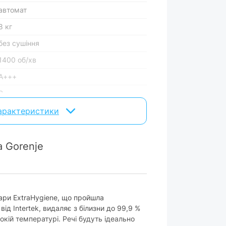
автомат
8 кг
без сушіння
1400 об/хв
А+++
B
інверторний
характеристики
ремінний
цілісний
 Gorenje
сенсорне
ари ExtraHygiene, що пройшла
відсутнє
ід Intertek, видаляє з білизни до 99,9 %
сокій температурі. Речі будуть ідеально