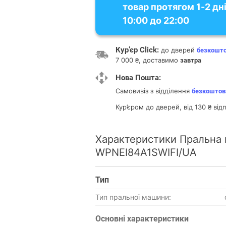
товар протягом 1-2 дні
10:00 до 22:00
Кур’єр Click:
до дверей
безкошт
7 000 ₴, доставимо
завтра
Нова Пошта:
Самовивіз з відділення
безкоштов
Кур’єром до дверей, від 130 ₴ ві
Характеристики Пральна 
WPNEI84A1SWIFI/UA
Тип
Тип пральної машини:
Основнi характеристики