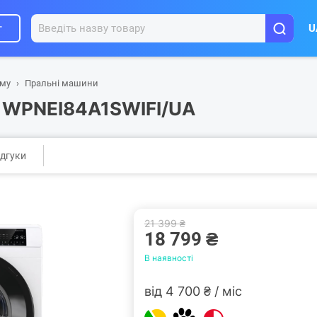
г
U
ому
Пральні машини
e WPNEI84A1SWIFI/UA
ідгуки
21 399 ₴
18 799 ₴
В наявності
від 4 700 ₴ / міс