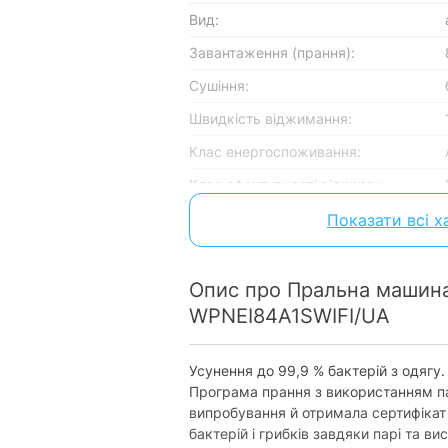
Вид:
Завантаження (прання):
Сушіння:
Швидкість віджимання:
Клас енергоспоживання:
Клас ефективності віджиму:
Тип двигуна:
Показати всі 
Привод:
Конструкція бака:
Опис про Пральна машина
WPNEI84A1SWIFI/UA
Керування
Тип управління:
Усунення до 99,9 % бактерій з одягу.
Програма прання з використанням п
Smart керування:
випробування й отримала сертифікат в
бактерій і грибків завдяки парі та ви
Програми