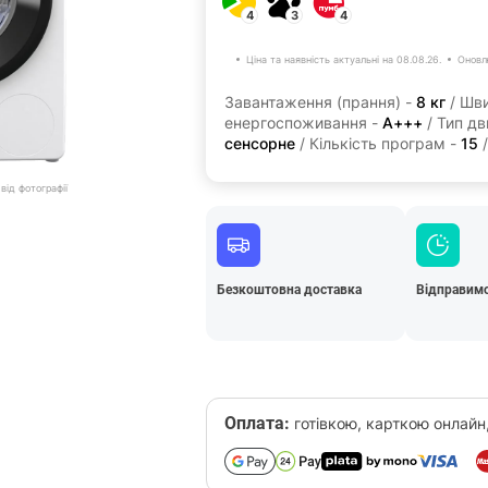
4
3
4
Ціна та наявність актуальні на 08.08.26.
Оновл
Завантаження (прання) -
8 кг
/ Шви
енергоспоживання -
А+++
/ Тип дв
сенсорне
/ Кількість програм -
15
/
від фотографії
Безкоштовна доставка
Відправимо
Оплата:
готівкою, карткою онлайн