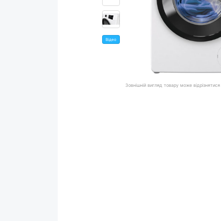
Відео
Зовнішній вигляд товару може відрізнятися 