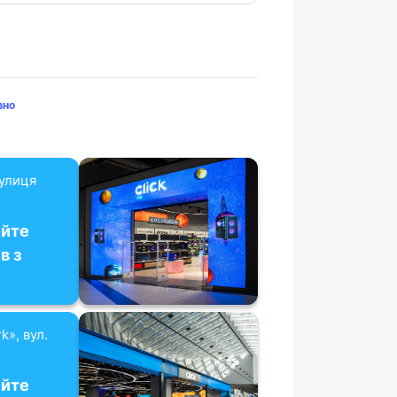
вно
вулиця
уйте
в з
k», вул.
уйте