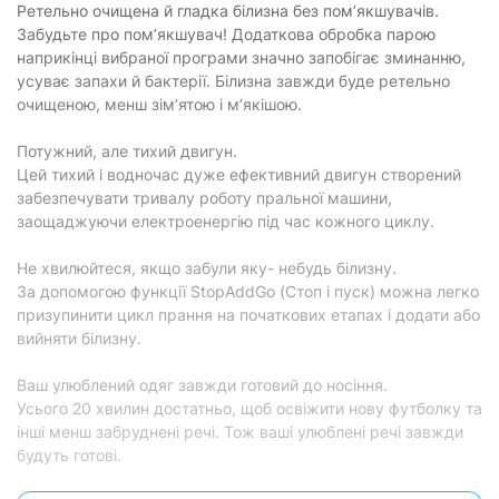
Ретельно очищена й гладка білизна без пом’якшувачів.
Забудьте про пом’якшувач! Додаткова обробка парою
наприкінці вибраної програми значно запобігає зминанню,
усуває запахи й бактерії. Білизна завжди буде ретельно
очищеною, менш зім’ятою і м’якішою.
Потужний, але тихий двигун.
Цей тихий і водночас дуже ефективний двигун створений
забезпечувати тривалу роботу пральної машини,
заощаджуючи електроенергію під час кожного циклу.
Не хвилюйтеся, якщо забули яку- небудь білизну.
За допомогою функції StopAddGo (Стоп і пуск) можна легко
призупинити цикл прання на початкових етапах і додати або
вийняти білизну.
Ваш улюблений одяг завжди готовий до носіння.
Усього 20 хвилин достатньо, щоб освіжити нову футболку та
інші менш забруднені речі. Тож ваші улюблені речі завжди
будуть готові.