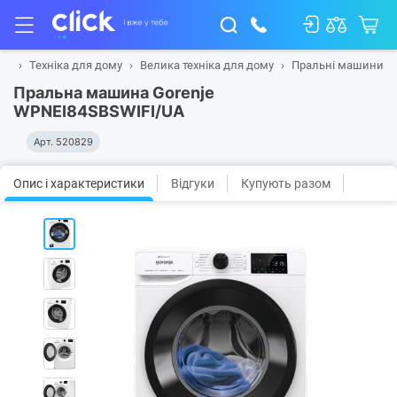
на
Техніка для дому
Велика техніка для дому
Пральні машини
Пральна машина Gorenje
WPNEI84SBSWIFI/UA
Арт.
520829
Опис і характеристики
Відгуки
Купують разом