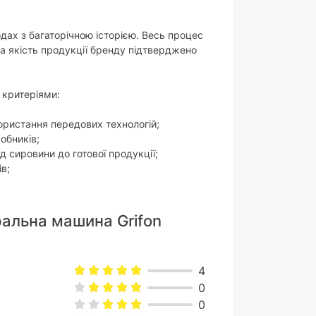
одах з багаторічною історією. Весь процес
а якість продукції бренду підтверджено
 критеріями:
ористання передових технологій;
обників;
д сировини до готової продукції;
ів;
ральна машина Grifon
4
0
0