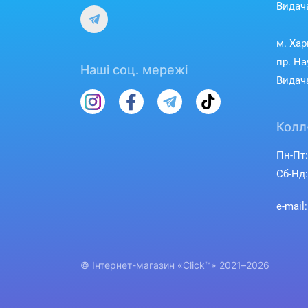
Видача
м. Хар
пр. На
Наші соц. мережі
Видача
Колл
Пн-Пт:
Сб-Нд:
e-mail
© Інтернет-магазин «Click™» 2021–2026