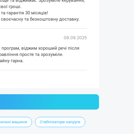
лоще та віджимає. Зрозуміле керування,
вої гроші.
а гарантія 30 місяців!
а своєчасну та безкоштовну доставку.
08.09.2025
 програм, віджим хороший речі після
равління просте та зрозуміле.
айну гарна.
ильні машини
Стабілізатори напруги