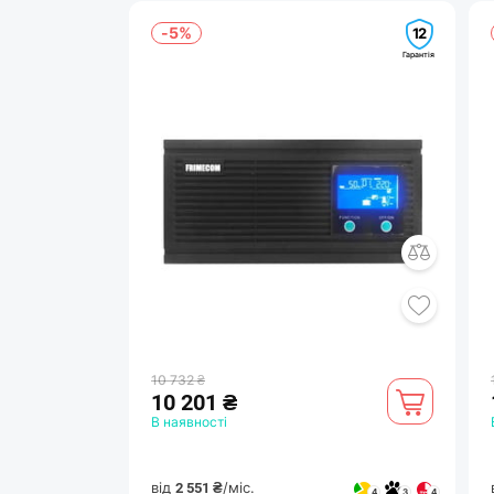
-5%
12
Гарантія
10 732 ₴
10 201 ₴
В наявності
від
/міс.
2 551 ₴
4
3
4