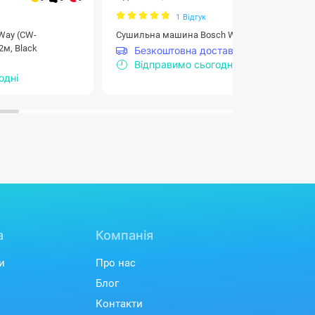
1
Відгук
Way (CW-
Сушильна машина Bosch WTH85206UA
2м, Black
Безкоштовна доставка
Відправимо сьогодні
одні
а
Компанія
и
Про нас
Блог
Контакти