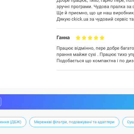
Добре працює, тихо, гарно пере, по
зручні програми. Чудова пралка за с
Ще й приємно, що це наш виробник т
Дякую ckick.ua за чудовий сервіс т
Ганна
Працює відмінно, пере добре багато
прання майже сухі . Працює тихо уп
Подобається що компактна і по диз
лення (ДБЖ)
Мережеві фільтри, подовжувачі та адаптери
Суш