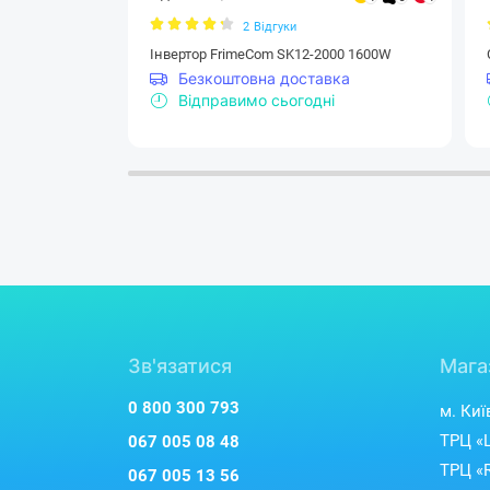
2
Відгуки
Інвертор FrimeCom SK12-2000 1600W
Безкоштовна доставка
Відправимо сьогодні
Зв'язатися
Мага
0 800 300 793
м. Киї
ТРЦ «L
067 005 08 48
ТРЦ «R
067 005 13 56