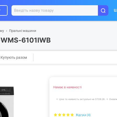
г
U
ому
Пральні машини
 GWMS-6101IWB
Купують разом
Немає в наявності
Ціна та наявність актуальні на 07.08.26.
Оновлю
Відгуки (4)