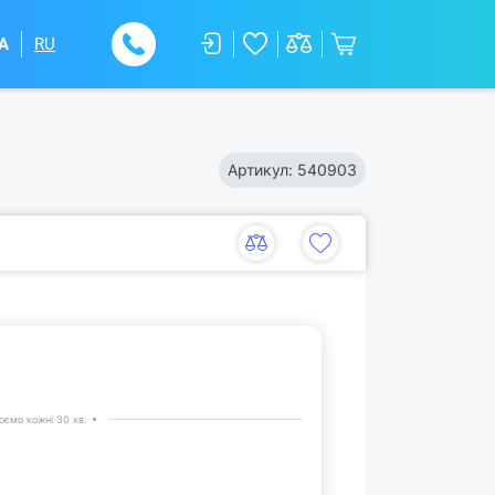
A
RU
Артикул:
540903
ємо кожні 30 хв.