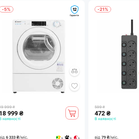
-5%
-21%
12
Гарантія
19 999 ₴
599 ₴
18 999 ₴
472 ₴
В наявності
В наявності
від
/міс.
від
/міс.
6 333 ₴
79 ₴
3
3
3