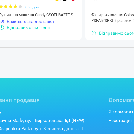
2
Відгуки
Сушильна машина Candy CSOEH8A2TE-S
Фільтр живлення Сolor
PSEA52SBK) 5 розеток, 
Безкоштовна доставка
Відправимо сьогодні
Відправимо сьог
зини продавця
Допомог
Як замовит
в
avina Mall», вул. Берковецька, 6Д (NEW)
Реєстрація
espublika Park» вул. Кільцева дорога, 1