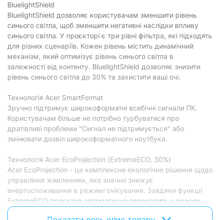
BluelightShield
BluelightShield дозволяє користувачам зменшити рівень
синього світла, щоб зменшити негативні наслідки впливу
синього світла. У проєкторі є три рівні фільтра, які підходять
для різних сценаріїв. Кожен рівень містить динамічний
механізм, який оптимізує рівень синього світла в
залежності від контенту. BluelightShield дозволяє знизити
рівень синього світла до 30% та захистити ваші очі.
Технологія Acer SmartFormat
Зручно підтримує широкоформатні всебічні сигнали ПК.
Користувачам більше не потрібно турбуватися про
дратівливі проблеми "Сигнал не підтримується" або
змінювати дозвіл широкоформатного ноутбука.
Технологія Acer EcoProjection (ExtremeECO, 30%)
Acer EcoProjection - це комплексне екологічне рішення щодо
управління живленням, яке значно знижує
енергоспоживання в режимі очікування. Завдяки функції
ExtremeECO проєктор автоматично переходить у режим
ExtremeECO для економії енергії за відсутності вхідного
Показати весь опис товару