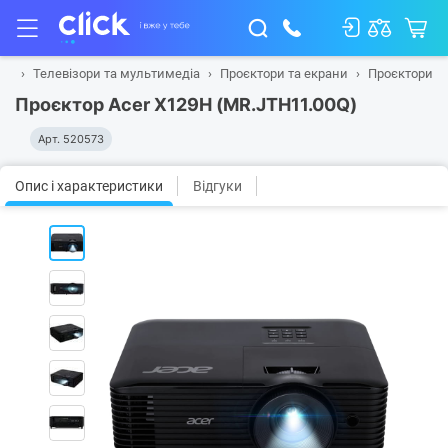
на
Телевізори та мультимедіа
Проєктори та екрани
Проєктори
Проєктор Acer X129H (MR.JTH11.00Q)
Арт.
520573
Опис і характеристики
Відгуки