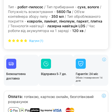
Тип -
робот-пилосос
/ Тип прибирання -
сухе, вологе
/
Потужність всмоктування -
5600 Па
/ Об'єм
контейнера збору пилу -
350 мл
/ Тип оброблюваного
покриття -
ковролін, ламінат, лінолеум, паркет, плитка
/ Технологія навігації -
лазерна навігація LDS
/ Час
роботи від акумулятора на 1 заряді -
120 хв
/
Відгуки (1)
Безкоштовна
Відправка 5-7 дн.
Гарантія: 24 міс
Обмін і повернення: 14
доставка
днів
Оплата:
готівкою, карткою онлайн, безготівковий
розрахунок