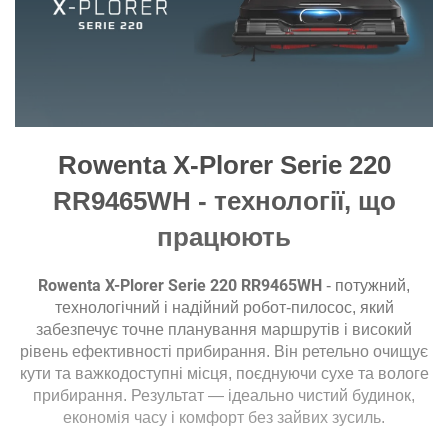
Функції
Прибирання за
є
розкладом:
Датчики
Датчик
Rowenta X-Plorer Serie 220
є
перешкод:
RR9465WH - технології, що
Живлення
працюють
Живлення:
акумулятор
Тип
Rowenta X-Plorer Serie 220 RR9465WH
Li-Ion
- потужний,
акумулятора:
технологічний і надійний робот-пилосос, який
Час
забезпечує точне планування маршрутів і високий
заряджання
4 год
рівень ефективності прибирання. Він ретельно очищує
акумулятора:
кути та важкодоступні місця, поєднуючи сухе та вологе
Час роботи від
прибирання. Результат — ідеально чистий будинок,
акумулятора
120 хв
економія часу і комфорт без зайвих зусиль.
на 1 заряді: