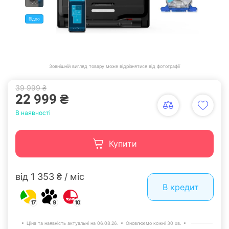
Відео
Зовнішній вигляд товару може відрізнятися від фотографії
39 999 ₴
22 999 ₴
В наявності
Купити
від 1 353 ₴ / міс
В кредит
17
9
10
Ціна та наявність актуальні на 06.08.26.
Оновлюємо кожні 30 хв.