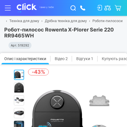
на
Техніка для дому
Дрібна техніка для дому
Роботи-пилососи
Робот-пилосос Rowenta X-Plorer Serie 220
RR9465WH
Арт.
519292
Опис і характеристики
Відео 2
Відгуки 1
Купують раз
-43%