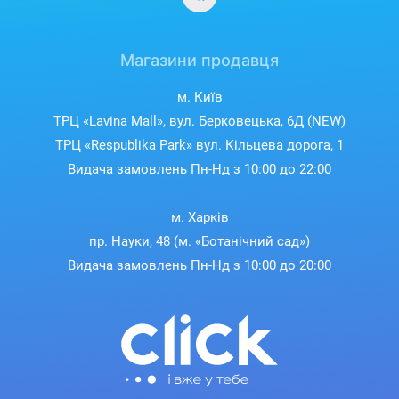
Магазини продавця
м. Київ
Довготривала автономність та
ТРЦ «Lavina Mall», вул. Берковецька, 6Д (NEW)
ТРЦ «Respublika Park» вул. Кільцева дорога, 1
покриття великої площі
Видача замовлень Пн-Нд з 10:00 до 22:00
Ємна батарея забезпечує до 120 хвилин безперервної
м. Харків
роботи, що дозволяє роботу прибирати великі
приміщення до 120 м² за один цикл. Після розрядки
пр. Науки, 48 (м. «Ботанічний сад»)
пилосос автоматично повертається на док-станцію,
Видача замовлень Пн-Нд з 10:00 до 20:00
заряджається і продовжує прибирання з місця зупинки.