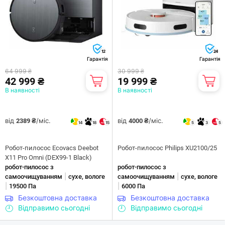
12
24
Гарантія
Гарантія
64 999 ₴
30 999 ₴
42 999 ₴
19 999 ₴
В наявності
В наявності
від
/міс.
від
/міс.
2389 ₴
4000 ₴
14
18
15
5
3
5
Робот-пилосос Ecovacs Deebot
Робот-пилосос Philips XU2100/25
X11 Pro Omni (DEX99-1 Black)
робот-пилосос з
робот-пилосос з
|
|
самоочищуванням
сухе, вологе
самоочищуванням
сухе, вологе
|
|
19500 Па
6000 Па
Безкоштовна доставка
Безкоштовна доставка
Відправимо сьогодні
Відправимо сьогодні