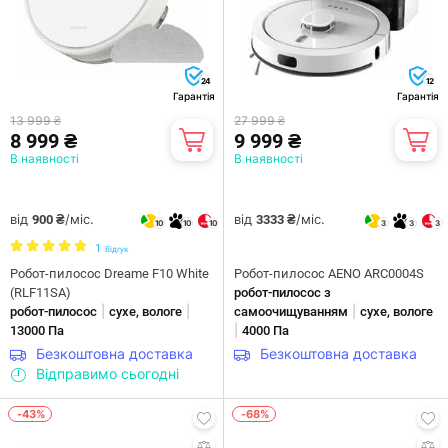
24
12
Гарантія
Гарантія
13 999 ₴
27 999 ₴
8 999 ₴
9 999 ₴
В наявності
В наявності
від
/міс.
від
/міс.
900 ₴
3333 ₴
10
10
10
3
3
3
1
Відгук
Робот-пилосос Dreame F10 White
Робот-пилосос AENO ARC0004S
(RLF11SA)
робот-пилосос з
|
|
|
робот-пилосос
сухе, вологе
самоочищуванням
сухе, вологе
|
13000 Па
4000 Па
Безкоштовна доставка
Безкоштовна доставка
Відправимо сьогодні
-43%
-68%