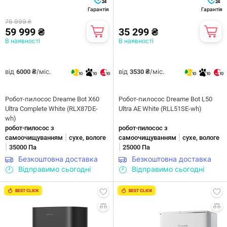
24
24
Гарантія
Гарантія
76 999 ₴
59 999 ₴
35 299 ₴
В наявності
В наявності
від
/міс.
від
/міс.
6000 ₴
3530 ₴
10
10
10
10
10
10
Робот-пилосос Dreame Bot X60
Робот-пилосос Dreame Bot L50
Ultra Complete White (RLX87DE-
Ultra AE White (RLL51SE-wh)
wh)
робот-пилосос з
робот-пилосос з
|
|
самоочищуванням
сухе, вологе
самоочищуванням
сухе, вологе
|
|
35000 Па
25000 Па
Безкоштовна доставка
Безкоштовна доставка
Відправимо сьогодні
Відправимо сьогодні
BEST CLICK
BEST CLICK