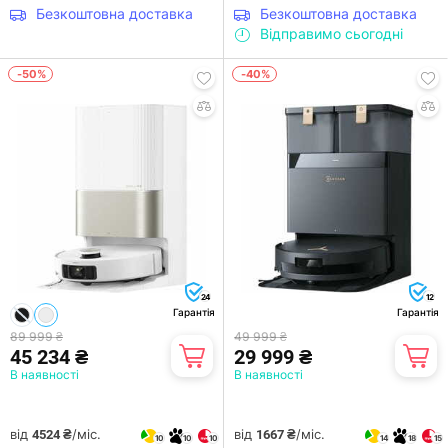
Безкоштовна доставка
Безкоштовна доставка
Відправимо сьогодні
-50%
-40%
24
12
Гарантія
Гарантія
89 999 ₴
49 999 ₴
45 234 ₴
29 999 ₴
В наявності
В наявності
від
/міс.
від
/міс.
4524 ₴
1667 ₴
10
10
10
14
18
15