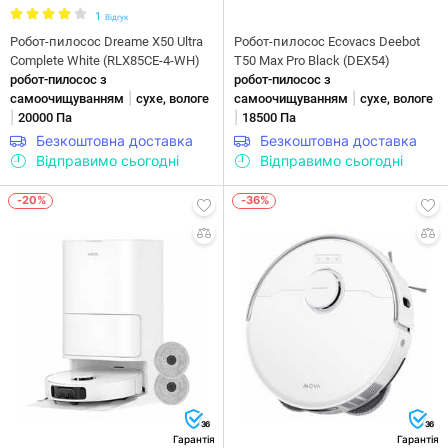
1
Відгук
Робот-пилосос Dreame X50 Ultra
Робот-пилосос Ecovacs Deebot
Complete White (RLX85CE-4-WH)
T50 Max Pro Black (DEX54)
робот-пилосос з
робот-пилосос з
|
|
самоочищуванням
сухе, вологе
самоочищуванням
сухе, вологе
|
|
20000 Па
18500 Па
Безкоштовна доставка
Безкоштовна доставка
Відправимо сьогодні
Відправимо сьогодні
-20%
-36%
36
36
Гарантія
Гарантія