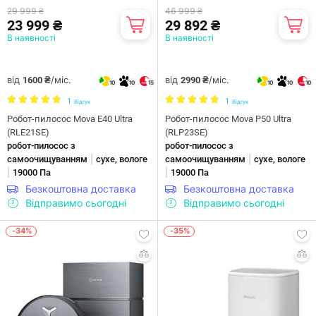
29 999 ₴
46 999 ₴
23 999 ₴
29 892 ₴
В наявності
В наявності
від
/міс.
від
/міс.
1600 ₴
2990 ₴
10
10
15
10
10
10
1
1
Відгук
Відгук
Робот-пилосос Mova E40 Ultra
Робот-пилосос Mova P50 Ultra
(RLE21SE)
(RLP23SE)
робот-пилосос з
робот-пилосос з
|
|
самоочищуванням
сухе, вологе
самоочищуванням
сухе, вологе
|
|
19000 Па
19000 Па
Безкоштовна доставка
Безкоштовна доставка
Відправимо сьогодні
Відправимо сьогодні
-34%
-35%