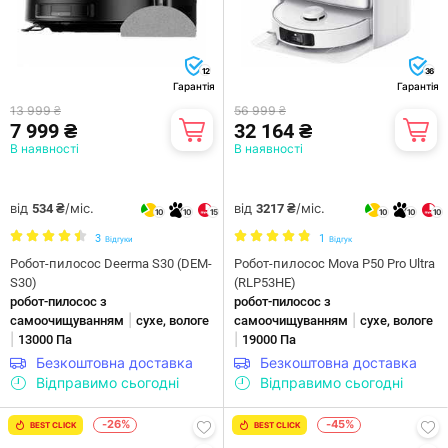
12
36
Гарантія
Гарантія
13 999 ₴
56 999 ₴
7 999 ₴
32 164 ₴
В наявності
В наявності
від
/міс.
від
/міс.
534 ₴
3217 ₴
10
10
15
10
10
10
3
1
Відгуки
Відгук
Робот-пилосос Deerma S30 (DEM-
Робот-пилосос Mova P50 Pro Ultra
S30)
(RLP53HE)
робот-пилосос з
робот-пилосос з
|
|
самоочищуванням
сухе, вологе
самоочищуванням
сухе, вологе
|
|
13000 Па
19000 Па
Безкоштовна доставка
Безкоштовна доставка
Відправимо сьогодні
Відправимо сьогодні
-26%
-45%
BEST CLICK
BEST CLICK