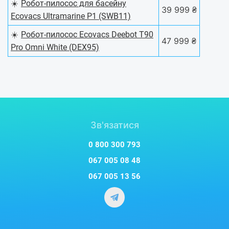
☀️
Робот-пилосос для басейну
39 999 ₴
Ecovacs Ultramarine P1 (SWB11)
☀️
Робот-пилосос Ecovacs Deebot T90
47 999 ₴
Pro Omni White (DEX95)
Зв'язатися
0 800 300 793
067 005 08 48
067 005 13 56