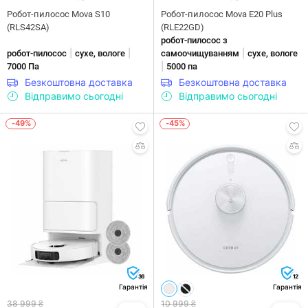
Робот-пилосос Mova S10
Робот-пилосос Mova E20 Plus
(RLS42SA)
(RLE22GD)
робот-пилосос з
|
|
|
робот-пилосос
сухе, вологе
самоочищуванням
сухе, вологе
|
7000 Па
5000 па
Безкоштовна доставка
Безкоштовна доставка
Відправимо сьогодні
Відправимо сьогодні
-49%
-45%
36
12
Гарантія
Гарантія
38 999 ₴
10 999 ₴