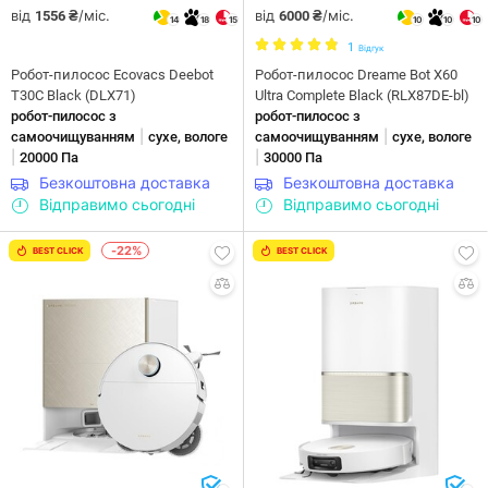
від
/міс.
від
/міс.
1556 ₴
6000 ₴
14
18
15
10
10
10
1
Відгук
Робот-пилосос Ecovacs Deebot
Робот-пилосос Dreame Bot X60
T30C Black (DLX71)
Ultra Complete Black (RLX87DE-bl)
робот-пилосос з
робот-пилосос з
|
|
самоочищуванням
сухе, вологе
самоочищуванням
сухе, вологе
|
|
20000 Па
30000 Па
Безкоштовна доставка
Безкоштовна доставка
Відправимо сьогодні
Відправимо сьогодні
-22%
BEST CLICK
BEST CLICK