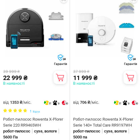
24
24
Гарантія
Гарантія
39 999 ₴
37 999 ₴
22 999 ₴
11 999 ₴
В наявності
В наявності
від
/міс.
від
/міс.
1353 ₴
706 ₴
17
9
10
17
9
10
1
Відгук
Робот-пилосос Rowenta X-Plorer
Робот-пилосос Rowenta X-Plorer
Serie 220 RR9465WH
Serie 140+ Total Care RR9197WH
|
|
|
|
робот-пилосос
сухе, вологе
робот-пилосос
сухе, вологе
5600 Па
5000 па