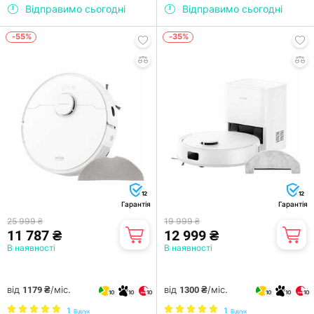
Відправимо сьогодні
Відправимо сьогодні
-55%
-35%
12
12
Гарантія
Гарантія
25 999 ₴
19 999 ₴
11 787 ₴
12 999 ₴
В наявності
В наявності
від
/міс.
від
/міс.
1179 ₴
1300 ₴
10
10
10
10
10
10
1
1
Відгук
Відгук