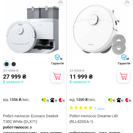
12
24
Гарантія
Гарантія
37 999 ₴
21 999 ₴
27 999 ₴
11 999 ₴
В наявності
В наявності
від
/міс.
від
/міс.
1556 ₴
1200 ₴
14
18
15
10
10
10
1
Відгук
Робот-пилосос Ecovacs Deebot
Робот-пилосос Dreame L40
T30C White (DLX71)
(RLL42SDA-1)
робот-пилосос з
|
|
|
самоочищуванням
сухе, вологе
робот-пилосос
сухе, вологе