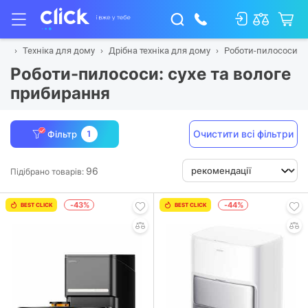
на
Техніка для дому
Дрібна техніка для дому
Роботи-пилососи
Роботи-пилососи: сухе та вологе
прибирання
Очистити всі фільтри
Фільтр
1
96
Підібрано товарів:
-43%
-44%
BEST CLICK
BEST CLICK