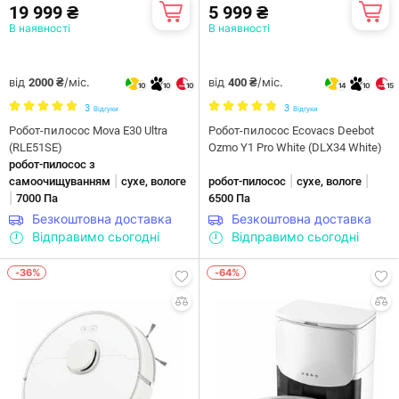
19 999 ₴
5 999 ₴
В наявності
В наявності
від
/міс.
від
/міс.
2000 ₴
400 ₴
10
10
10
14
10
15
3
3
Відгуки
Відгуки
Робот-пилосос Mova E30 Ultra
Робот-пилосос Ecovacs Deebot
(RLE51SE)
Ozmo Y1 Pro White (DLX34 White)
робот-пилосос з
|
|
|
самоочищуванням
сухе, вологе
робот-пилосос
сухе, вологе
|
7000 Па
6500 Па
Безкоштовна доставка
Безкоштовна доставка
Відправимо сьогодні
Відправимо сьогодні
-36%
-64%