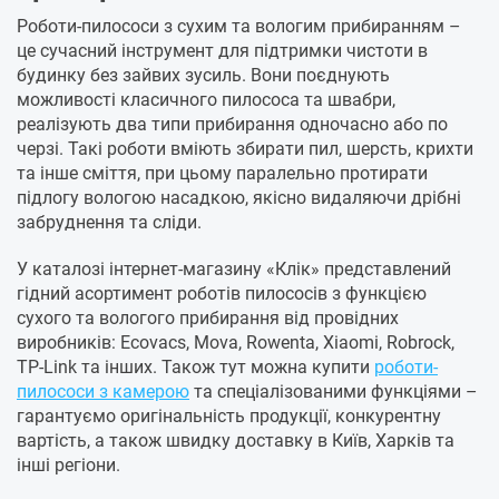
Роботи-пилососи з сухим та вологим прибиранням –
це сучасний інструмент для підтримки чистоти в
будинку без зайвих зусиль. Вони поєднують
можливості класичного пилососа та швабри,
реалізують два типи прибирання одночасно або по
черзі. Такі роботи вміють збирати пил, шерсть, крихти
та інше сміття, при цьому паралельно протирати
підлогу вологою насадкою, якісно видаляючи дрібні
забруднення та сліди.
У каталозі інтернет-магазину «Клік» представлений
гідний асортимент роботів пилососів з функцією
сухого та вологого прибирання від провідних
виробників: Ecovacs, Mova, Rowenta, Xiaomi, Robrock,
TP-Link та інших. Також тут можна купити
роботи-
пилососи з камерою
та спеціалізованими функціями –
гарантуємо оригінальність продукції, конкурентну
вартість, а також швидку доставку в Київ, Харків та
інші регіони.