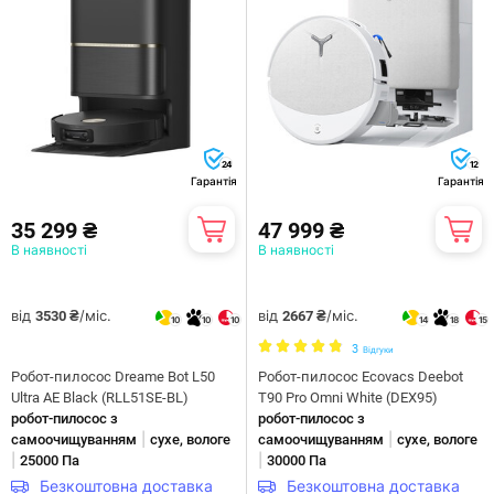
24
12
Гарантія
Гарантія
35 299 ₴
47 999 ₴
В наявності
В наявності
від
/міс.
від
/міс.
3530 ₴
2667 ₴
10
10
10
14
18
15
3
Відгуки
Робот-пилосос Dreame Bot L50
Робот-пилосос Ecovacs Deebot
Ultra AE Black (RLL51SE-BL)
T90 Pro Omni White (DEX95)
робот-пилосос з
робот-пилосос з
|
|
самоочищуванням
сухе, вологе
самоочищуванням
сухе, вологе
|
|
25000 Па
30000 Па
Безкоштовна доставка
Безкоштовна доставка