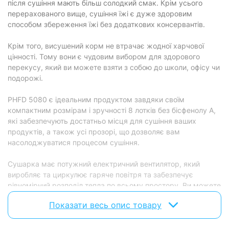
після сушіння мають більш солодкий смак. Крім усього
перерахованого вище, сушіння їжі є дуже здоровим
способом збереження їжі без додаткових консервантів.
Крім того, висушений корм не втрачає жодної харчової
цінності. Тому вони є чудовим вибором для здорового
перекусу, який ви можете взяти з собою до школи, офісу чи
подорожі.
PHFD 5080 є ідеальним продуктом завдяки своїм
компактним розмірам і зручності 8 лотків без бісфенолу А,
які забезпечують достатньо місця для сушіння ваших
продуктів, а також усі прозорі, що дозволяє вам
насолоджуватися процесом сушіння.
Сушарка має потужний електричний вентилятор, який
виробляє та циркулює гаряче повітря та забезпечує
рівномірний розподіл тепла по всьому простору. Ви можете
встановити температуру в діапазоні від 35°C до 70°C і час
Показати весь опис товару
від 1 години до 48 годин.
Варіативність використання безмежна. PHFD 5080