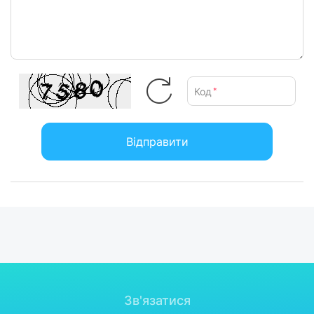
Код
*
Відправити
Зв'язатися