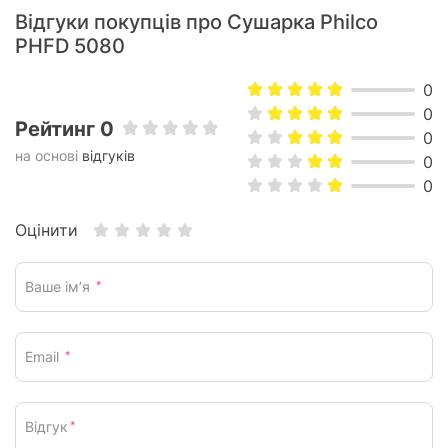
Відгуки покупців про Сушарка Philco
підходить для фруктів, овочів, грибів, трав, квітів, хліба,
м’яса або риби.
PHFD 5080
0
0
Рейтинг 0
0
на основі
відгуків
0
0
Оцінити
Ваше ім’я
*
Email
*
Відгук
*