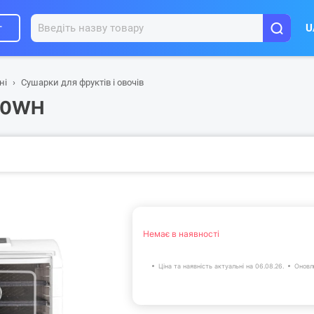
г
U
ні
Сушарки для фруктів і овочів
00WH
Немає в наявності
Ціна та наявність актуальні на 06.08.26.
Оновл