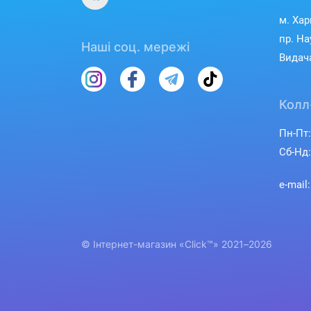
м. Хар
пр. На
Наші соц. мережі
Видача
Колл
Пн-Пт:
Сб-Нд:
e-mail
© Інтернет-магазин «Click™» 2021–2026