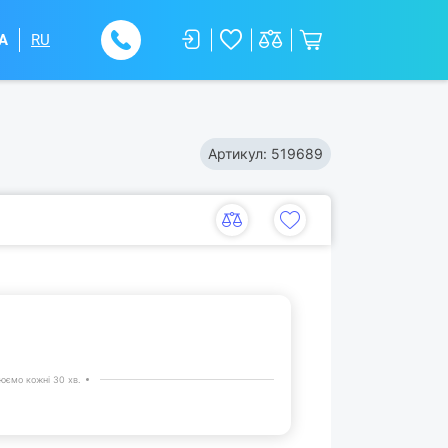
A
RU
Артикул:
519689
юємо кожні 30 хв.