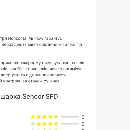
ря Horizontal Air Flow гарантує
 необхідність міняти піддони місцями під
 сприяє рівномірному висушуванню на всіх
нів запобігає появі плісняви та оптимізує
і дверцята та піддони дозволяють
й контроль за станом сушіння.
ушарка Sencor SFD
0
0