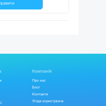
правити
а
Компанія
и
Про нас
Блог
Контакти
Угода користувача
і