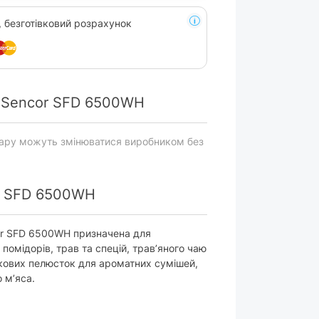
, безготівковий розрахунок
 Sencor SFD 6500WH
вару можуть змінюватися виробником без
r SFD 6500WH
or SFD 6500WH призначена для
помідорів, трав та спецій, трав’яного чаю
іткових пелюсток для ароматних сумішей,
 м’яса.