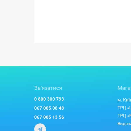
Зв'язатися
Мага
0 800 300 793
м. Киї
ТРЦ «L
067 005 08 48
ТРЦ «R
067 005 13 56
Видача