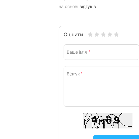
на основі
відгуків
Оцінити
Ваше ім’я
*
Відгук
*