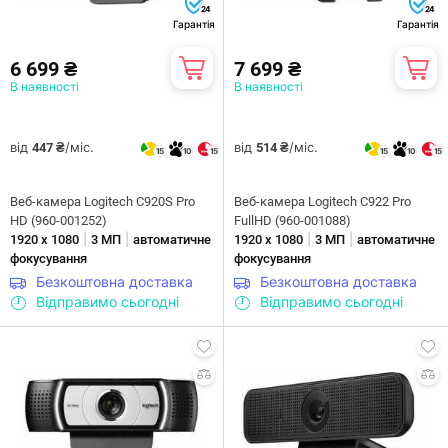
24
24
Гарантія
Гарантія
6 699 ₴
7 699 ₴
В наявності
В наявності
від
/міс.
від
/міс.
447 ₴
514 ₴
15
10
15
15
10
15
Веб-камера Logitech C920S Pro
Веб-камера Logitech C922 Pro
HD (960-001252)
FullHD (960-001088)
|
|
|
|
1920 х 1080
3 МП
автоматичне
1920 х 1080
3 МП
автоматичне
фокусування
фокусування
Безкоштовна доставка
Безкоштовна доставка
Відправимо сьогодні
Відправимо сьогодні