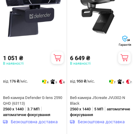
24
Гарантія
1 051 ₴
6 649 ₴
В наявності
В наявності
від
/міс.
від
/міс.
176 ₴
950 ₴
6
3
6
7
4
7
Веб-камера Defender G-lens 2590
Веб-камера J5create JVU302-N
QHD (63113)
Black
|
|
|
|
2560 х 1440
3.7 МП
2560 х 1440
5 МП
автоматичне
автоматичне фокусування
фокусування
Безкоштовна доставка
Безкоштовна доставка