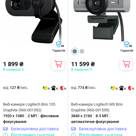
24
24
Гарантія
Гарантія
1 899 ₴
11 599 ₴
В наявності
В наявності
від
/міс.
від
/міс.
127 ₴
774 ₴
15
10
15
15
10
15
Веб-камера Logitech Brio 105
Веб-камера Logitech MX Brio
Graphite (960-001592)
Graphite (960-001559)
|
|
|
|
1920 х 1080
2 МП
фіксоване
3840 х 2160
8.5 МП
фокусування
автоматичне фокусування
Безкоштовна доставка
Безкоштовна доставка
Відправимо сьогодні
Відправимо сьогодні