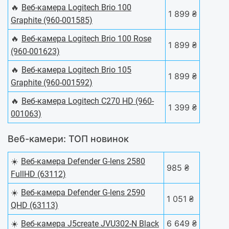
🔥
Веб-камера Logitech Brio 100
1 899 ₴
Graphite (960-001585)
🔥
Веб-камера Logitech Brio 100 Rose
1 899 ₴
(960-001623)
🔥
Веб-камера Logitech Brio 105
1 899 ₴
Graphite (960-001592)
🔥
Веб-камера Logitech C270 HD (960-
1 399 ₴
001063)
Веб-камери: ТОП новинок
☀️
Веб-камера Defender G-lens 2580
985 ₴
FullHD (63112)
☀️
Веб-камера Defender G-lens 2590
1 051 ₴
QHD (63113)
☀️
6 649 ₴
Веб-камера J5create JVU302-N Black