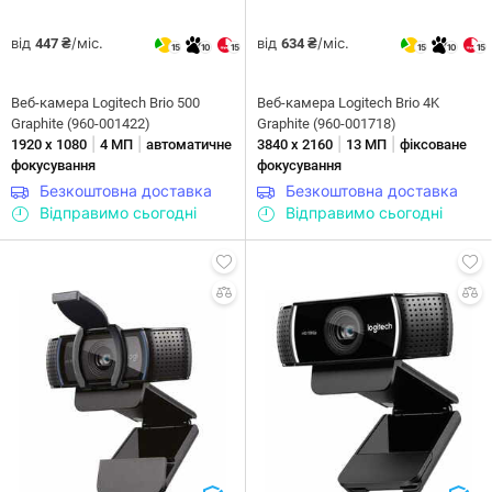
від
/міс.
від
/міс.
447 ₴
634 ₴
15
10
15
15
10
15
Веб-камера Logitech Brio 500
Веб-камера Logitech Brio 4K
Graphite (960-001422)
Graphite (960-001718)
|
|
|
|
1920 х 1080
4 МП
автоматичне
3840 х 2160
13 МП
фіксоване
фокусування
фокусування
Безкоштовна доставка
Безкоштовна доставка
Відправимо сьогодні
Відправимо сьогодні