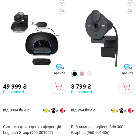
24
24
Гарантія
Гарантія
49 999 ₴
3 799 ₴
В наявності
В наявності
від
/міс.
від
/міс.
3334 ₴
254 ₴
15
10
15
15
10
15
Система для вiдеоконференцiй
Веб-камера Logitech Brio 300
Logitech Group (960-001057)
Graphite (960-001436)