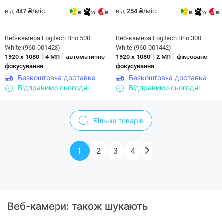
від
/міс.
від
/міс.
447 ₴
254 ₴
15
10
15
15
10
15
Веб-камера Logitech Brio 500
Веб-камера Logitech Brio 300
White (960-001428)
White (960-001442)
|
|
|
|
1920 х 1080
4 МП
автоматичне
1920 х 1080
2 МП
фіксоване
фокусування
фокусування
Безкоштовна доставка
Безкоштовна доставка
Відправимо сьогодні
Відправимо сьогодні
Більше товарів
1
2
3
4
Веб-камери: також шукають