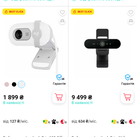
BEST CLICK
BEST CLICK
24
24
Гарантія
Гарантія
1 899 ₴
9 499 ₴
В наявності
В наявності
від
/міс.
від
/міс.
127 ₴
634 ₴
15
10
15
15
10
15