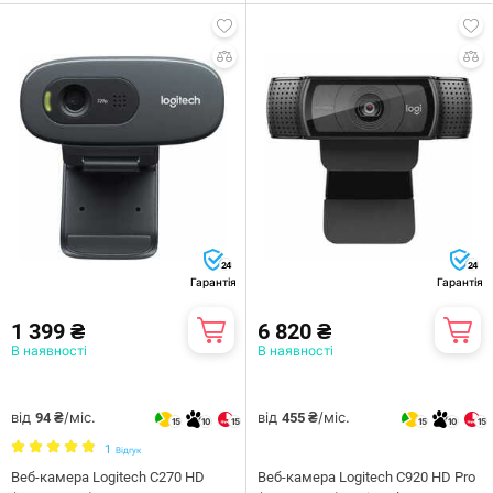
24
24
Гарантія
Гарантія
1 399 ₴
6 820 ₴
В наявності
В наявності
від
/міс.
від
/міс.
94 ₴
455 ₴
15
10
15
15
10
15
1
Відгук
Веб-камера Logitech C270 HD
Веб-камера Logitech C920 HD Pro