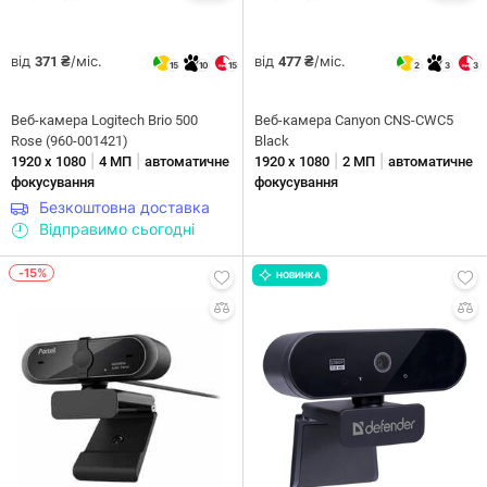
від
/міс.
від
/міс.
371 ₴
477 ₴
15
10
15
2
3
3
Веб-камера Logitech Brio 500
Веб-камера Canyon CNS-CWC5
Rose (960-001421)
Black
|
|
|
|
1920 х 1080
4 МП
автоматичне
1920 х 1080
2 МП
автоматичне
фокусування
фокусування
Безкоштовна доставка
Відправимо сьогодні
-15%
НОВИНКА