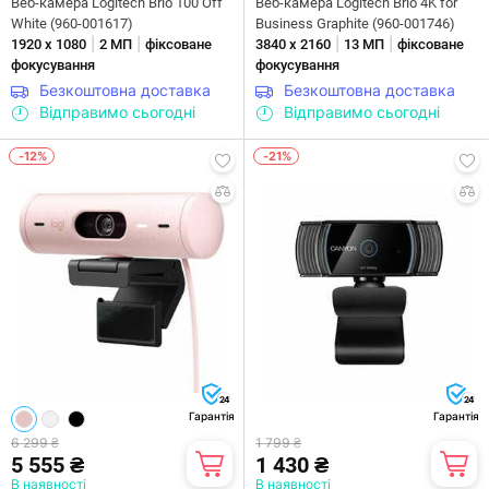
Веб-камера Logitech Brio 100 Off
Веб-камера Logitech Brio 4K for
White (960-001617)
Business Graphite (960-001746)
|
|
|
|
1920 х 1080
2 МП
фіксоване
3840 х 2160
13 МП
фіксоване
фокусування
фокусування
Безкоштовна доставка
Безкоштовна доставка
Відправимо сьогодні
Відправимо сьогодні
-12%
-21%
24
24
Гарантія
Гарантія
6 299 ₴
1 799 ₴
5 555 ₴
1 430 ₴
В наявності
В наявності