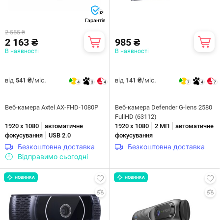
12
Гарантія
2 555 ₴
2 163 ₴
985 ₴
В наявності
В наявності
від
/міс.
від
/міс.
541 ₴
141 ₴
4
3
4
7
4
7
Веб-камера Axtel AX-FHD-1080P
Веб-камера Defender G-lens 2580
FullHD (63112)
|
|
|
1920 х 1080
автоматичне
1920 х 1080
2 МП
автоматичне
|
фокусування
USB 2.0
фокусування
Безкоштовна доставка
Безкоштовна доставка
Відправимо сьогодні
НОВИНКА
НОВИНКА