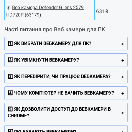
☀️
Веб-камера Defender G-lens 2579
631 ₴
HD720P (63179)
Чacті питaння пpo Веб камери для ПК
1️⃣ ЯК ВИБРАТИ ВЕБКАМЕРУ ДЛЯ ПК?
2️⃣ ЯК УВІМКНУТИ ВЕБКАМЕРУ?
3️⃣ ЯК ПЕРЕВІРИТИ, ЧИ ПРАЦЮЄ ВЕБКАМЕРА?
4️⃣ ЧОМУ КОМП'ЮТЕР НЕ БАЧИТЬ ВЕБКАМЕРУ?
5️⃣ ЯК ДОЗВОЛИТИ ДОСТУП ДО ВЕБКАМЕРИ В
CHROME?
6️⃣ ЯКІ БУВАЮТЬ ВЕБКАМЕРИ?