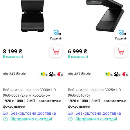
24
24
Гарантія
Гарантія
8 199 ₴
6 999 ₴
В наявності
В наявності
від
/міс.
від
/міс.
547 ₴
467 ₴
15
10
15
15
10
15
Веб-камера Logitech C930e HD
Веб-камера Logitech C925e HD
(960-000972) з мікрофоном
(960-001076)
|
|
|
|
1920 х 1080
2 МП
автоматичне
1920 х 1080
3 МП
автоматичне
фокусування
фокусування
Безкоштовна доставка
Безкоштовна доставка
Відправимо сьогодні
Відправимо сьогодні