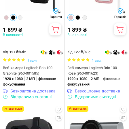
24
24
Гарантія
Гарантія
1 899 ₴
1 899 ₴
В наявності
В наявності
від
/міс.
від
/міс.
127 ₴
127 ₴
15
10
15
15
10
15
1
1
Відгук
Відгук
Веб-камера Logitech Brio 100
Веб-камера Logitech Brio 100
Graphite (960-001585)
Rose (960-001623)
|
|
|
|
1920 х 1080
2 МП
фіксоване
1920 х 1080
2 МП
фіксоване
фокусування
фокусування
Безкоштовна доставка
Безкоштовна доставка
Відправимо сьогодні
Відправимо сьогодні
BEST CLICK
BEST CLICK