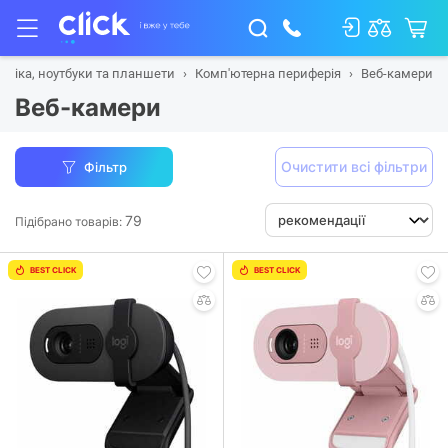
хніка, ноутбуки та планшети
Комп'ютерна периферія
Веб-камери
Веб-камери
Очистити всі фільтри
Фільтр
79
Підібрано товарів:
BEST CLICK
BEST CLICK