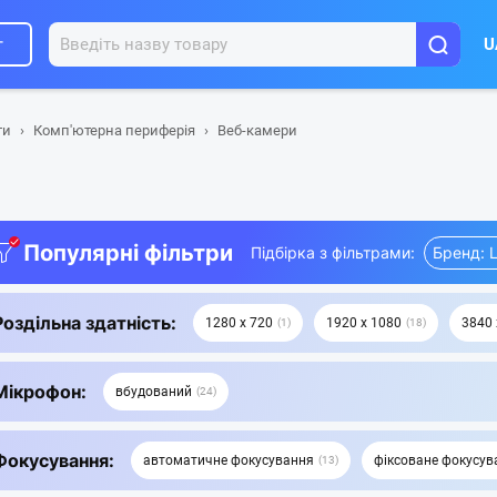
г
U
ти
Комп'ютерна периферія
Веб-камери
Популярні фільтри
Підбірка з фільтрами:
Бренд: L
Роздільна здатність:
1280 х 720
1920 х 1080
3840 
1
18
Мікрофон:
вбудований
24
Фокусування:
автоматичне фокусування
фіксоване фокусув
13