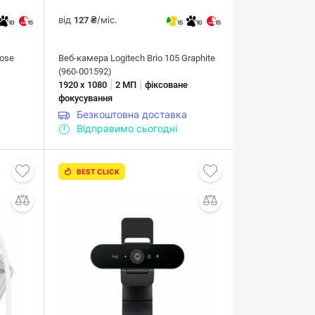
від
/міс.
127 ₴
10
15
15
10
15
Rose
Веб-камера Logitech Brio 105 Graphite
(960-001592)
|
|
е
1920 х 1080
2 МП
фіксоване
фокусування
Безкоштовна доставка
Відправимо сьогодні
BEST CLICK