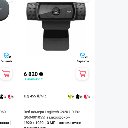
24
24
Гарантія
Гарантія
6 820 ₴
В наявності
від
/міс.
455 ₴
10
15
15
10
15
960-
Веб-камера Logitech C920 HD Pro
(960-001055) з мікрофоном
|
|
|
вання
1920 х 1080
3 МП
автоматичне