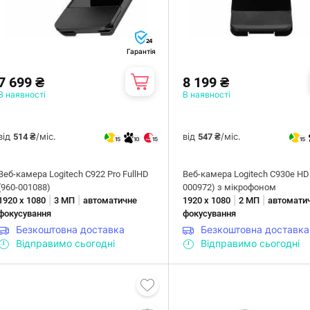
24
Гарантія
7 699 ₴
8 199 ₴
В наявності
В наявності
від
/міс.
від
/міс.
514 ₴
547 ₴
15
10
15
15
Веб-камера Logitech C922 Pro FullHD
Веб-камера Logitech C930e HD 
(960-001088)
000972) з мікрофоном
|
|
|
|
1920 х 1080
3 МП
автоматичне
1920 х 1080
2 МП
автомати
фокусування
фокусування
Безкоштовна доставка
Безкоштовна доставка
Відправимо сьогодні
Відправимо сьогодні