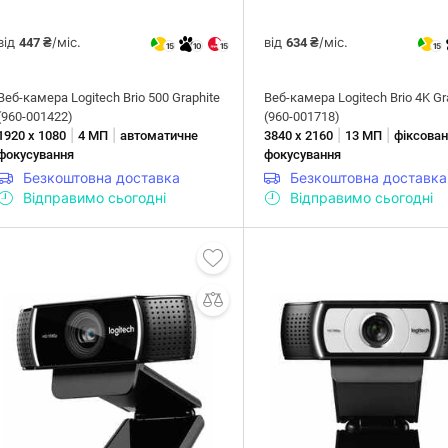
від
/міс.
від
/міс.
447 ₴
634 ₴
15
10
15
15
Веб-камера Logitech Brio 500 Graphite
Веб-камера Logitech Brio 4K Gr
(960-001422)
(960-001718)
|
|
|
|
1920 х 1080
4 МП
автоматичне
3840 х 2160
13 МП
фіксова
фокусування
фокусування
Безкоштовна доставка
Безкоштовна доставка
Відправимо сьогодні
Відправимо сьогодні