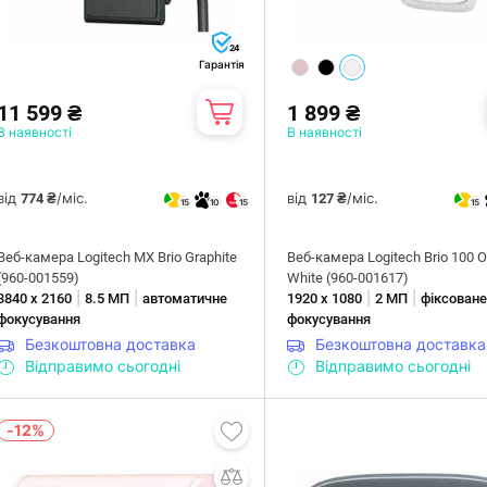
24
Гарантія
11 599 ₴
1 899 ₴
В наявності
В наявності
від
/міс.
від
/міс.
774 ₴
127 ₴
15
10
15
15
Веб-камера Logitech MX Brio Graphite
Веб-камера Logitech Brio 100 O
(960-001559)
White (960-001617)
|
|
|
|
3840 х 2160
8.5 МП
автоматичне
1920 х 1080
2 МП
фіксован
фокусування
фокусування
Безкоштовна доставка
Безкоштовна доставка
Відправимо сьогодні
Відправимо сьогодні
-12%