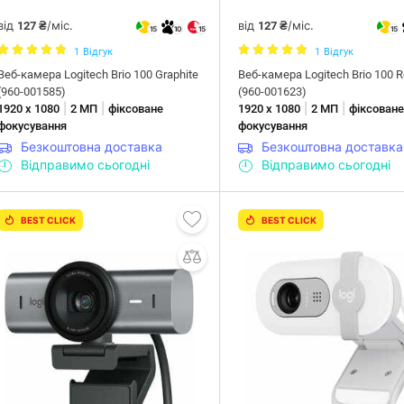
від
/міс.
від
/міс.
127 ₴
127 ₴
15
10
15
15
1
Відгук
1
Відгук
Веб-камера Logitech Brio 100 Graphite
Веб-камера Logitech Brio 100 
(960-001585)
(960-001623)
|
|
|
|
1920 х 1080
2 МП
фіксоване
1920 х 1080
2 МП
фіксован
фокусування
фокусування
Безкоштовна доставка
Безкоштовна доставка
Відправимо сьогодні
Відправимо сьогодні
BEST CLICK
BEST CLICK