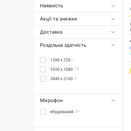
Maxxter
Наявність
Prestigio
1
Акції та знижки
Rapoo
1
Razer
4
Доставка
Sandberg
1
Роздільна здатність
Streamplify
4
Trust
4
1280 х 720
1
1920 х 1080
18
3840 х 2160
5
Мікрофон
вбудований
24