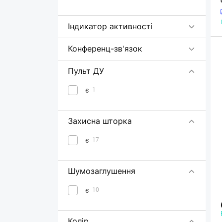
Індикатор активності
Конференц-зв'язок
Пульт ДУ
є
1
Захисна шторка
є
17
Шумозаглушення
є
10
Колір