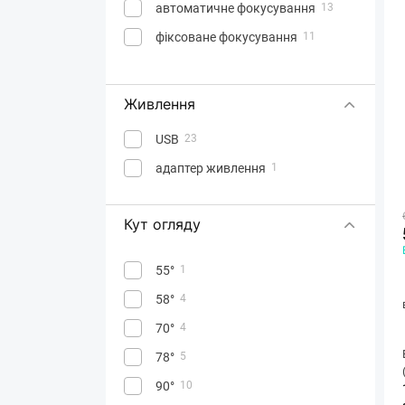
автоматичне фокусування
13
фіксоване фокусування
11
Живлення
USB
23
адаптер живлення
1
Кут огляду
55°
1
58°
4
70°
4
78°
5
90°
10