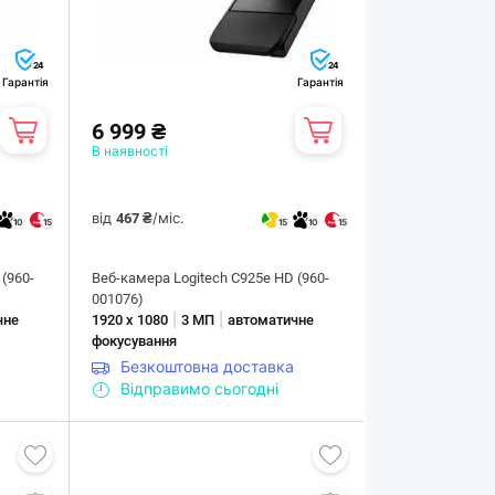
24
24
Гарантія
Гарантія
6 999 ₴
В наявності
від
/міс.
467 ₴
10
15
15
10
15
(960-
Веб-камера Logitech C925e HD (960-
001076)
|
|
чне
1920 х 1080
3 МП
автоматичне
фокусування
Безкоштовна доставка
Відправимо сьогодні