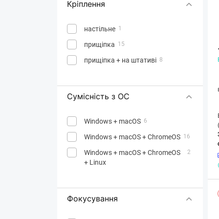
Кріплення
настільне
1
прищіпка
15
прищіпка + на штативі
8
Сумісність з ОС
Windows + macOS
6
Windows + macOS + ChromeOS
16
Windows + macOS + ChromeOS
2
+ Linux
Фокусування