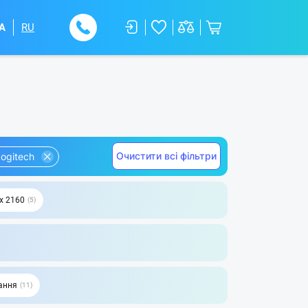
A
RU
Очистити всі фільтри
ogitech
х 2160
5
ання
11