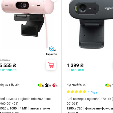
24
Гарантія
6 299 ₴
5 555 ₴
1 399 ₴
В наявності
В наявності
від
/міс.
від
/міс.
371 ₴
94 ₴
15
10
15
15
1
Відгук
Веб-камера Logitech Brio 500 Rose
Веб-камера Logitech C270 HD (
(960-001421)
001063)
|
|
|
1920 х 1080
4 МП
автоматичне
1280 х 720
фіксоване фокусу