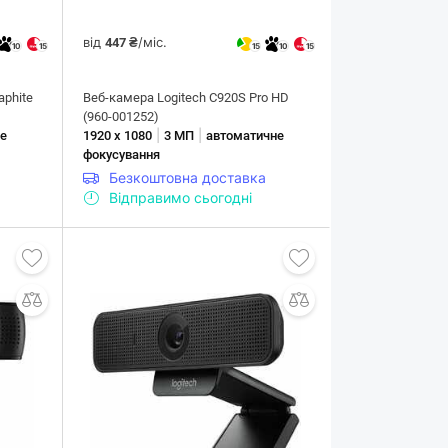
від
/міс.
447 ₴
10
15
15
10
15
aphite
Веб-камера Logitech C920S Pro HD
(960-001252)
|
|
не
1920 х 1080
3 МП
автоматичне
фокусування
Безкоштовна доставка
Відправимо сьогодні