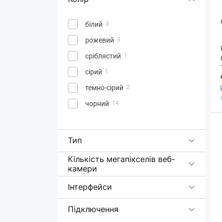
білий
3
рожевий
3
сріблястий
1
сірий
1
темно-сірий
2
чорний
14
Тип
Кількість мегапікселів веб-
камери
Інтерфейси
Підключення