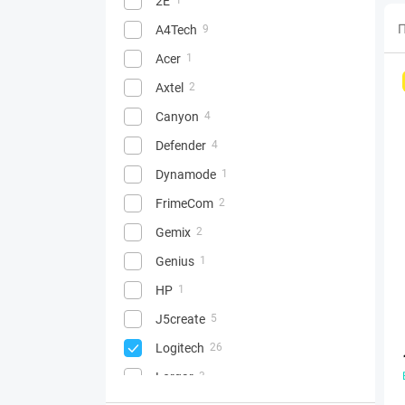
2E
П
A4Tech
9
Acer
1
Axtel
2
Canyon
4
Defender
4
Dynamode
1
FrimeCom
2
Gemix
2
Genius
1
HP
1
J5create
5
Logitech
26
Lorgar
3
2