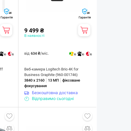
24
24
Гарантія
Гарантія
9 499 ₴
В наявності
від
/міс.
634 ₴
10
15
15
10
15
ff
Веб-камера Logitech Brio 4K for
Business Graphite (960-001746)
|
|
е
3840 х 2160
13 МП
фіксоване
фокусування
Безкоштовна доставка
Відправимо сьогодні