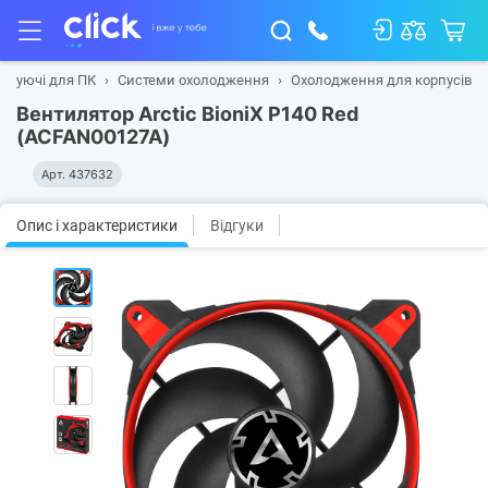
ктуючі для ПК
Системи охолодження
Охолодження для корпусів
Вентилятор Arctic BioniX P140 Red
(ACFAN00127A)
Арт.
437632
Опис і характеристики
Відгуки