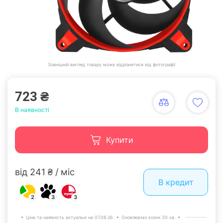
Зовнішній вигляд товару може відрізнятися від фотографії
723 ₴
В наявності
Купити
від 241 ₴ / міс
В кредит
2
3
3
Ціна та наявність актуальні на 07.08.26.
Оновлюємо кожні 30 хв.