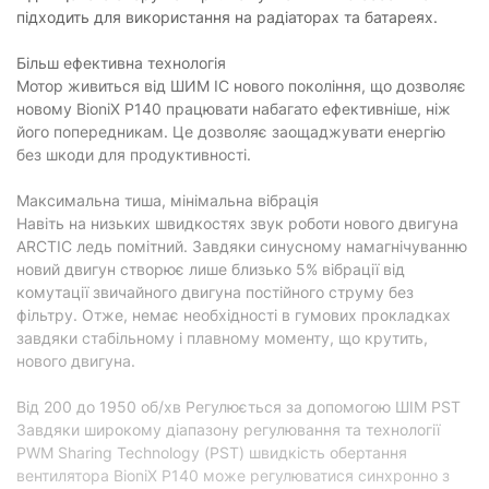
підходить для використання на радіаторах та батареях.
Фізичні характеристики
Більш ефективна технологія
Колір корпусу:
чорний/червоний
Мотор живиться від ШИМ ІС нового покоління, що дозволяє
новому BioniX P140 працювати набагато ефективніше, ніж
Колір крильчатки:
чорний
його попередникам. Це дозволяє заощаджувати енергію
Розміри:
140 х 140 х 28 мм
без шкоди для продуктивності.
Вага:
181 г
Максимальна тиша, мінімальна вібрація
Товщина:
28 мм
Навіть на низьких швидкостях звук роботи нового двигуна
ARCTIC ледь помітний. Завдяки синусному намагнічуванню
Характеристики та комплектація товару можуть змінюватися
новий двигун створює лише близько 5% вібрації від
виробником без повідомлення.
комутації звичайного двигуна постійного струму без
фільтру. Отже, немає необхідності в гумових прокладках
завдяки стабільному і плавному моменту, що крутить,
нового двигуна.
Від 200 до 1950 об/хв Регулюється за допомогою ШІМ PST
Завдяки широкому діапазону регулювання та технології
PWM Sharing Technology (PST) швидкість обертання
вентилятора BioniX P140 може регулюватися синхронно з