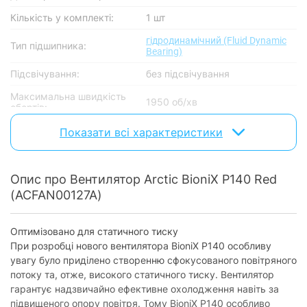
Кількість у комплекті:
1 шт
гідродинамічний (Fluid Dynamic
Тип підшипника:
Bearing)
Підсвічування:
без підсвічування
Максимальна швидкість
1950 об/хв
обертів:
Повітряний потік:
77.6 CFM
Показати всі характеристики
Рівень шуму:
26 дБ
Опис про Вентилятор Arctic BioniX P140 Red
Живлення
(ACFAN00127A)
Роз'єм живлення:
4-Pin
Номінальна напруга:
12 В
Оптимізовано для статичного тиску
При розробці нового вентилятора BioniX P140 особливу
Номінальний струм:
0.15 A
увагу було приділено створенню сфокусованого повітряного
потоку та, отже, високого статичного тиску. Вентилятор
Особливості
гарантує надзвичайно ефективне охолодження навіть за
Регулювання обертів:
підвищеного опору повітря. Тому BioniX P140 особливо
є