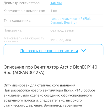
Диаметр вентилятора:
140 мм
Количество в комплекте:
1 шт
гидродинамический (Fluid
Тип подшипника:
Dynamic Bearing)
Подсветка:
без подсветки
Максимальная скорость
1950 об/мин
оборотов:
Воздушный поток:
77.6 CFM
Показать все характеристики
Уровень шума:
26 дБ
Описание про Вентилятор Arctic BioniX P140
Питание
Red (ACFAN00127A)
Разъем питания:
4-Pin
Номинальное напряжение:
12 В
Оптимизирован для статического давления
При разработке нового вентилятора BioniX P140 особое
Номинальный ток:
0.15 A
внимание было уделено созданию сфокусированного
воздушного потока и, следовательно, высокого
Особенности
статического давления. Вентилятор гарантирует