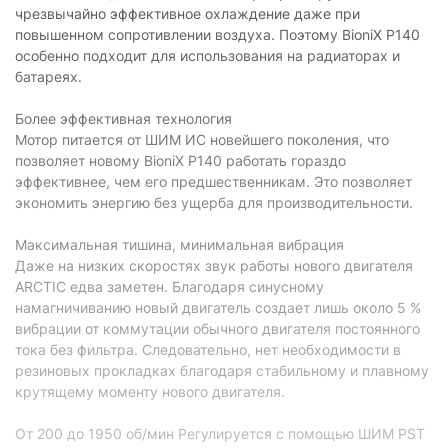
Регулирование оборотов:
чрезвычайно эффективное охлаждение даже при
есть
повышенном сопротивлении воздуха. Поэтому BioniX P140
Физические характеристики
особенно подходит для использования на радиаторах и
батареях.
Цвет корпуса:
черный/красный
Более эффективная технология
Цвет крыльчатки:
черный
Мотор питается от ШИМ ИС новейшего поколения, что
Размеры:
140 х 140 х 28 мм
позволяет новому BioniX P140 работать гораздо
эффективнее, чем его предшественникам. Это позволяет
Вес:
181 г
экономить энергию без ущерба для производительности.
Толщина:
28 мм
Максимальная тишина, минимальная вибрация
Характеристики и комплектация товара могут изменяться
Даже на низких скоростях звук работы нового двигателя
производителем без уведомления.
ARCTIC едва заметен. Благодаря синусному
намагничиванию новый двигатель создает лишь около 5 %
вибрации от коммутации обычного двигателя постоянного
тока без фильтра. Следовательно, нет необходимости в
резиновых прокладках благодаря стабильному и плавному
крутящему моменту нового двигателя.
От 200 до 1950 об/мин Регулируется с помощью ШИМ PST