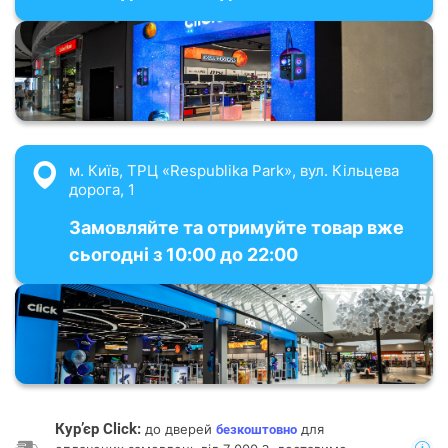
м. Київ, ТРЦ «Respublika Park», вул. Кільцева
дорога, 1
Замовляйте та отримуйте товар вже
сьогодні з 10:00 до 22:00
Кур’єр Click:
до дверей
для
безкоштовно