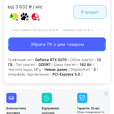
від 3 632 ₴ / міс
В кредит
12
10
12
Ціна та наявність актуальні на 06.08.26.
Оновлюємо кожні 30 хв.
Зібрати ПК з цим товаром
Графічний чіп -
GeForce RTX 5070
/ Об'єм пам'яті -
12
ГБ
/ Тип пам'яті -
GDDR7
/ Шина пам'яті -
192 біт
/
Частота ядра, МГц -
Немає даних
/ DisplayPort -
3
/
Інтерфейс підключення -
PCI-Express 5.0
/
Безкоштовна
Відправимо
Гарантія: 36 міс
Обмін і повернення: 14
доставка
сьогодні