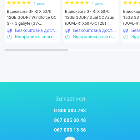
4
4
Відгуки
Відгуки
Відеокарта GF RTX 5070
Відеокарта GF RTX 5070
Відеокар
12GB GDDR7 Windforce OC
12GB GDDR7 Dual OC Asus
16GB GD
SFF Gigabyte (GV-
(DUAL-RTX5070-O12G)
(DUAL-R
N5070WF3OC-12GD)
Безкоштовна доставка
Безкоштовна доставка
Відправимо сьогодні
Відправимо сьогодні
Зв'язатися
0 800 300 793
067 005 08 48
067 005 13 56