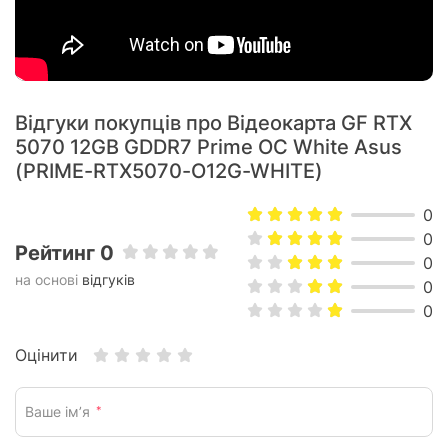
Відгуки покупців про Відеокарта GF RTX
5070 12GB GDDR7 Prime OC White Asus
(PRIME-RTX5070-O12G-WHITE)
0
0
Рейтинг 0
0
на основі
відгуків
0
0
Оцінити
Ваше ім’я
*