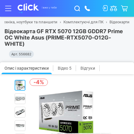
 техніка, ноутбуки та планшети
Комплектуючі для ПК
Відеокарти
Відеокарта GF RTX 5070 12GB GDDR7 Prime
OC White Asus (PRIME-RTX5070-O12G-
WHITE)
Арт.
556682
Опис і характеристики
Відео 5
Відгуки
-4%