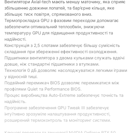
Вентилятори Axial-tech мають меншу маточину, яка сприяє
USB Type-C:
відсутній
збільшенню довжини лопатей, та бар’єрне кільце, яке
збільшує тиск повітря, спрямованого вниз.
Додатково
Термопрокладка GPU з фазовим переходом допомагає
забезпечити оптимальний теплообмін, знижуючи
Інтерфейс підключення:
PCI-Express 5.0
температуру GPU для підвищення продуктивності та
Додаткове живлення:
1х16-pin
надійності.
Конструкція з 2,5 слотами забезпечує більшу сумісність
Рекомендована потужність блоку
750 Вт
складання при збереженні ефективності охолодження.
живлення:
Підшипники вентилятора з двома кульками служать вдвічі
Кількість підтримуємих моніторів:
4
довше, ніж стандартні підшипники з втулками.
Технологія 0 дБ дозволяє насолоджуватися легкими іграми
Кількість вентиляторів:
3
у відносній тиші.
Виробник графічного процесора:
NVIDIA
Подвійний перемикач BIOS дозволяє перемикатися між
профілями Quiet та Performance BIOS.
Наявність розгону (ОС):
з розгоном
Процес виробництва Auto-Extreme забезпечує точність та
надійність.
Технології
Програмне забезпечення GPU Tweak III забезпечує
інтуїтивно зрозуміле налаштування продуктивності,
DLSS 4.х, Ray Tracing,
Технології GPU:
Blackwell
розширений термоконтроль та моніторинг системи.
Підтримка NVIDIA SLI:
є
Ключові переваги та технології NVIDIA GeForce RTX 50