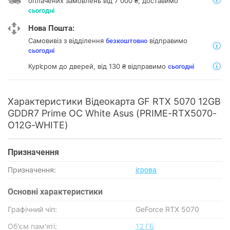
оплачених замовлень від 7 000 ₴, доставимо
сьогодні
Нова Пошта:
Самовивіз з відділення
відправимо
безкоштовно
сьогодні
Кур’єром до дверей, від 130 ₴ відправимо
сьогодні
Характеристики Відеокарта GF RTX 5070 12GB
GDDR7 Prime OC White Asus (PRIME-RTX5070-
O12G-WHITE)
Призначення
Призначення:
ігрова
Основнi характеристики
Графічний чіп:
GeForce RTX 5070
Об'єм пам'яті:
12 ГБ