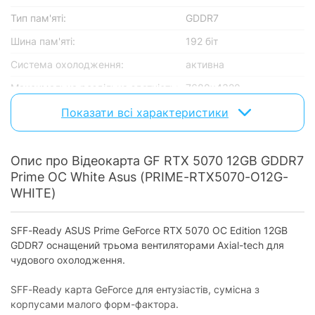
Тип пам'яті:
GDDR7
Шина пам'яті:
192 біт
Система охолодження:
активна
Максимальна роздільна здатність:
7680x4320
Кількість займаних слотів:
3
Показати всі характеристики
Частота ядра, МГц:
Немає даних
Частота пам'яті, МГц:
28000
Опис про Відеокарта GF RTX 5070 12GB GDDR7
Prime OC White Asus (PRIME-RTX5070-O12G-
Серія NVIDIA:
GeForce RTX­­ 50 Series
WHITE)
Роз'єми
SFF-Ready ASUS Prime GeForce RTX 5070 OC Edition 12GB
D-Sub:
відсутній
GDDR7 оснащений трьома вентиляторами Axial-tech для
DVI:
відсутній
чудового охолодження.
HDMI:
1
SFF-Ready карта GeForce для ентузіастів, сумісна з
DisplayPort:
корпусами малого форм-фактора.
3