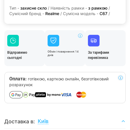
Тип -
захисне скло
/ Наявність рамки -
з рамкою
/
Сумісний бренд -
Realme
/ Сумісна модель -
C67
/
Обмін і повернення: 14
Відправимо
За тарифами
днів
сьогодні
перевізника
Оплата:
готівкою, карткою онлайн, безготівковий
розрахунок
Київ
Доставка в: