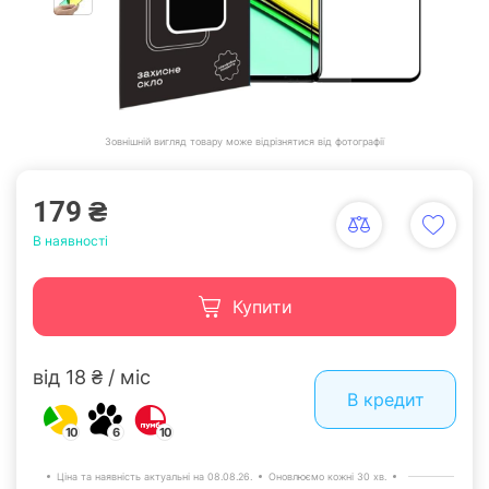
Зовнішній вигляд товару може відрізнятися від фотографії
179 ₴
В наявності
Купити
від 18 ₴ / міс
В кредит
10
6
10
Ціна та наявність актуальні на 08.08.26.
Оновлюємо кожні 30 хв.