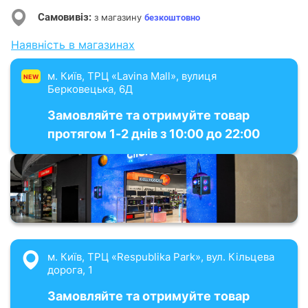
Самовивіз:
з магазину
безкоштовно
Наявність в магазинах
м. Київ, ТРЦ «Lavina Mall», вулиця
NEW
Берковецька, 6Д
Замовляйте та отримуйте товар
протягом 1-2 днів з 10:00 до 22:00
м. Київ, ТРЦ «Respublika Park», вул. Кільцева
дорога, 1
Замовляйте та отримуйте товар