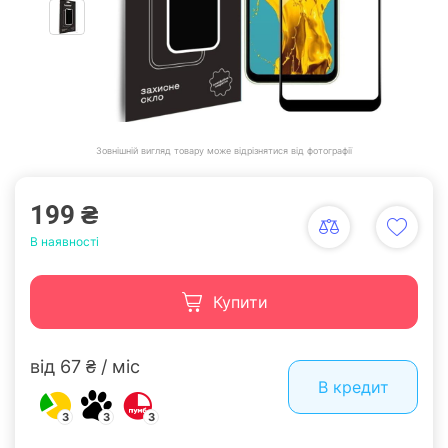
Зовнішній вигляд товару може відрізнятися від фотографії
199 ₴
В наявності
Купити
від 67 ₴ / міс
В кредит
3
3
3