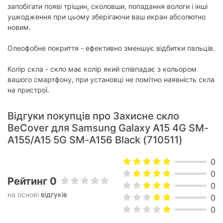
запобігати появі тріщин, сколовши, попадання вологи і інші
ушкодження при цьому зберігаючи ваш екран абсолютно
новим.
Олеофобне покриття - ефективно зменшує відбитки пальців.
Колір скла - скло має колір який співпадає з кольором
вашого смартфону, при установці не помітно наявність скла
на пристрої.
Відгуки покупців про Захисне скло
BeCover для Samsung Galaxy A15 4G SM-
A155/A15 5G SM-A156 Black (710511)
0
0
Рейтинг 0
0
на основі
відгуків
0
0