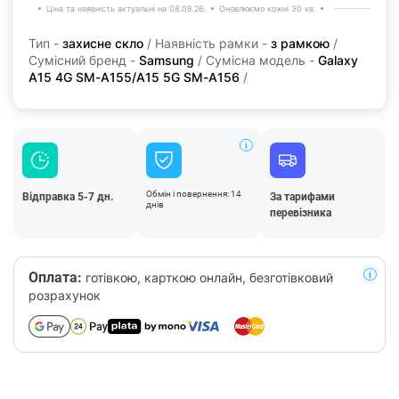
Ціна та наявність актуальні на 08.08.26.
Оновлюємо кожні 30 хв.
Тип -
захисне скло
/ Наявність рамки -
з рамкою
/
Сумісний бренд -
Samsung
/ Сумісна модель -
Galaxy
A15 4G SM-A155/A15 5G SM-A156
/
Обмін і повернення: 14
Відправка 5-7 дн.
За тарифами
днів
перевізника
Оплата:
готівкою, карткою онлайн, безготівковий
розрахунок