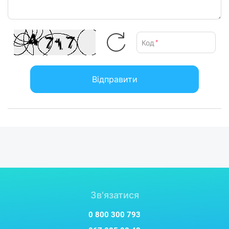
Код
*
Відправити
Зв'язатися
0 800 300 793