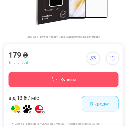
Зовнішній вигляд товару може відрізнятися від фотографії
179 ₴
В наявності
Купити
від 18 ₴ / міс
В кредит
10
6
10
Ціна та наявність актуальні на 07.08.26.
Оновлюємо кожні 30 хв.