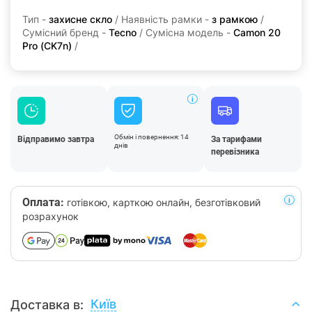
Тип -
захисне скло
/ Наявність рамки -
з рамкою
/
Сумісний бренд -
Tecno
/ Сумісна модель -
Camon 20
Pro (CK7n)
/
Обмін і повернення: 14
Відправимо завтра
За тарифами
днів
перевізника
Оплата:
готівкою, карткою онлайн, безготівковий
розрахунок
Київ
Доставка в: