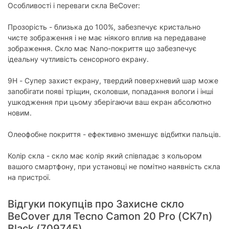
Особливості і переваги скла BeCover:
Прозорість - близька до 100%, забезпечує кристально
чисте зображення і не має ніякого вплив на передаване
зображення. Скло має Nano-покриття що забезпечує
ідеальну чутливість сенсорного екрану.
9H - Супер захист екрану, твердий поверхневий шар може
запобігати появі тріщин, сколовши, попадання вологи і інші
ушкодження при цьому зберігаючи ваш екран абсолютно
новим.
Олеофобне покриття - ефективно зменшує відбитки пальців.
Колір скла - скло має колір який співпадає з кольором
вашого смартфону, при установці не помітно наявність скла
на пристрої.
Відгуки покупців про Захисне скло
BeCover для Tecno Camon 20 Pro (CK7n)
Black (709745)