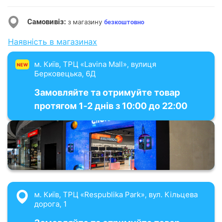
Самовивіз:
з магазину
безкоштовно
Наявність в магазинах
м. Київ, ТРЦ «Lavina Mall», вулиця
NEW
Берковецька, 6Д
Замовляйте та отримуйте товар
протягом 1-2 днів з 10:00 до 22:00
м. Київ, ТРЦ «Respublika Park», вул. Кільцева
дорога, 1