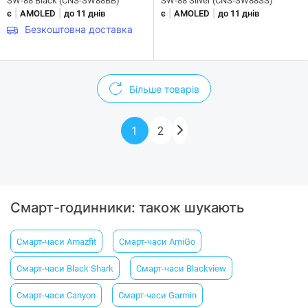
SW-88 Black (CNS-SW88BB)
SW-88 Silver (CNS-SW88SS)
|
|
|
|
є
AMOLED
до 11 днів
є
AMOLED
до 11 днів
Безкоштовна доставка
Більше товарів
1
2
Смарт-годинники: також шукають
Смарт-часи Amazfit
Смарт-часи AmiGo
Смарт-часи Black Shark
Смарт-часи Blackview
Смарт-часи Canyon
Смарт-часи Garmin