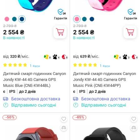
24
24
Гарантія
Гарантія
2 799 ₴
2 799 ₴
2 554 ₴
2 554 ₴
В наявності
В наявності
від
/міс.
від
/міс.
320 ₴
639 ₴
8
4
8
4
3
4
1
1
Відгук
Відгук
Дитячий смарт-годинник Canyon
Дитячий смарт-годинник Canyon
Jondy KW-44 4G Camera GPS
Jondy KW-44 4G Camera GPS
Music Blue (CNE-KW44BL)
Music Pink (CNE-KW44PP)
|
|
|
|
є
IPS
до 2 днів
є
IPS
до 2 днів
Безкоштовна доставка
Безкоштовна доставка
Відправимо сьогодні
Відправимо сьогодні
-50%
-65%