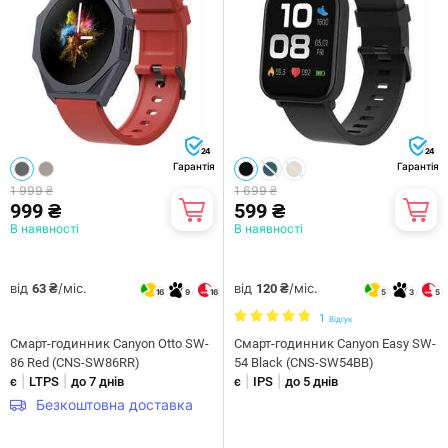
24
24
Гарантія
Гарантія
1 999 ₴
1 699 ₴
999 ₴
599 ₴
В наявності
В наявності
від
/міс.
від
/міс.
63 ₴
120 ₴
16
9
16
5
3
5
1
Відгук
Смарт-годинник Canyon Otto SW-
Смарт-годинник Canyon Easy SW-
86 Red (CNS-SW86RR)
54 Black (CNS-SW54BB)
|
|
|
|
є
LTPS
до 7 днів
є
IPS
до 5 днів
Безкоштовна доставка