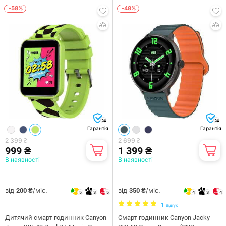
-58%
-48%
24
24
Гарантія
Гарантія
2 399 ₴
2 699 ₴
999 ₴
1 399 ₴
В наявності
В наявності
від
/міс.
від
/міс.
200 ₴
350 ₴
5
3
5
4
3
4
1
Відгук
Дитячий смарт-годинник Canyon
Смарт-годинник Canyon Jacky