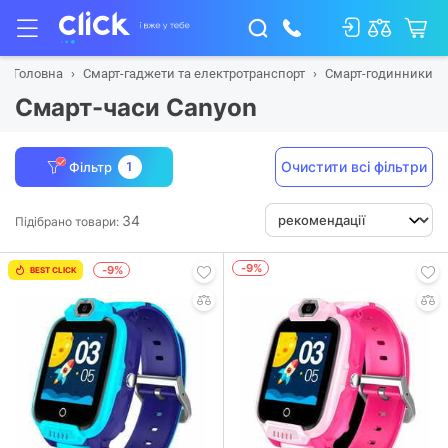
Головна
Смарт-гаджети та електротранспорт
Смарт-годинники
Смарт-часи Canyon
Очистити всі фільтри
Фільтр
1
34
Підібрано товари:
-9%
-9%
BEST CLICK