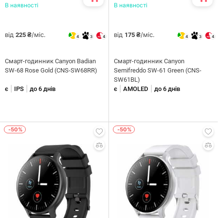
В наявності
В наявності
від
/міс.
від
/міс.
225 ₴
175 ₴
4
3
4
4
3
4
Смарт-годинник Canyon Badian
Смарт-годинник Canyon
SW-68 Rose Gold (CNS-SW68RR)
Semifreddo SW-61 Green (CNS-
SW61BL)
|
|
|
|
є
IPS
до 6 днів
є
AMOLED
до 6 днів
-50%
-50%