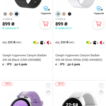
24
24
Гарантія
Гарантія
1 799 ₴
1 799 ₴
899 ₴
899 ₴
В наявності
В наявності
від
/міс.
від
/міс.
225 ₴
225 ₴
4
3
4
4
3
4
Смарт-годинник Canyon Badian
Смарт-годинник Canyon Badian
SW-68 Black (CNS-SW68BB)
SW-68 Silver White (CNS-SW68SS)
|
|
|
|
є
IPS
до 6 днів
є
IPS
до 6 днів
-70%
-57%