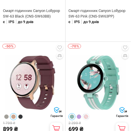
Смарт-годинник Canyon Lollypop
Смарт-годинник Canyon Lollypop
SW-63 Black (CNS-SW63BB)
SW-63 Pink (CNS-SW63PP)
|
|
|
|
є
IPS
до 9 днів
є
IPS
до 9 днів
-50%
-70%
24
24
Гарантія
Гарантія
1 799 ₴
2 299 ₴
899 ₴
699 ₴