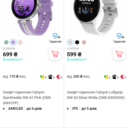
24
24
Гарантія
Гарантія
2 299 ₴
1 379 ₴
699 ₴
599 ₴
В наявності
В наявності
від
/міс.
від
/міс.
175 ₴
200 ₴
4
3
4
2
3
3
Смарт-годинник Canyon
Смарт-годинник Canyon Lollypop
Semifreddo SW-61 Pink (CNS-
SW-63 Silver White (CNS-SW63SW)
SW61PP)
|
|
|
|
є
AMOLED
до 6 днів
є
IPS
до 9 днів