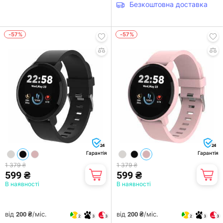
Безкоштовна доставка
-57%
-57%
24
24
Гарантія
Гарантія
1 379 ₴
1 379 ₴
599 ₴
599 ₴
В наявності
В наявності
від
/міс.
від
/міс.
200 ₴
200 ₴
2
3
3
2
3
3