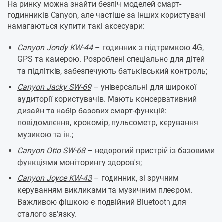
На ринку можна знайти безліч моделей смарт-
годинників Canyon, але частіше за інших користувачі
намагаються купити такі аксесуари:
Canyon Jondy KW-44
– годинник з підтримкою 4G,
GPS та камерою. Розроблені спеціально для дітей
та підлітків, забезпечують батьківський контроль;
Canyon Jacky SW-69
– універсальні для широкої
аудиторії користувачів. Мають консервативний
дизайн та набір базових смарт-функцій:
повідомлення, крокомір, пульсометр, керування
музикою та ін.;
Canyon Otto SW-68
– недорогий пристрій із базовими
функціями моніторингу здоров'я;
Canyon Joyce KW-43
– годинник, зі зручним
керуванням викликами та музичним плеєром.
Важливою фішкою є подвійний Bluetooth для
сталого зв'язку.