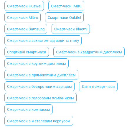
Смарт-часи Huawei
Смарт-часи IMIKI
Смарт-часи Mibro
Смарт-часи Oukitel
Смарт-часи Samsung
Смарт-часи Xiaomi
Смарт-часи з захистом від води та пилу
Спортивні смарт-часи
Смарт-часи з квадратним дисплеєм
Смарт-часи з круглим дисплеєм
Смарт-часи з прямокутним дисплеєм
Смарт-часи з бездротовим зарядом
Дитячі смарт-часи
Смарт-часи з голосовим помічником
Смарт-часи з компасом
Смарт-часи з металевим корпусом