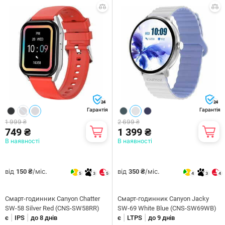
24
24
Гарантія
Гарантія
1 999 ₴
2 699 ₴
749 ₴
1 399 ₴
В наявності
В наявності
від
/міс.
від
/міс.
150 ₴
350 ₴
5
3
5
4
3
4
Смарт-годинник Canyon Chatter
Смарт-годинник Canyon Jacky
SW-58 Silver Red (CNS-SW58RR)
SW-69 White Blue (CNS-SW69WB)
|
|
|
|
є
IPS
до 8 днів
є
LTPS
до 9 днів