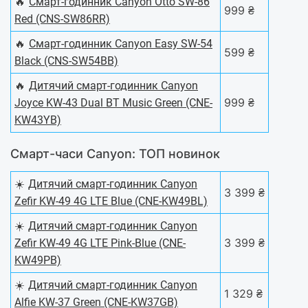
🔥
Смарт-годинник Canyon Otto SW-86
999 ₴
Red (CNS-SW86RR)
🔥
Смарт-годинник Canyon Easy SW-54
599 ₴
Black (CNS-SW54BB)
🔥
Дитячий смарт-годинник Canyon
999 ₴
Joyce KW-43 Dual BT Music Green (CNE-
KW43YB)
Смарт-часи Canyon: ТОП новинок
☀️
Дитячий смарт-годинник Canyon
3 399 ₴
Zefir KW-49 4G LTE Blue (CNE-KW49BL)
☀️
Дитячий смарт-годинник Canyon
3 399 ₴
Zefir KW-49 4G LTE Pink-Blue (CNE-
KW49PB)
☀️
Дитячий смарт-годинник Canyon
1 329 ₴
Alfie KW-37 Green (CNE-KW37GB)