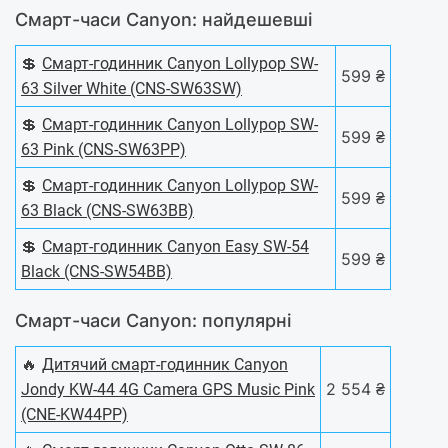
Смарт-часи Canyon: найдешевші
💲
Смарт-годинник Canyon Lollypop SW-
599 ₴
63 Silver White (CNS-SW63SW)
💲
Смарт-годинник Canyon Lollypop SW-
599 ₴
63 Pink (CNS-SW63PP)
💲
Смарт-годинник Canyon Lollypop SW-
599 ₴
63 Black (CNS-SW63BB)
💲
Смарт-годинник Canyon Easy SW-54
599 ₴
Black (CNS-SW54BB)
Смарт-часи Canyon: популярні
🔥
Дитячий смарт-годинник Canyon
2 554 ₴
Jondy KW-44 4G Camera GPS Music Pink
(CNE-KW44PP)