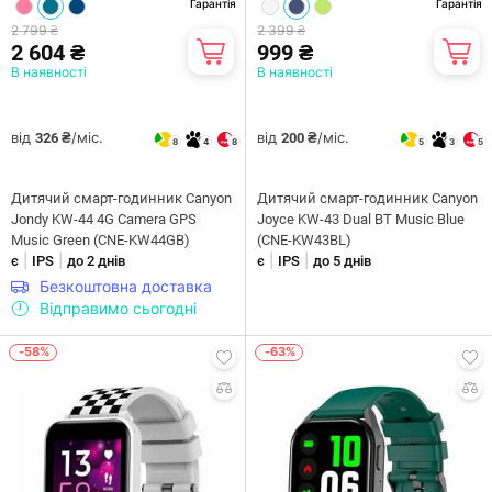
Гарантія
Гарантія
2 799 ₴
2 399 ₴
2 604 ₴
999 ₴
В наявності
В наявності
від
/міс.
від
/міс.
326 ₴
200 ₴
8
4
8
5
3
5
Дитячий смарт-годинник Canyon
Дитячий смарт-годинник Canyon
Jondy KW-44 4G Camera GPS
Joyce KW-43 Dual BT Music Blue
Music Green (CNE-KW44GB)
(CNE-KW43BL)
|
|
|
|
є
IPS
до 2 днів
є
IPS
до 5 днів
Безкоштовна доставка
Відправимо сьогодні
-58%
-63%