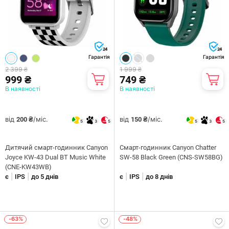
24
24
Гарантія
Гарантія
2 399 ₴
1 999 ₴
999 ₴
749 ₴
В наявності
В наявності
від
/міс.
від
/міс.
200 ₴
150 ₴
5
3
5
5
3
5
Дитячий смарт-годинник Canyon
Смарт-годинник Canyon Chatter
Joyce KW-43 Dual BT Music White
SW-58 Black Green (CNS-SW58BG)
(CNE-KW43WB)
|
|
|
|
є
IPS
до 5 днів
є
IPS
до 8 днів
-63%
-48%