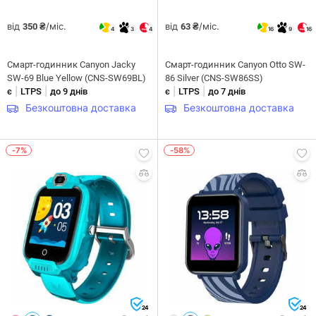
від
/міс.
від
/міс.
350 ₴
63 ₴
4
3
4
16
9
16
Смарт-годинник Canyon Jacky
Смарт-годинник Canyon Otto SW-
SW-69 Blue Yellow (CNS-SW69BL)
86 Silver (CNS-SW86SS)
|
|
|
|
є
LTPS
до 9 днів
є
LTPS
до 7 днів
Безкоштовна доставка
Безкоштовна доставка
-7%
-58%
24
24