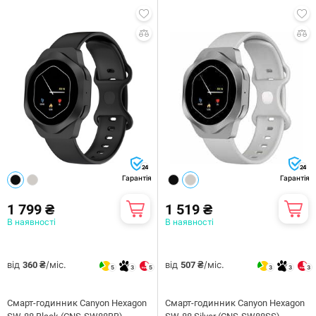
24
24
Гарантія
Гарантія
1 799 ₴
1 519 ₴
В наявності
В наявності
від
/міс.
від
/міс.
360 ₴
507 ₴
5
3
5
3
3
3
Смарт-годинник Canyon Hexagon
Смарт-годинник Canyon Hexagon