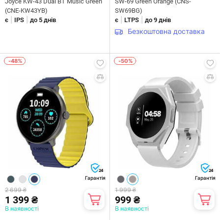
Joyce KW-43 Dual BT Music Green
SW-69 Green Orange (CNS-
(CNE-KW43YB)
SW69BG)
|
|
|
|
є
IPS
до 5 днів
є
LTPS
до 9 днів
Безкоштовна доставка
-48%
-50%
24
24
Гарантія
Гарантія
2 699 ₴
1 999 ₴
1 399 ₴
999 ₴
В наявності
В наявності