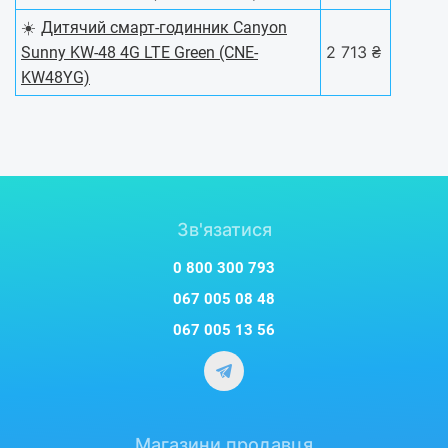
☀️
Дитячий смарт-годинник Canyon
2 713 ₴
Sunny KW-48 4G LTE Green (CNE-
KW48YG)
Зв'язатися
0 800 300 793
067 005 08 48
067 005 13 56
Магазини продавця